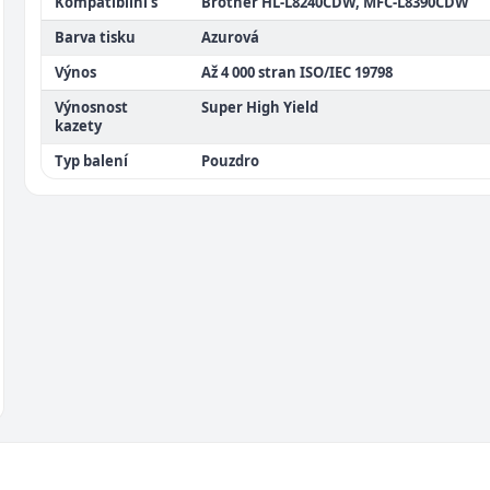
Kompatibilní s
Brother HL-L8240CDW, MFC-L8390CDW
Barva tisku
Azurová
Výnos
Až 4 000 stran ISO/IEC 19798
Výnosnost
Super High Yield
kazety
Typ balení
Pouzdro