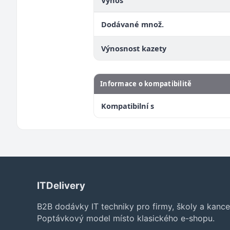
Výnos
Dodávané množ.
Výnosnost kazety
Informace o kompatibilitě
Kompatibilní s
ITDelivery
B2B dodávky IT techniky pro firmy, školy a kance
Poptávkový model místo klasického e-shopu.