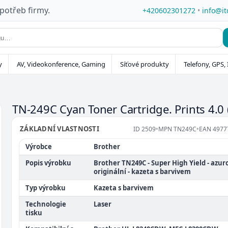
 potřeb firmy.
+420602301272
•
info@it
y
AV, Videokonference, Gaming
Síťové produkty
Telefony, GPS, 
TN-249C Cyan Toner Cartridge. Prints 4.0
ZÁKLADNÍ VLASTNOSTI
ID
2509
•
MPN
TN249C
•
EAN
4977
Výrobce
Brother
Popis výrobku
Brother TN249C - Super High Yield - azuro
originální - kazeta s barvivem
Typ výrobku
Kazeta s barvivem
Technologie
Laser
tisku