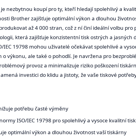
nezbytnou koupí pro ty, kteří hledají spolehlivý a kvalit
osti Brother zajišťuje optimální výkon a dlouhou životnost
odukovat až 4 000 stran, což z ní činí ideální volbu pro 
logii, která zajišťuje konzistentní tisk ostrých a jasnýc
/IEC 19798 mohou uživatelé očekávat spolehlivé a vysoce
n o výkonu, ale také o pohodlí. Je navržena pro bezprob
problémový provoz a minimalizuje riziko poškození tiskár
mená investici do klidu a jistoty, že vaše tiskové potřeb
snižuje potřebu časté výměny
normy ISO/IEC 19798 pro spolehlivý a vysoce kvalitní tisk
ťuje optimální výkon a dlouhou životnost vaší tiskárny