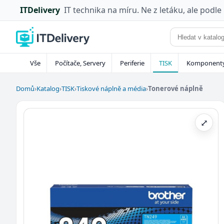
ITDelivery
IT technika na míru. Ne z letáku, ale podle
Vše
Počítače, Servery
Periferie
TISK
Komponent
Domů
›
Katalog
›
TISK
›
Tiskové náplně a média
›
Tonerové náplně
⤢