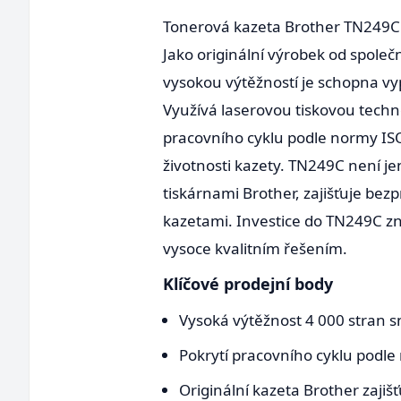
Tonerová kazeta Brother TN249C je 
Jako originální výrobek od společn
vysokou výtěžností je schopna vypr
Využívá laserovou tiskovou techno
pracovního cyklu podle normy ISO
životnosti kazety. TN249C není je
tiskárnami Brother, zajišťuje bez
kazetami. Investice do TN249C zna
vysoce kvalitním řešením.
Klíčové prodejní body
Vysoká výtěžnost 4 000 stran 
Pokrytí pracovního cyklu podle 
Originální kazeta Brother zajiš