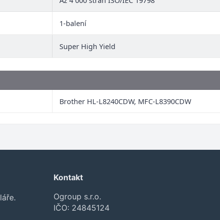
Až 4 000 stran ISO/IEC 19798
1-balení
Super High Yield
Brother HL-L8240CDW, MFC-L8390CDW
Kontakt
Ogroup s.r.o.
láře.
IČO: 24845124