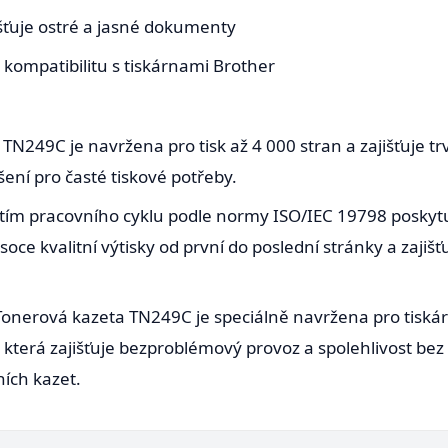
išťuje ostré a jasné dokumenty
ompatibilitu s tiskárnami Brother
TN249C je navržena pro tisk až 4 000 stran a zajišťuje t
šení pro časté tiskové potřeby.
rytím pracovního cyklu podle normy ISO/IEC 19798 poskytu
oce kvalitní výtisky od první do poslední stránky a zajišť
onerová kazeta TN249C je speciálně navržena pro tiskár
terá zajišťuje bezproblémový provoz a spolehlivost bez r
ích kazet.