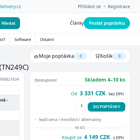
•
delivery.cz
Přihlásit se
Registrace
Články
Poslat poptávku
Hledat
IoT
Software
Ostatní
🧺
Moje poptávka
🛒
Košík
0
0
(TN249C)
Skladem 4–10 ks
766821834
Dostupnost
3 331 CZK
Od
bez DPH
vá -
DO POPTÁVKY
lepší cena / množství / alternativy
NEBO
4 149 CZK
Koupit za
s DPH