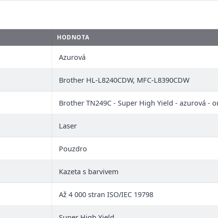
HODNOTA
Azurová
Brother HL-L8240CDW, MFC-L8390CDW
Brother TN249C - Super High Yield - azurová - or
Laser
Pouzdro
Kazeta s barvivem
Až 4 000 stran ISO/IEC 19798
Super High Yield