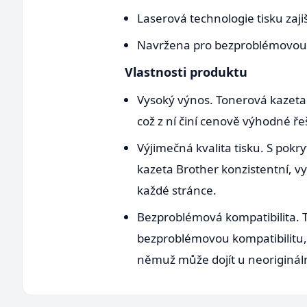
Laserová technologie tisku zaj
Navržena pro bezproblémovou k
Vlastnosti produktu
Vysoký výnos. Tonerová kazeta 
což z ní činí cenově výhodné ře
Výjimečná kvalita tisku. S pok
kazeta Brother konzistentní, vys
každé stránce.
Bezproblémová kompatibilita. T
bezproblémovou kompatibilitu, k
němuž může dojít u neorigináln