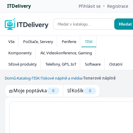
ITDelivery
•
Přihlásit se
Registrace
Hledat
Vše
Počítače, Servery
Periferie
TISK
Komponenty
AV, Videokonference, Gaming
Síťové produkty
Telefony, GPS, IoT
Software
Ostatní
Domů
›
Katalog
›
TISK
›
Tiskové náplně a média
›
Tonerové náplně
🧺
Moje poptávka
🛒
Košík
0
0