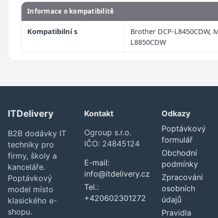
Informace o kompatibilitě
Kompatibilní s
Brother DCP-L8450CDW, 
L8850CDW
ITDelivery
Kontakt
Odkazy
Poptávkový
Ogroup s.r.o.
B2B dodávky IT
formulář
IČO: 24845124
techniky pro
Obchodní
firmy, školy a
E-mail:
podmínky
kanceláře.
info@itdelivery.cz
Zpracování
Poptávkový
Tel.:
osobních
model místo
+420602301272
údajů
klasického e-
shopu.
Pravidla