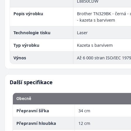
L8850CDW
Popis výrobku
Brother TN329BK - černá - 
- kazeta s barvivem
Technologie tisku
Laser
Typ výrobku
Kazeta s barvivem
Výnos
Až 6 000 stran ISO/IEC 197
Další specifikace
Obecně
Přepravní šířka
34 cm
Přepravní hloubka
12 cm