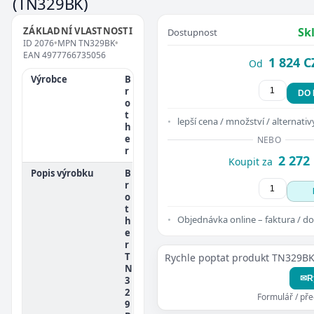
(TN329BK)
ZÁKLADNÍ VLASTNOSTI
Sk
Dostupnost
ID
2076
•
MPN
TN329BK
•
EAN
4977766735056
1 824 C
Od
Výrobce
B
r
DO
o
t
lepší cena / množství / alternativ
h
e
NEBO
r
2 272
Koupit za
Popis výrobku
B
r
o
t
Objednávka online – faktura / do
h
e
r
T
Rychle poptat produkt TN329B
N
✉
R
3
2
Formulář / př
9