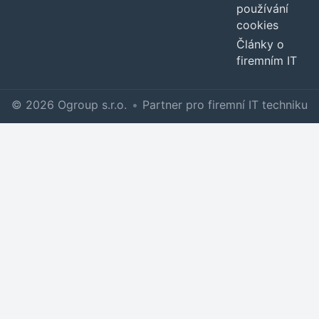
používání
cookies
Články o
firemním IT
© 2026 Ogroup s.r.o.
•
Partner pro firemní IT techniku