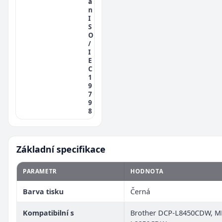
a
n
I
S
O
/
I
E
C
1
9
7
9
8
Základní specifikace
PARAMETR
HODNOTA
Barva tisku
Černá
Kompatibilní s
Brother DCP-L8450CDW, M