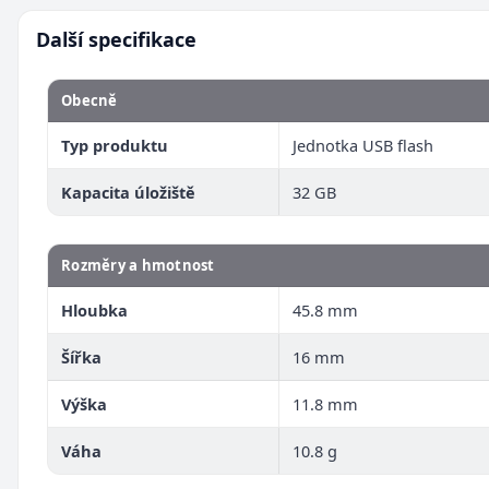
Další specifikace
Obecně
Typ produktu
Jednotka USB flash
Kapacita úložiště
32 GB
Rozměry a hmotnost
Hloubka
45.8 mm
Šířka
16 mm
Výška
11.8 mm
Váha
10.8 g