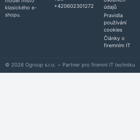
model místo
+420602301272
údajů
klasického e-
shopu.
Pravidla
používání
cookies
Články o
firemním IT
© 2026 Ogroup s.r.o.
•
Partner pro firemní IT techniku