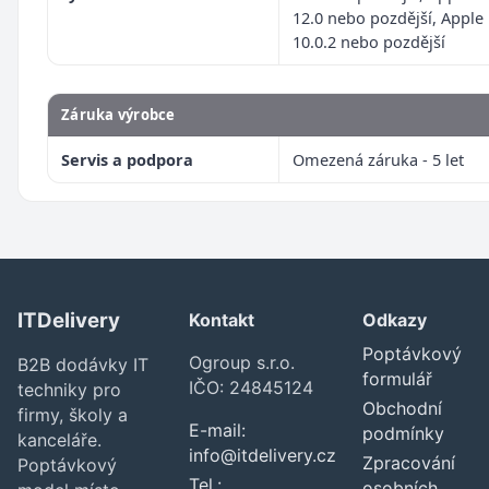
12.0 nebo pozdější, Apple
10.0.2 nebo pozdější
Záruka výrobce
Servis a podpora
Omezená záruka - 5 let
ITDelivery
Kontakt
Odkazy
Poptávkový
Ogroup s.r.o.
B2B dodávky IT
formulář
IČO: 24845124
techniky pro
Obchodní
firmy, školy a
E-mail:
podmínky
kanceláře.
info@itdelivery.cz
Zpracování
Poptávkový
Tel.:
osobních