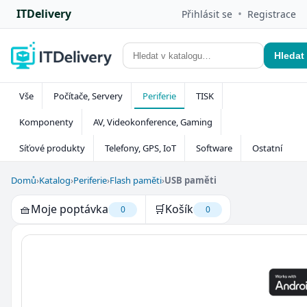
ITDelivery
•
Přihlásit se
Registrace
Hledat
Vše
Počítače, Servery
Periferie
TISK
Komponenty
AV, Videokonference, Gaming
Síťové produkty
Telefony, GPS, IoT
Software
Ostatní
Domů
›
Katalog
›
Periferie
›
Flash paměti
›
USB paměti
🧺
Moje poptávka
🛒
Košík
0
0