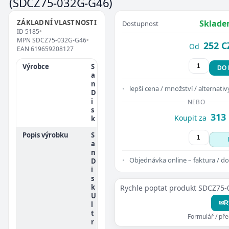
(SDCZ75-032G-G46)
ZÁKLADNÍ VLASTNOSTI
Sklade
Dostupnost
ID
5185
•
MPN
SDCZ75-032G-G46
•
252 C
Od
EAN
619659208127
Výrobce
S
DO
a
n
lepší cena / množství / alternativ
D
i
NEBO
s
313
Koupit za
k
Popis výrobku
S
a
n
Objednávka online – faktura / do
D
i
s
k
Rychle poptat produkt SDCZ75
U
✉
R
l
t
Formulář / př
r