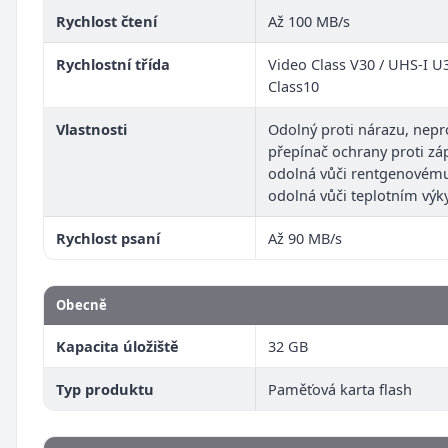
Rychlost čtení
Až 100 MB/s
Rychlostní třída
Video Class V30 / UHS-I U3
Class10
Vlastnosti
Odolný proti nárazu, nep
přepínač ochrany proti zá
odolná vůči rentgenovému
odolná vůči teplotním vý
Rychlost psaní
Až 90 MB/s
Obecně
Kapacita úložiště
32 GB
Typ produktu
Paměťová karta flash