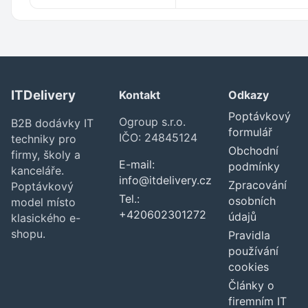
ITDelivery
Kontakt
Odkazy
Poptávkový
Ogroup s.r.o.
B2B dodávky IT
formulář
IČO: 24845124
techniky pro
Obchodní
firmy, školy a
E-mail:
podmínky
kanceláře.
info@itdelivery.cz
Zpracování
Poptávkový
Tel.:
osobních
model místo
+420602301272
údajů
klasického e-
shopu.
Pravidla
používání
cookies
Články o
firemním IT