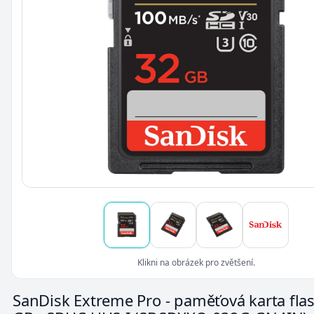
Klikni na obrázek pro zvětšení.
SanDisk Extreme Pro - paměťová karta flas