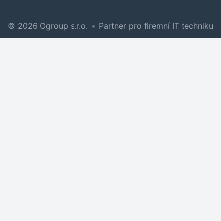
© 2026 Ogroup s.r.o.
•
Partner pro firemní IT techniku