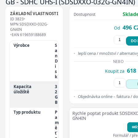
GB - SDHC UHS-I
(SDSDXXO-032G-GN4IN)
ZÁKLADNÍ VLASTNOSTI
Sklad
Dostupnost
ID
3823
•
MPN
SDSDXXO-032G-
496 C
Od
GN4IN
•
EAN
619659188689
DO
Výrobce
S
a
lepší cena / množství / alternativ
n
D
NEBO
i
618
Koupit za
s
k
Kapacita
3
úložiště
2
Objednávka online – faktura / do
G
B
Typ produktu
P
Rychle poptat produkt SDSDXX
a
GN4IN
m
ě
✉
R
ť
Formulář / př