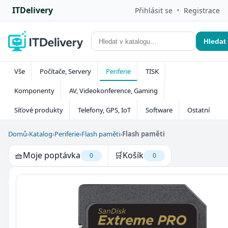
ITDelivery
•
Přihlásit se
Registrace
Hledat
Vše
Počítače, Servery
Periferie
TISK
Komponenty
AV, Videokonference, Gaming
Síťové produkty
Telefony, GPS, IoT
Software
Ostatní
Domů
›
Katalog
›
Periferie
›
Flash paměti
›
Flash paměti
🧺
Moje poptávka
🛒
Košík
0
0