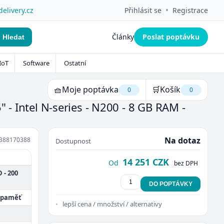
•
delivery.cz
Přihlásit se
Registrace
Články
Poslat poptávku
Hledat
IoT
Software
Ostatní
🧺
Moje poptávka
🛒
Košík
0
0
" - Intel N-series - N200 - 8 GB RAM -
Na dotaz
388170388
Dostupnost
14 251 CZK
Od
bez DPH
 - 200
DO POPTÁVKY
zipaměť
lepší cena / množství / alternativy