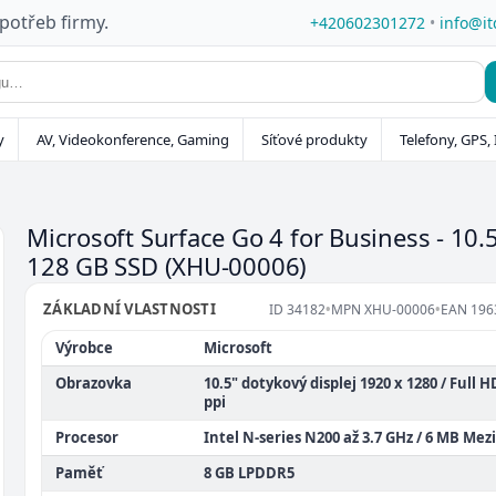
 potřeb firmy.
+420602301272
•
info@it
y
AV, Videokonference, Gaming
Síťové produkty
Telefony, GPS, 
Microsoft Surface Go 4 for Business - 10.5
128 GB SSD
(XHU-00006)
ZÁKLADNÍ VLASTNOSTI
ID
34182
•
MPN
XHU-00006
•
EAN
196
Výrobce
Microsoft
Obrazovka
10.5" dotykový displej 1920 x 1280 / Full HD
ppi
Procesor
Intel N-series N200 až 3.7 GHz / 6 MB Me
Paměť
8 GB LPDDR5