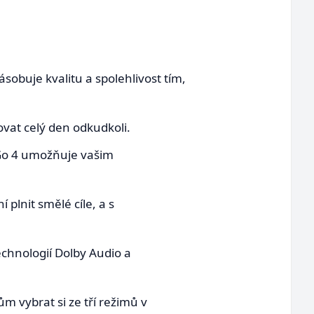
sobuje kvalitu a spolehlivost tím,
vat celý den odkudkoli.
 Go 4 umožňuje vašim
plnit smělé cíle, a s
echnologií Dolby Audio a
m vybrat si ze tří režimů v