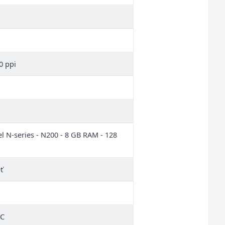
0 ppi
el N-series - N200 - 8 GB RAM - 128
ť
FC