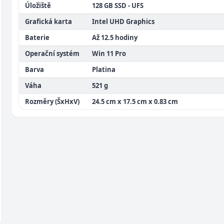
Úložiště
128 GB SSD - UFS
Grafická karta
Intel UHD Graphics
Baterie
Až 12.5 hodiny
Operační systém
Win 11 Pro
Barva
Platina
Váha
521 g
Rozměry (ŠxHxV)
24.5 cm x 17.5 cm x 0.83 cm