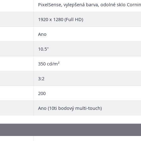
PixelSense, vylepšená barva, odolné sklo Corni
1920 x 1280 (Full HD)
Ano
10.5"
350 cd/m²
3:2
200
Ano (10ti bodový multi-touch)