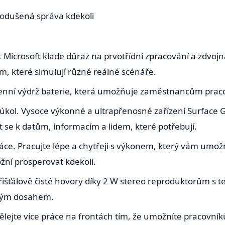
odušená správa kdekoli
 Microsoft klade důraz na prvotřídní zpracování a zdvojná
m, které simulují různé reálné scénáře.
denní výdrž baterie, která umožňuje zaměstnancům praco
 úkol. Vysoce výkonné a ultrapřenosné zařízení Surface
it se k datům, informacím a lidem, které potřebují.
e. Pracujte lépe a chytřeji s výkonem, který vám umožní 
žní prosperovat kdekoli.
Křišťálově čisté hovory díky 2 W stereo reproduktorům s t
kým dosahem.
lejte více práce na frontách tím, že umožníte pracovníků