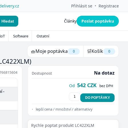
•
delivery.cz
Přihlásit se
Registrace
Články
Poslat poptávku
Hledat
IoT
Software
Ostatní
🧺
Moje poptávka
🛒
Košík
0
0
(LC422XLM)
Na dotaz
766815604
Dostupnost
542 CZK
Od
bez DPH
í -
DO POPTÁVKY
lepší cena / množství / alternativy
Rychle poptat produkt LC422XLM