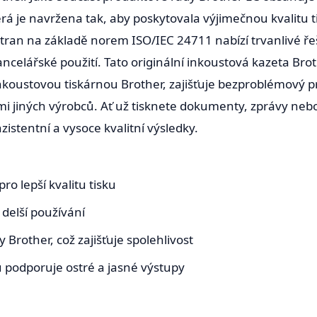
erá je navržena tak, aby poskytovala výjimečnou kvalitu t
stran na základě norem ISO/IEC 24711 nabízí trvanlivé ře
ncelářské použití. Tato originální inkoustová kazeta Bro
inkoustovou tiskárnou Brother, zajišťuje bezproblémový
mi jiných výrobců. Ať už tisknete dokumenty, zprávy neb
stentní a vysoce kvalitní výsledky.
ro lepší kvalitu tisku
 delší používání
 Brother, což zajišťuje spolehlivost
 podporuje ostré a jasné výstupy