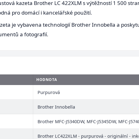
ustová kazeta Brother LC 422XLM s výtěžností 1 500 stran
odná pro domácí i kancelářské použití.
azeta je vybavena technologií Brother Innobella a poskytu
umentů a fotografií.
HODNOTA
Purpurová
Brother Innobella
Brother MFC-J5340DW, MFC-J5345DW, MFC-J57
Brother LC422XLM - purpurová - originální - ink