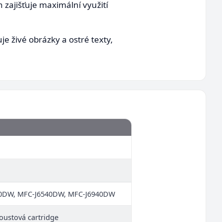
 zajišťuje maximální využití
je živé obrázky a ostré texty,
40DW, MFC-J6540DW, MFC-J6940DW
oustová cartridge