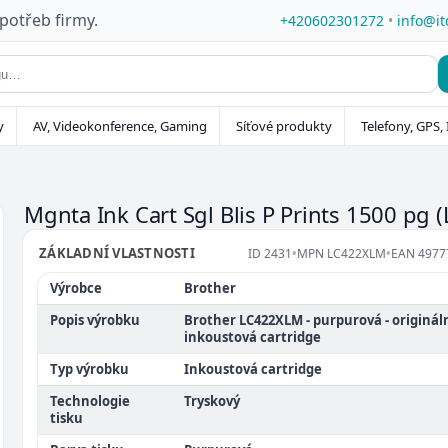
 potřeb firmy.
+420602301272
•
info@it
y
AV, Videokonference, Gaming
Síťové produkty
Telefony, GPS, 
Mgnta Ink Cart Sgl Blis P Prints 1500 pg
ZÁKLADNÍ VLASTNOSTI
ID
2431
•
MPN
LC422XLM
•
EAN
4977
Výrobce
Brother
Popis výrobku
Brother LC422XLM - purpurová - origináln
inkoustová cartridge
Typ výrobku
Inkoustová cartridge
Technologie
Tryskový
tisku