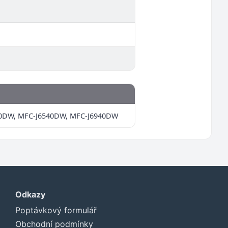
40DW, MFC-J6540DW, MFC-J6940DW
Odkazy
Poptávkový formulář
Obchodní podmínky