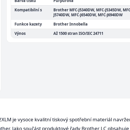
Barva tisku
Purpurová
Kompatibilní s
Brother MFC-J5340DW, MFC-J5345DW, MFC
J5740DW, MFC-J6540DW, MFC-J6940DW
Funkce kazety
Brother Innobella
Výnos
Až 1500 stran ISO/IEC 24711
XLM je vysoce kvalitní tiskový spotřební materiál navrže
Brother. Jako součást produktové řady Brother LC obsahuje