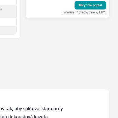
✉
Rychle poptat
-
Formulář / předvyplněný MPN
ný tak, aby splňoval standardy
 tato inkoustová kazeta