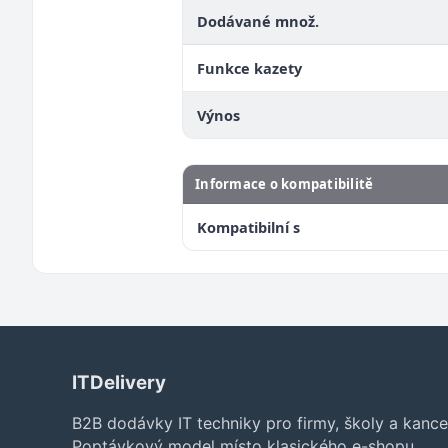
Dodávané množ.
Funkce kazety
Výnos
Informace o kompatibilitě
Kompatibilní s
ITDelivery
B2B dodávky IT techniky pro firmy, školy a kance
Poptávkový model místo klasického e-shopu.