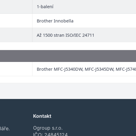
1-balení
Brother Innobella
Až 1500 stran ISO/IEC 24711
Brother MFC-J5340DW, MFC-J5345DW, MFC-J57
Kontakt
Ogroup s.r.o.
láře.
IČO: 24845124