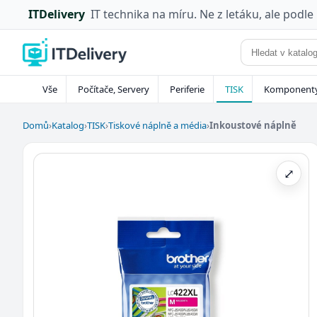
ITDelivery
IT technika na míru. Ne z letáku, ale podle
Vše
Počítače, Servery
Periferie
TISK
Komponent
Domů
›
Katalog
›
TISK
›
Tiskové náplně a média
›
Inkoustové náplně
⤢