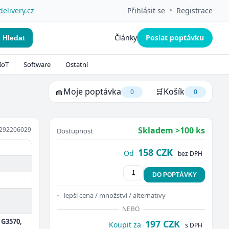
•
delivery.cz
Přihlásit se
Registrace
Články
Poslat poptávku
Hledat
IoT
Software
Ostatní
🧺
Moje poptávka
🛒
Košík
0
0
Skladem >100 ks
292206029
Dostupnost
158 CZK
Od
bez DPH
DO POPTÁVKY
lepší cena / množství / alternativy
NEBO
 G3570,
197 CZK
Koupit za
s DPH