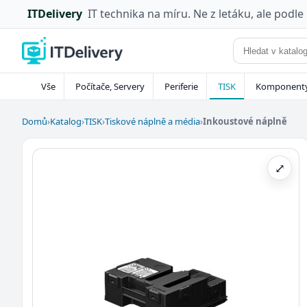
ITDelivery
IT technika na míru. Ne z letáku, ale podle
Vše
Počítače, Servery
Periferie
TISK
Komponent
Domů
›
Katalog
›
TISK
›
Tiskové náplně a média
›
Inkoustové náplně
⤢