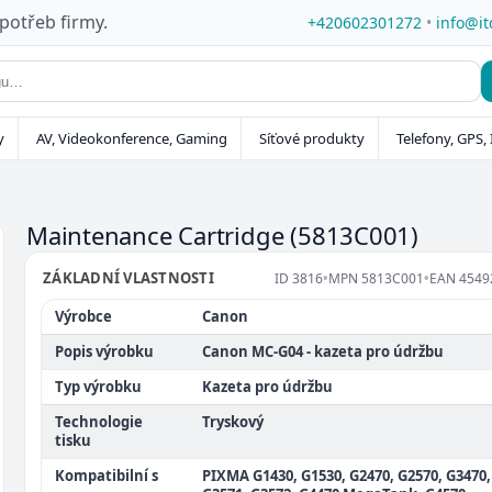
 potřeb firmy.
+420602301272
•
info@it
y
AV, Videokonference, Gaming
Síťové produkty
Telefony, GPS, 
Maintenance Cartridge
(5813C001)
ZÁKLADNÍ VLASTNOSTI
ID
3816
•
MPN
5813C001
•
EAN
4549
Výrobce
Canon
Popis výrobku
Canon MC-G04 - kazeta pro údržbu
Typ výrobku
Kazeta pro údržbu
Technologie
Tryskový
tisku
Kompatibilní s
PIXMA G1430, G1530, G2470, G2570, G3470,