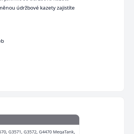
měnou údržbové kazety zajistíte
eb
570, G3571, G3572, G4470 MegaTank,