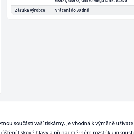
G3571, G3572, G4470 MegaTank, G4570
Záruka výrobce
Vrácení do 30 dnů
nou součástí vaší tiskárny. Je vhodná k výměně uživatel
 čištění tiskové hlavy a při nadměrném rozstřiku inkoust