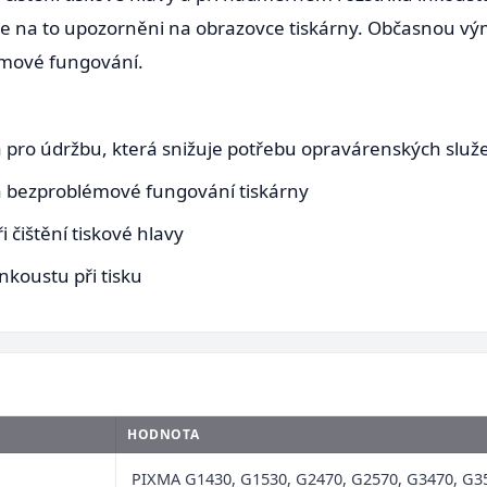
dete na to upozorněni na obrazovce tiskárny. Občasnou vý
émové fungování.
 pro údržbu, která snižuje potřebu opravárenských služ
u a bezproblémové fungování tiskárny
 čištění tiskové hlavy
nkoustu při tisku
HODNOTA
PIXMA G1430, G1530, G2470, G2570, G3470, G3