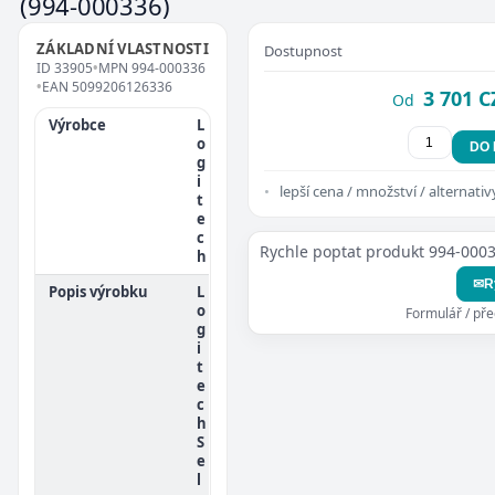
(994-000336)
ZÁKLADNÍ VLASTNOSTI
Dostupnost
ID
33905
•
MPN
994-000336
•
EAN
5099206126336
3 701 C
Od
Výrobce
L
o
DO
g
i
lepší cena / množství / alternativ
t
e
c
Rychle poptat produkt 994-000
h
✉
R
Popis výrobku
L
o
Formulář / př
g
i
t
e
c
h
S
e
l