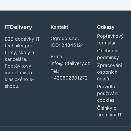
ITDelivery
Kontakt
Odkazy
Poptávkový
Ogroup s.r.o.
B2B dodávky IT
formulář
IČO: 24845124
techniky pro
Obchodní
firmy, školy a
E-mail:
podmínky
kanceláře.
info@itdelivery.cz
Zpracování
Poptávkový
Tel.:
osobních
model místo
+420602301272
údajů
klasického e-
shopu.
Pravidla
používání
cookies
Články o
firemním IT