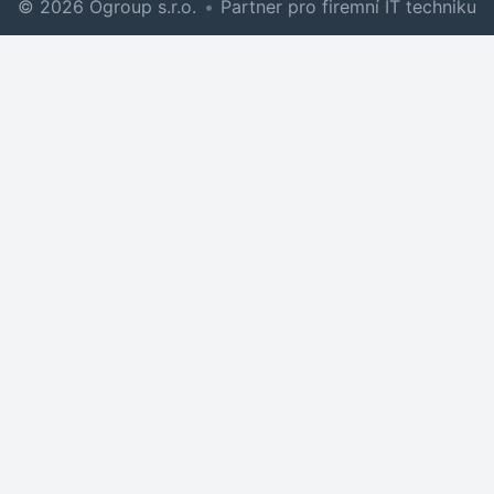
© 2026 Ogroup s.r.o.
•
Partner pro firemní IT techniku