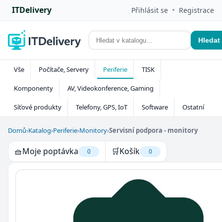
ITDelivery
•
Přihlásit se
Registrace
Hledat
Vše
Počítače, Servery
Periferie
TISK
Komponenty
AV, Videokonference, Gaming
Síťové produkty
Telefony, GPS, IoT
Software
Ostatní
Domů
›
Katalog
›
Periferie
›
Monitory
›
Servisní podpora - monitory
🧺
Moje poptávka
🛒
Košík
0
0