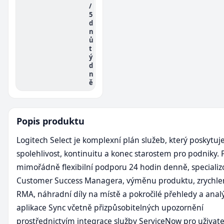
/
5
d
n
ů
t
ý
d
n
ě
Popis produktu
Logitech Select je komplexní plán služeb, který poskytuj
spolehlivost, kontinuitu a konec starostem pro podniky. 
mimořádně flexibilní podporu 24 hodin denně, speciali
Customer Success Managera, výměnu produktu, zrychle
RMA, náhradní díly na místě a pokročilé přehledy a anal
aplikace Sync včetně přizpůsobitelných upozornění
prostřednictvím integrace služby ServiceNow pro uživate