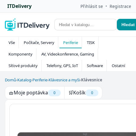
ITDelivery
•
Přihlásit se
Registrace
Hledat
Vše
Počítače, Servery
Periferie
TISK
Komponenty
AV, Videokonference, Gaming
Síťové produkty
Telefony, GPS, IoT
Software
Ostatní
Domů
›
Katalog
›
Periferie
›
Klávesnice a myši
›
Klávesnice
🧺
Moje poptávka
🛒
Košík
0
0