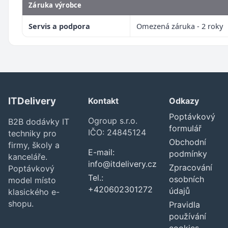
Záruka výrobce
Servis a podpora
Omezená záruka - 2 roky
ITDelivery
Kontakt
Odkazy
Poptávkový
Ogroup s.r.o.
B2B dodávky IT
formulář
IČO: 24845124
techniky pro
Obchodní
firmy, školy a
E-mail:
podmínky
kanceláře.
info@itdelivery.cz
Zpracování
Poptávkový
Tel.:
osobních
model místo
+420602301272
údajů
klasického e-
shopu.
Pravidla
používání