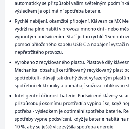
automaticky se přizpůsobí vašim světelným podmínk
výsledkem je optimální spotřeba baterie.
Rychlé nabíjení, okamžité připojení. Klávesnice MX Me
vydrží na plné nabití v provozu mnoho dní - nebo měs
vypnutým podsvícením. Stačí jedno rychlé 15minutové
pomocí přiloženého kabelu USB-C a napájení vystačí n
nepřetržitého provozu.
Vyrobeno z recyklovaného plastu. Plastové díly kláves
Mechanical obsahují certifikovaný recyklovaný plast p
spotřebiteli - dávají tak druhý život vyřazeným plastů
spotřební elektroniky a pomáhají snižovat uhlíkovou s
Inteligentní účinnost baterie. Podsvícené klávesy se 
přizpůsobují okolnímu prostředí a vypínají se, když ne
potřeba - výsledkem je optimální spotřeba baterie. Re
spotřeby vypne podsvícení, když je baterie nabitá na
10 %, aby se ještě více zvýšila spotřeba energie.