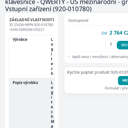
klávesnice - QWERTY - US mezinárodní - gr
Vstupní zařízení
(920-010780)
ZÁKLADNÍ VLASTNOSTI
Dostupnost
ID
25436
•
MPN
920-010780
•
EAN
5099206103221
2 764 C
Od
Výrobce
L
o
DO
g
i
lepší cena / množství / alternativ
t
e
c
Rychle poptat produkt 920-010
h
✉
R
Popis výrobku
L
o
Formulář / př
g
i
t
e
c
h
M
a