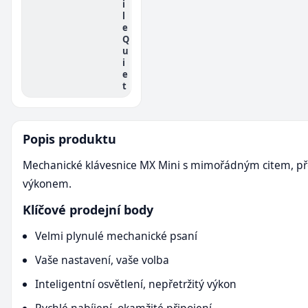
i
l
e
Q
u
i
e
t
Popis produktu
Mechanické klávesnice MX Mini s mimořádným citem, př
výkonem.
Klíčové prodejní body
Velmi plynulé mechanické psaní
Vaše nastavení, vaše volba
Inteligentní osvětlení, nepřetržitý výkon
Rychlé nabíjení, okamžité připojení