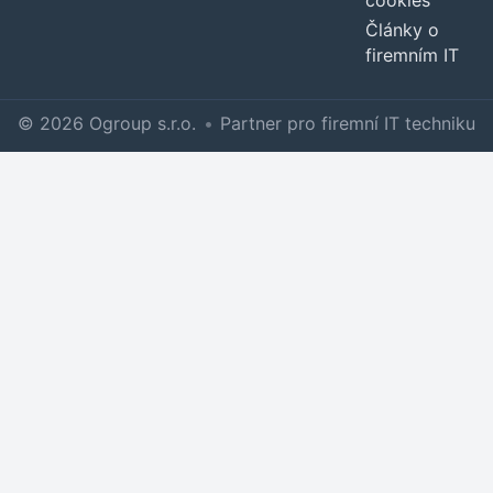
cookies
Články o
firemním IT
© 2026 Ogroup s.r.o.
•
Partner pro firemní IT techniku