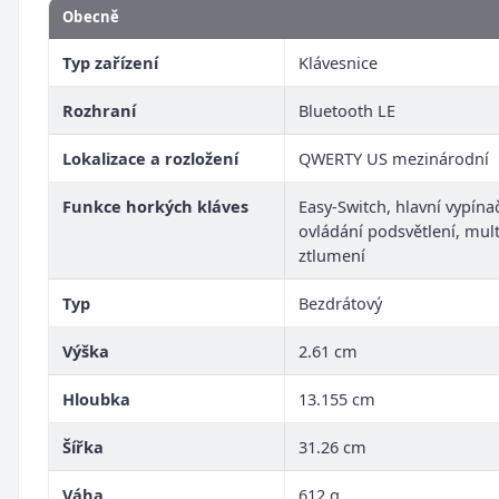
Obecně
Typ zařízení
Klávesnice
Rozhraní
Bluetooth LE
Lokalizace a rozložení
QWERTY US mezinárodní
Funkce horkých kláves
Easy-Switch, hlavní vypína
ovládání podsvětlení, mul
ztlumení
Typ
Bezdrátový
Výška
2.61 cm
Hloubka
13.155 cm
Šířka
31.26 cm
Váha
612 g