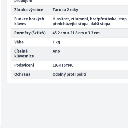
propojení
Záruka výrobce
Záruka 2 roky
Funkce horkých
Hlasitost, ztlumení, hra/přestávka, stop,
kláves
předcházející stopa, další stopa
Rozměry (ŠxHxV)
45.2 cm x 21.8 cm x 3.3 cm
Váha
1 kg
Číselná
Ano
klávesnice
Podsvícení
LIGHTSYNC
Ochrana
Odolný proti polití