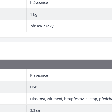
Klávesnice
1 kg
Záruka 2 roky
Klávesnice
USB
Hlasitost, ztlumení, hra/přestávka, stop, předchá
3.3 cm