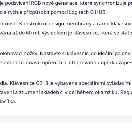
e podsvícení RGB nové generace, které synchronizuje pod
 a rychle přizpůsobit pomocí Logitech G HUB.
životností. Konstrukční design membrány a rámu klávesni
estována až do 60 ml. Výsledkem je klávesnice, která se st
lohovací nožky. Nastavte si klávesnici do ideální polohy
pohodlí či únavu opřením o integrovanou opěrku zápěstí
édia. Klávesnice G213 je vybavena speciálními ovládacími 
tavení a ztlumení skladeb či videí během okamžiku. Regu
ačítka.