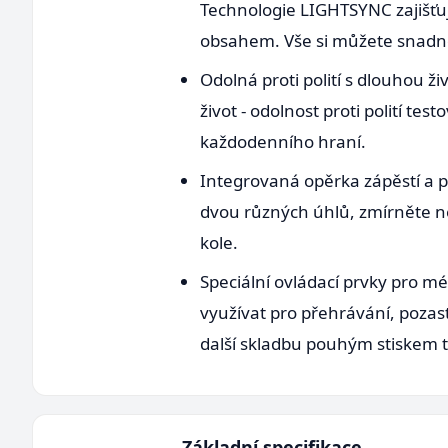
Technologie LIGHTSYNC zajišťuj
obsahem. Vše si můžete snadno
Odolná proti polití s dlouhou 
život - odolnost proti polití t
každodenního hraní.
Integrovaná opěrka zápěstí a po
dvou různých úhlů, zmírněte ne
kole.
Speciální ovládací prvky pro m
využívat pro přehrávání, pozas
další skladbu pouhým stiskem tl
Základní specifikace