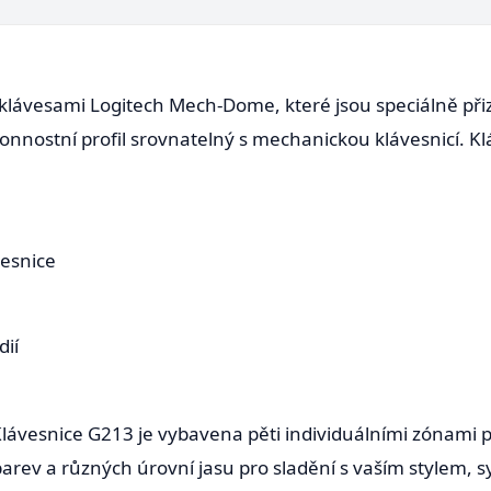
klávesami Logitech Mech-Dome, které jsou speciálně při
onnostní profil srovnatelný s mechanickou klávesnicí. 
vesnice
dií
ávesnice G213 je vybavena pěti individuálními zónami p
 barev a různých úrovní jasu pro sladění s vaším stylem,