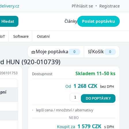
•
delivery.cz
Přihlásit se
Registrace
Články
Poslat poptávku
Hledat
IoT
Software
Ostatní
🧺
Moje poptávka
🛒
Košík
0
0
ard HUN
(920-010739)
Skladem 11–50 ks
206101753
Dostupnost
1 268 CZK
Od
bez DPH
upní
DO POPTÁVKY
lepší cena / množství / alternativy
NEBO
1 579 CZK
Koupit za
s DPH