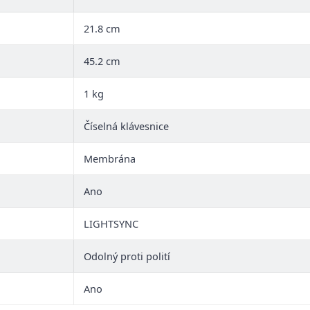
21.8 cm
45.2 cm
1 kg
Číselná klávesnice
Membrána
Ano
LIGHTSYNC
Odolný proti polití
Ano