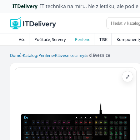
ITDelivery
IT technika na míru. Ne z letáku, ale podle
Vše
Počítače, Servery
Periferie
TISK
Komponent
Domů
›
Katalog
›
Periferie
›
Klávesnice a myši
›
Klávesnice
⤢