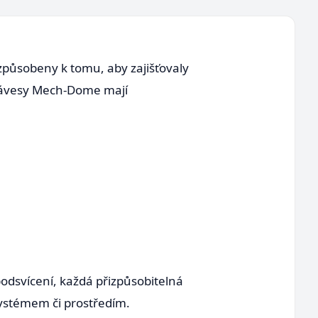
způsobeny k tomu, aby zajišťovaly
Klávesy Mech-Dome mají
odsvícení, každá přizpůsobitelná
 systémem či prostředím.