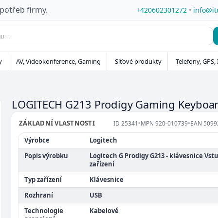
 potřeb firmy.
+420602301272
•
info@it
y
AV, Videokonference, Gaming
Síťové produkty
Telefony, GPS, 
LOGITECH G213 Prodigy Gaming Keybo
ZÁKLADNÍ VLASTNOSTI
ID
25341
•
MPN
920-010739
•
EAN
5099
Výrobce
Logitech
Popis výrobku
Logitech G Prodigy G213 - klávesnice Vst
zařízení
Typ zařízení
Klávesnice
Rozhraní
USB
Technologie
Kabelové