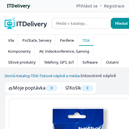
ITDelivery
•
Přihlásit se
Registrace
Hledat
Vše
Počítače, Servery
Periferie
TISK
Komponenty
AV, Videokonference, Gaming
Síťové produkty
Telefony, GPS, IoT
Software
Ostatní
Domů
›
Katalog
›
TISK
›
Tiskové náplně a média
›
Inkoustové náplně
🧺
Moje poptávka
🛒
Košík
0
0