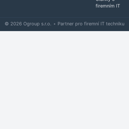
firemním IT
© 2026 Ogroup s.r.o.
•
Partner pro firemní IT techniku