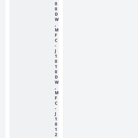
0
0
D
W
,
M
F
C
-
J
1
0
1
0
D
W
,
M
F
C
-
J
1
0
1
2