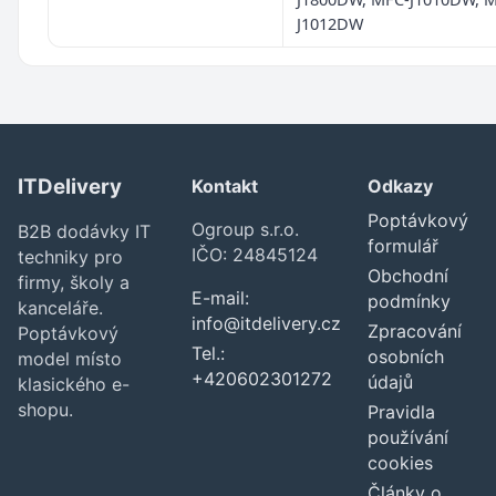
J1012DW
ITDelivery
Kontakt
Odkazy
Poptávkový
Ogroup s.r.o.
B2B dodávky IT
formulář
IČO: 24845124
techniky pro
Obchodní
firmy, školy a
E-mail:
podmínky
kanceláře.
info@itdelivery.cz
Zpracování
Poptávkový
Tel.:
osobních
model místo
+420602301272
údajů
klasického e-
shopu.
Pravidla
používání
cookies
Články o