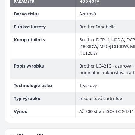
PARAMETR
HODNOTA
Barva tisku
Azurová
Funkce kazety
Brother Innobella
Kompatibilní s
Brother DCP-J1140DW, DCP
J1800DW, MFC-J1010DW, M
J1012DW
Popis výrobku
Brother LC421C - azurová -
originální - inkoustová car
Technologie tisku
Tryskový
Typ výrobku
Inkoustová cartridge
Výnos
Až 200 stran ISO/IEC 24711