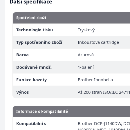
Další specifikace
Spotřební zboží
Technologie tisku
Tryskový
Typ spotřebního zboží
Inkoustová cartridge
Barva
Azurová
Dodávané množ.
1-balení
Funkce kazety
Brother Innobella
Výnos
Až 200 stran ISO/IEC 2471
Informace o kompatibilitě
Kompatibilní s
Brother DCP-J1140DW, DC
J1800DW, MFC-J1010DW, 