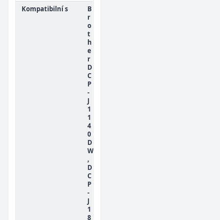
Kompatibilní s
B
r
o
t
h
e
r
D
C
P
-
J
1
1
4
0
D
W
,
D
C
P
-
J
1
8