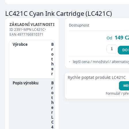
LC421C Cyan Ink Cartridge
(LC421C)
ZÁKLADNÍ VLASTNOSTI
Dostupnost
ID
2391
•
MPN
LC421C
•
EAN
4977766810371
149 C
Od
Výrobce
B
r
DO
o
t
lepší cena / množství / alternativ
h
e
r
Rychle poptat produkt LC421C
Popis výrobku
B
✉
R
r
o
Formulář / př
t
h
e
r
L
C
4