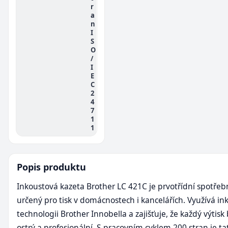
r
a
n
I
S
O
/
I
E
C
2
4
7
1
1
Popis produktu
Inkoustová kazeta Brother LC 421C je prvotřídní spotřeb
určený pro tisk v domácnostech i kancelářích. Využívá i
technologii Brother Innobella a zajišťuje, že každý výtisk 
ostrý a profesionální. S pracovním cyklem 200 stran je ta