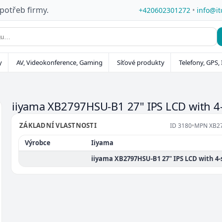
 potřeb firmy.
+420602301272
•
info@it
y
AV, Videokonference, Gaming
Síťové produkty
Telefony, GPS, 
iiyama XB2797HSU-B1 27" IPS LCD with 4
ZÁKLADNÍ VLASTNOSTI
ID
3180
•
MPN
XB2
Výrobce
Iiyama
iiyama XB2797HSU-B1 27" IPS LCD with 4-