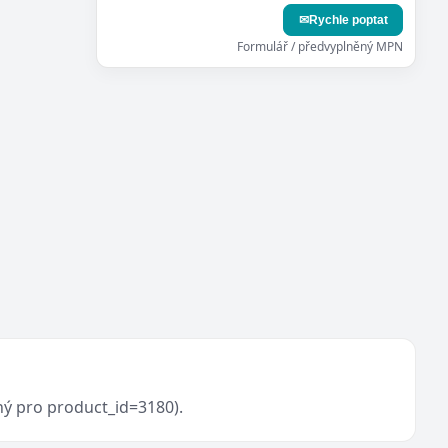
✉
Rychle poptat
Formulář / předvyplněný MPN
ný pro product_id=3180).