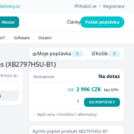
•
delivery.cz
Přihlásit se
Registrace
Články
Poslat poptávku
Hledat
IoT
Software
Ostatní
🧺
Moje poptávka
🛒
Košík
0
0
-s
(XB2797HSU-B1)
Na dotaz
797HSU-B1
Dostupnost
2 996 CZK
Od
bez DPH
s
DO POPTÁVKY
lepší cena / množství / alternativy
Rychle poptat produkt XB2797HSU-B1