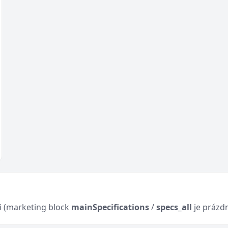
ci (marketing block
mainSpecifications
/
specs_all
je prázd