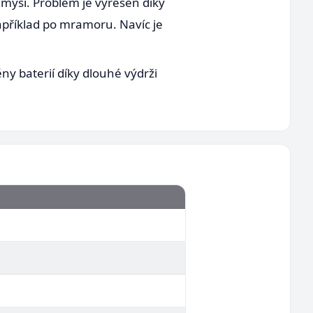
myši. Problém je vyřešen díky
například po mramoru. Navíc je
ny baterií díky dlouhé výdrži