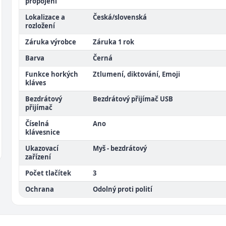
propojení
Lokalizace a
Česká/slovenská
rozložení
Záruka výrobce
Záruka 1 rok
Barva
Černá
Funkce horkých
Ztlumení, diktování, Emoji
kláves
Bezdrátový
Bezdrátový přijímač USB
přijímač
Číselná
Ano
klávesnice
Ukazovací
Myš - bezdrátový
zařízení
Počet tlačítek
3
Ochrana
Odolný proti polití