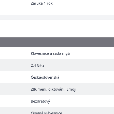
Záruka 1 rok
Klávesnice a sada myši
2.4 GHz
Česká/slovenská
Ztlumení, diktování, Emoji
Bezdrátový
Číselná klávesnice