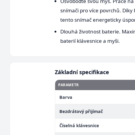
Osvoboďte svou myš. Práce na 
snímači pro více povrchů. Díky
tento snímač energeticky úsporn
Dlouhá životnost baterie. Maxim
baterií klávesnice a myši.
Základní specifikace
PARAMETR
Barva
Bezdrátový přijímač
Číselná klávesnice