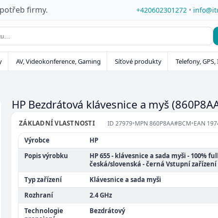
 potřeb firmy.
+420602301272
•
info@it
y
AV, Videokonference, Gaming
Síťové produkty
Telefony, GPS, 
HP Bezdrátová klávesnice a myš
(860P8A
ZÁKLADNÍ VLASTNOSTI
ID
27979
•
MPN
860P8AA#BCM
•
EAN
197
Výrobce
HP
Popis výrobku
HP 655 - klávesnice a sada myši - 100% full 
česká/slovenská - černá Vstupní zařízení
Typ zařízení
Klávesnice a sada myši
Rozhraní
2.4 GHz
Technologie
Bezdrátový