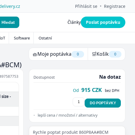
•
delivery.cz
Přihlásit se
Registrace
Články
Poslat poptávku
Hledat
IoT
Software
Ostatní
🧺
Moje poptávka
🛒
Košík
0
0
A#BCM)
Na dotaz
497587753
Dostupnost
915 CZK
Od
bez DPH
size -
DO POPTÁVKY
lepší cena / množství / alternativy
Rychle poptat produkt 860P8AA#BCM