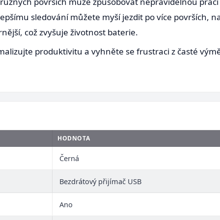
různých površích může způsobovat nepravidelnou práci 
 lepšímu sledování můžete myší jezdit po více površích, 
ější, což zvyšuje životnost baterie.
alizujte produktivitu a vyhněte se frustraci z časté výmě
HODNOTA
Černá
Bezdrátový přijímač USB
Ano