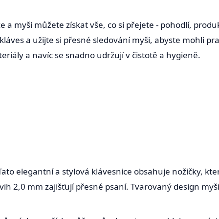
a myši můžete získat vše, co si přejete - pohodlí, produkti
kláves a užijte si přesné sledování myši, abyste mohli prac
iály a navíc se snadno udržují v čistotě a hygieně.
Tato elegantní a stylová klávesnice obsahuje nožičky, kter
vih 2,0 mm zajišťují přesné psaní. Tvarovaný design myš