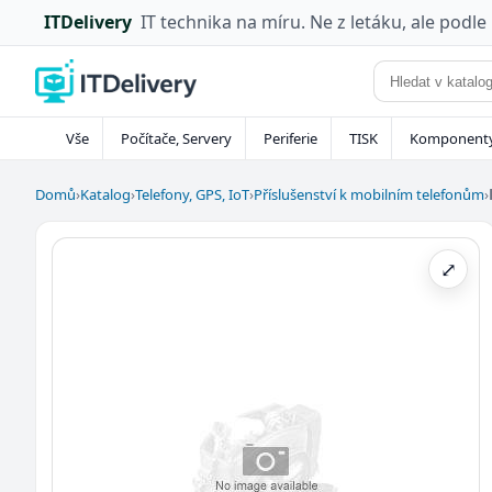
ITDelivery
IT technika na míru. Ne z letáku, ale podle
Vše
Počítače, Servery
Periferie
TISK
Komponent
Domů
›
Katalog
›
Telefony, GPS, IoT
›
Příslušenství k mobilním telefonům
›
⤢