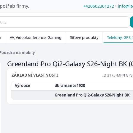
 potřeb firmy.
+420602301272
•
info@it
y
AV, Videokonference, Gaming
Síťové produkty
Telefony, GPS, 
Pouzdra na mobily
Greenland Pro Qi2-Galaxy S26-Night BK
(
ZÁKLADNÍ VLASTNOSTI
ID
3175
•
MPN
GPS
Výrobce
dbramante1928
Greenland Pro Qi2-Galaxy S26-Night BK