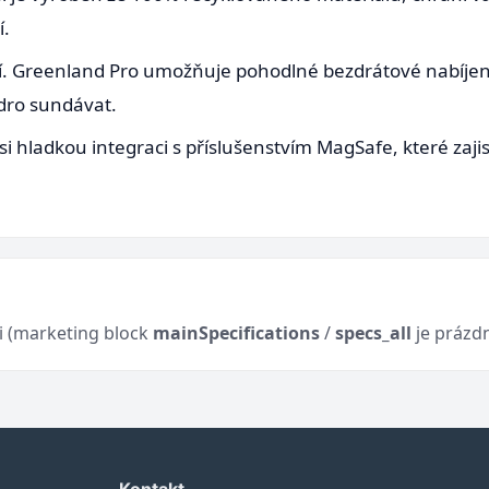
í.
. Greenland Pro umožňuje pohodlné bezdrátové nabíjení
zdro sundávat.
si hladkou integraci s příslušenstvím MagSafe, které zajis
ci (marketing block
mainSpecifications
/
specs_all
je prázd