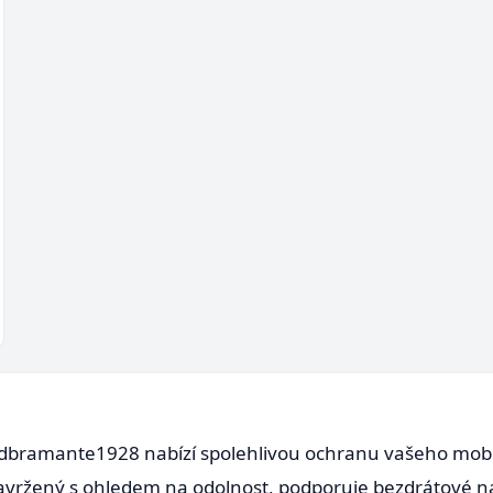
dbramante1928 nabízí spolehlivou ochranu vašeho mobil
avržený s ohledem na odolnost, podporuje bezdrátové nab