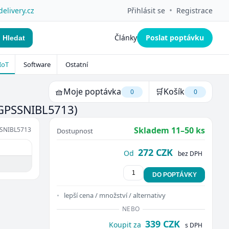
•
delivery.cz
Přihlásit se
Registrace
Články
Poslat poptávku
Hledat
IoT
Software
Ostatní
🧺
Moje poptávka
🛒
Košík
0
0
GPSSNIBL5713)
Skladem 11–50 ks
SNIBL5713
Dostupnost
272 CZK
Od
bez DPH
DO POPTÁVKY
lepší cena / množství / alternativy
NEBO
339 CZK
Koupit za
s DPH