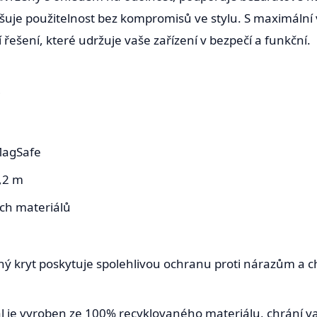
šuje použitelnost bez kompromisů ve stylu. S maximální
řešení, které udržuje vaše zařízení v bezpečí a funkční.
i
 MagSafe
,2 m
ch materiálů
 kryt poskytuje spolehlivou ochranu proti nárazům a ch
l je vyroben ze 100% recyklovaného materiálu, chrání vaš