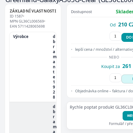
ZÁKLADNÍ VLASTNOSTI
Sklade
Dostupnost
ID
1587
•
MPN
GL36CL006569
•
210 C
Od
EAN
5711428065698
Výrobce
d
DO
b
r
lepší cena / množství / alternativ
a
m
NEBO
a
261
Koupit za
n
t
e
1
9
Objednávka online – faktura / do
2
8
d
Rychle poptat produkt GL36CL
b
✉
R
r
a
Formulář / př
m
a