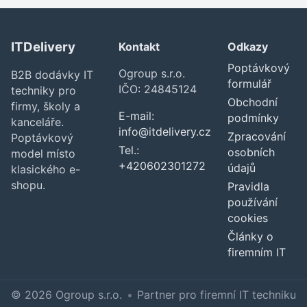
ITDelivery
Kontakt
Odkazy
Poptávkový
Ogroup s.r.o.
B2B dodávky IT
formulář
IČO: 24845124
techniky pro
Obchodní
firmy, školy a
E-mail:
podmínky
kanceláře.
info@itdelivery.cz
Zpracování
Poptávkový
Tel.:
osobních
model místo
+420602301272
údajů
klasického e-
shopu.
Pravidla
používání
cookies
Články o
firemním IT
© 2026 Ogroup s.r.o.
•
Partner pro firemní IT techniku