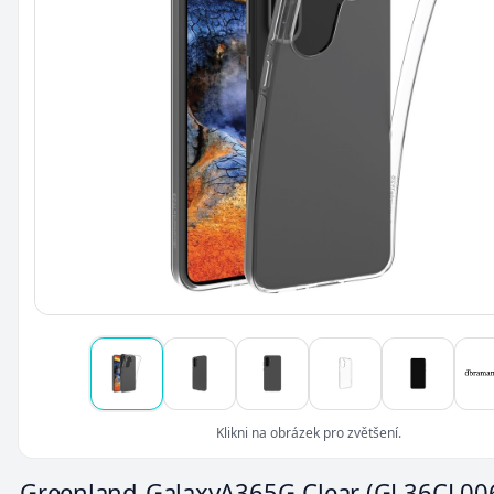
Klikni na obrázek pro zvětšení.
Greenland-GalaxyA365G-Clear
(GL36CL00