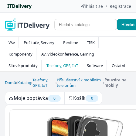
ITDelivery
•
Přihlásit se
Registrace
Hledat
Vše
Počítače, Servery
Periferie
TISK
Komponenty
AV, Videokonference, Gaming
Síťové produkty
Telefony, GPS, IoT
Software
Ostatní
Telefony,
Příslušenství k mobilním
Pouzdra na
Domů
›
Katalog
›
›
›
GPS, IoT
telefonům
mobily
🧺
Moje poptávka
🛒
Košík
0
0