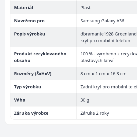
Materiál
Plast
Navrženo pro
Samsung Galaxy A36
Popis výrobku
dbramante1928 Greenland 
kryt pro mobilní telefon
Produkt recyklovaného
100 % - vyrobeno z recykl
obsahu
plastových lahví
Rozměry (ŠxHxV)
8 cm x 1 cm x 16.3 cm
Typ výrobku
Zadní kryt pro mobilní tele
Váha
30 g
Záruka výrobce
Záruka 2 roky