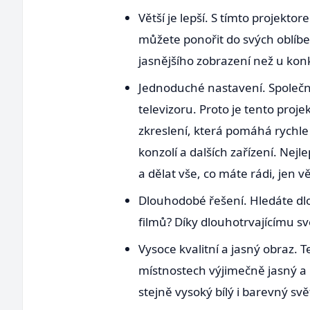
Větší je lepší. S tímto projekto
můžete ponořit do svých oblíben
jasnějšího zobrazení než u ko
Jednoduché nastavení. Společno
televizoru. Proto je tento proj
zkreslení, která pomáhá rychle
konzolí a dalších zařízení. Nejl
a dělat vše, co máte rádi, jen vět
Dlouhodobé řešení. Hledáte dl
filmů? Díky dlouhotrvajícímu s
Vysoce kvalitní a jasný obraz. 
místnostech výjimečně jasný a p
stejně vysoký bílý i barevný s