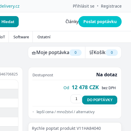
•
delivery.cz
Přihlásit se
Registrace
Články
Poslat poptávku
Hledat
IoT
Software
Ostatní
🧺
Moje poptávka
🛒
Košík
0
0
Na dotaz
946706825
Dostupnost
12 478 CZK
Od
bez DPH
DO POPTÁVKY
lepší cena / množství / alternativy
Rychle poptat produkt V11HA84040