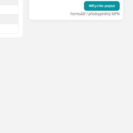
✉
Rychle poptat
Formulář / předvyplněný MPN