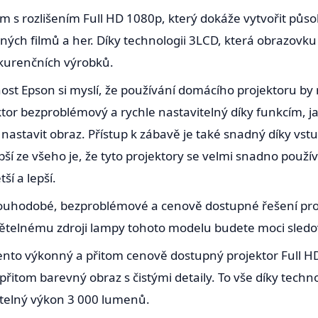
rem s rozlišením Full HD 1080p, který dokáže vytvořit půso
ých filmů a her. Díky technologii 3LCD, která obrazovku o
nkurenčních výrobků.
st Epson si myslí, že používání domácího projektoru by n
ektor bezproblémový a rychle nastavitelný díky funkcím, 
 nastavit obraz. Přístup k zábavě je také snadný díky vs
epší ze všeho je, že tyto projektory se velmi snadno použ
ší a lepší.
ouhodobé, bezproblémové a cenově dostupné řešení pro 
větelnému zdroji lampy tohoto modelu budete moci sledo
Tento výkonný a přitom cenově dostupný projektor Full HD
řitom barevný obraz s čistými detaily. To vše díky techn
větelný výkon 3 000 lumenů.