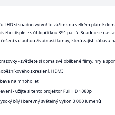
Full HD si snadno vytvoříte zážitek na velkém plátně doma
vého displeje s úhlopříčkou 391 palců. Snadno se nasta
o řešení s dlouhou životností lampy, která zajistí zábavu 
brazovky - zvětšete si doma své oblíbené filmy, hry a spor
choběžníkového zkreslení, HDMI
zábava na mnoho let
ení - užijte si tento projektor Full HD 1080p
ě vysoký bílý i barevný světelný výkon 3 000 lumenů