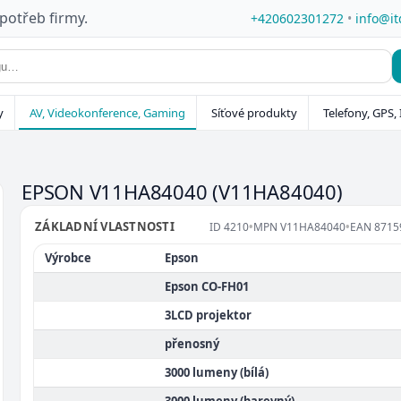
 potřeb firmy.
+420602301272
•
info@it
y
AV, Videokonference, Gaming
Síťové produkty
Telefony, GPS, 
EPSON V11HA84040
(V11HA84040)
ZÁKLADNÍ VLASTNOSTI
ID
4210
•
MPN
V11HA84040
•
EAN
8715
Výrobce
Epson
Epson CO-FH01
3LCD projektor
přenosný
3000 lumeny (bílá)