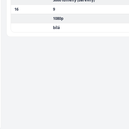
3000 lumeny (barevný)
16
9
1080p
bílá