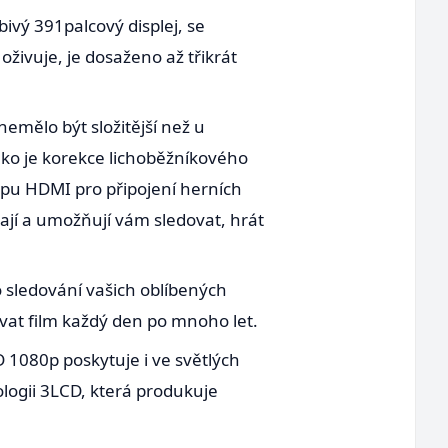
bivý 391palcový displej, se
živuje, je dosaženo až třikrát
emělo být složitější než u
jako je korekce lichoběžníkového
tupu HDMI pro připojení herních
ívají a umožňují vám sledovat, hrát
sledování vašich oblíbených
vat film každý den po mnoho let.
 1080p poskytuje i ve světlých
ologii 3LCD, která produkuje