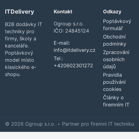
ITDelivery
Kontakt
Odkazy
Poptávkový
Ogroup s.r.o.
B2B dodávky IT
formulář
IČO: 24845124
techniky pro
Obchodní
firmy, školy a
E-mail:
podmínky
kanceláře.
info@itdelivery.cz
Zpracování
Poptávkový
Tel.:
osobních
model místo
+420602301272
údajů
klasického e-
shopu.
Pravidla
používání
cookies
Články o
firemním IT
© 2026 Ogroup s.r.o.
•
Partner pro firemní IT techniku