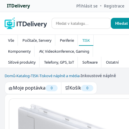
ITDelivery
•
Přihlásit se
Registrace
Hledat
Vše
Počítače, Servery
Periferie
TISK
Komponenty
AV, Videokonference, Gaming
Síťové produkty
Telefony, GPS, IoT
Software
Ostatní
Domů
›
Katalog
›
TISK
›
Tiskové náplně a média
›
Inkoustové náplně
🧺
Moje poptávka
🛒
Košík
0
0