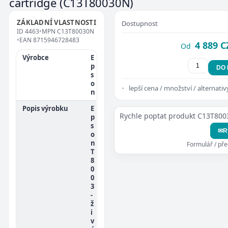
cartridge
(C13T80030N)
ZÁKLADNÍ VLASTNOSTI
Dostupnost
ID
4463
•
MPN
C13T80030N
•
EAN
8715946728483
4 889 C
Od
Výrobce
E
p
DO
s
o
lepší cena / množství / alternativ
n
Popis výrobku
E
Rychle poptat produkt C13T80
p
s
✉
R
o
n
Formulář / př
T
8
0
0
3
-
ž
i
v