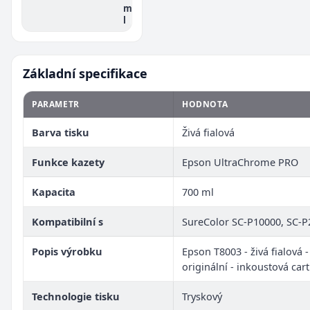
m
l
Základní specifikace
PARAMETR
HODNOTA
Barva tisku
Živá fialová
Funkce kazety
Epson UltraChrome PRO
Kapacita
700 ml
Kompatibilní s
SureColor SC-P10000, SC-P
Popis výrobku
Epson T8003 - živá fialová -
originální - inkoustová car
Technologie tisku
Tryskový