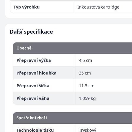
Typ výrobku
Inkoustová cartridge
Další specifikace
Obecně
Přepravní výška
4.5 cm
Přepravní hloubka
35 cm
Přepravní šířka
11.5 cm
Přepravní váha
1.059 kg
Spotřební zboží
Technologie tisku
Tryskový