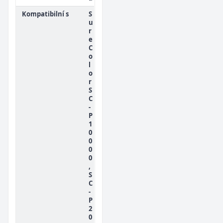
Kompatibilní s
S
u
r
e
C
o
l
o
r
S
C
-
P
1
0
0
0
0
,
S
C
-
P
2
0