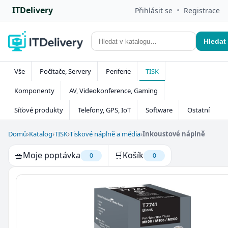
ITDelivery
•
Přihlásit se
Registrace
Hledat
Vše
Počítače, Servery
Periferie
TISK
Komponenty
AV, Videokonference, Gaming
Síťové produkty
Telefony, GPS, IoT
Software
Ostatní
Domů
›
Katalog
›
TISK
›
Tiskové náplně a média
›
Inkoustové náplně
🧺
Moje poptávka
🛒
Košík
0
0