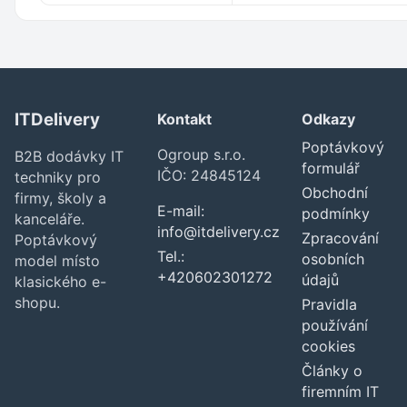
ITDelivery
Kontakt
Odkazy
Poptávkový
Ogroup s.r.o.
B2B dodávky IT
formulář
IČO: 24845124
techniky pro
Obchodní
firmy, školy a
E-mail:
podmínky
kanceláře.
info@itdelivery.cz
Zpracování
Poptávkový
Tel.:
osobních
model místo
+420602301272
údajů
klasického e-
shopu.
Pravidla
používání
cookies
Články o
firemním IT