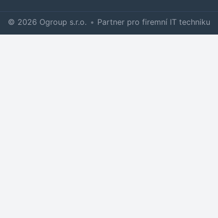
© 2026 Ogroup s.r.o.
•
Partner pro firemní IT techniku