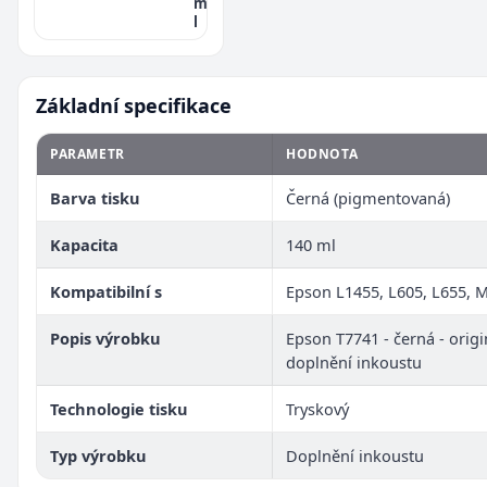
m
l
Základní specifikace
PARAMETR
HODNOTA
Barva tisku
Černá (pigmentovaná)
Kapacita
140 ml
Kompatibilní s
Epson L1455, L605, L655, 
Popis výrobku
Epson T7741 - černá - origi
doplnění inkoustu
Technologie tisku
Tryskový
Typ výrobku
Doplnění inkoustu