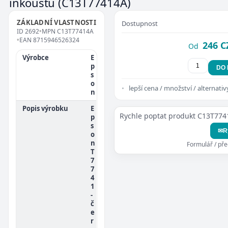
inkoustu
(C13T77414A)
ZÁKLADNÍ VLASTNOSTI
Dostupnost
ID
2692
•
MPN
C13T77414A
•
EAN
8715946526324
246 C
Od
Výrobce
E
p
DO
s
o
lepší cena / množství / alternativ
n
Popis výrobku
E
Rychle poptat produkt C13T774
p
s
✉
R
o
n
Formulář / př
T
7
7
4
1
-
č
e
r