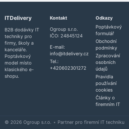
ITDelivery
Kontakt
Odkazy
Poptávkový
Ogroup s.r.o.
B2B dodávky IT
formulář
IČO: 24845124
techniky pro
Obchodní
firmy, školy a
E-mail:
podmínky
kanceláře.
info@itdelivery.cz
Zpracování
Poptávkový
Tel.:
osobních
model místo
+420602301272
údajů
klasického e-
shopu.
Pravidla
používání
cookies
Články o
firemním IT
© 2026 Ogroup s.r.o.
•
Partner pro firemní IT techniku