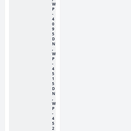
W
P
-
4
0
9
5
D
N
,
W
P
-
4
5
1
5
D
N
,
W
P
-
4
5
2