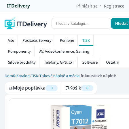
ITDelivery
•
Přihlásit se
Registrace
Hledat
Vše
Počítače, Servery
Periferie
TISK
Komponenty
AV, Videokonference, Gaming
Síťové produkty
Telefony, GPS, IoT
Software
Ostatní
Domů
›
Katalog
›
TISK
›
Tiskové náplně a média
›
Inkoustové náplně
🧺
Moje poptávka
🛒
Košík
0
0