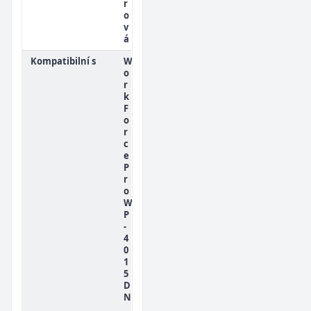
r
o
v
á
Kompatibilní s
W
o
r
k
F
o
r
c
e
P
r
o
W
P
-
4
0
1
5
D
N
,