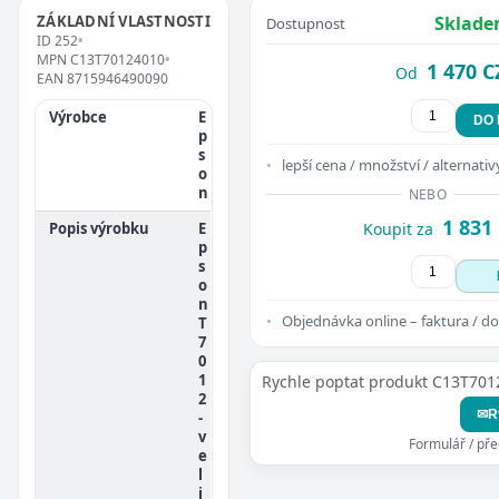
ZÁKLADNÍ VLASTNOSTI
Sklade
Dostupnost
ID
252
•
MPN
C13T70124010
•
1 470 C
Od
EAN
8715946490090
Výrobce
E
DO
p
s
lepší cena / množství / alternativ
o
n
NEBO
1 831
Popis výrobku
E
Koupit za
p
s
o
n
Objednávka online – faktura / do
T
7
0
1
Rychle poptat produkt C13T70
2
✉
R
-
v
Formulář / př
e
l
i