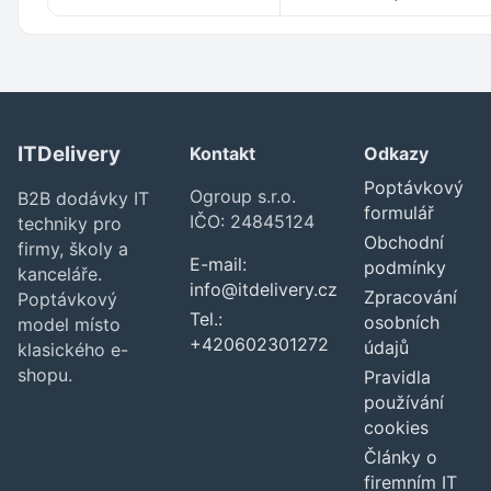
ITDelivery
Kontakt
Odkazy
Poptávkový
Ogroup s.r.o.
B2B dodávky IT
formulář
IČO: 24845124
techniky pro
Obchodní
firmy, školy a
E-mail:
podmínky
kanceláře.
info@itdelivery.cz
Zpracování
Poptávkový
Tel.:
osobních
model místo
+420602301272
údajů
klasického e-
shopu.
Pravidla
používání
cookies
Články o
firemním IT