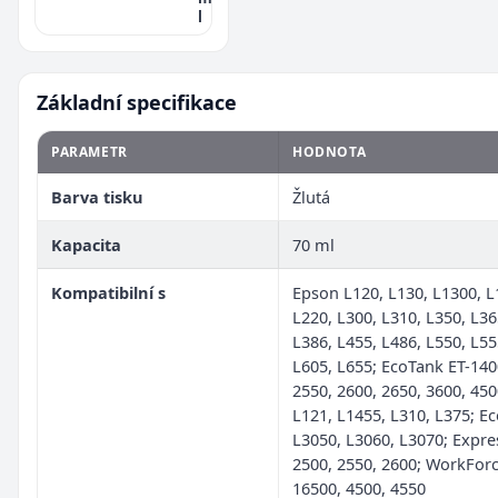
l
Základní specifikace
PARAMETR
HODNOTA
Barva tisku
Žlutá
Kapacita
70 ml
Kompatibilní s
Epson L120, L130, L1300, L
L220, L300, L310, L350, L36
L386, L455, L486, L550, L55
L605, L655; EcoTank ET-140
2550, 2600, 2650, 3600, 450
L121, L1455, L310, L375; E
L3050, L3060, L3070; Expre
2500, 2550, 2600; WorkForc
16500, 4500, 4550