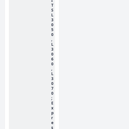
I
T
S
L
3
0
5
0
,
L
3
0
6
0
,
L
3
0
7
0
;
E
x
p
r
e
s