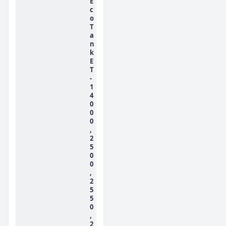
E
c
o
T
a
n
k
E
T
-
1
4
0
0
0
,
2
5
0
0
,
2
5
5
0
,
2