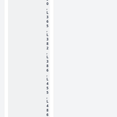
0
,
L
3
6
5
,
L
3
8
2
,
L
3
8
6
,
L
4
5
5
,
L
4
8
6