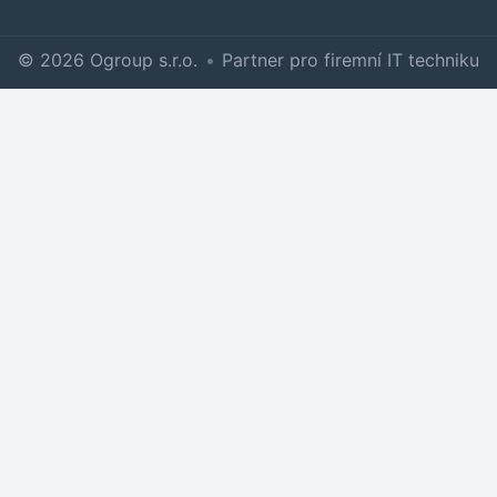
© 2026 Ogroup s.r.o.
•
Partner pro firemní IT techniku