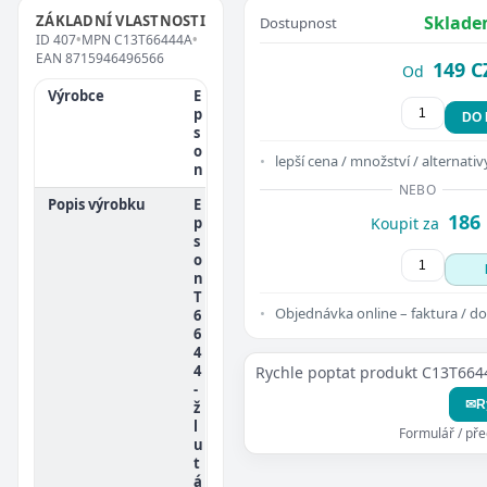
ZÁKLADNÍ VLASTNOSTI
Sklade
Dostupnost
ID
407
•
MPN
C13T66444A
•
EAN
8715946496566
149 C
Od
Výrobce
E
p
DO
s
o
lepší cena / množství / alternativ
n
NEBO
Popis výrobku
E
186
p
Koupit za
s
o
n
T
Objednávka online – faktura / do
6
6
4
4
Rychle poptat produkt C13T664
-
✉
R
ž
l
Formulář / př
u
t
á