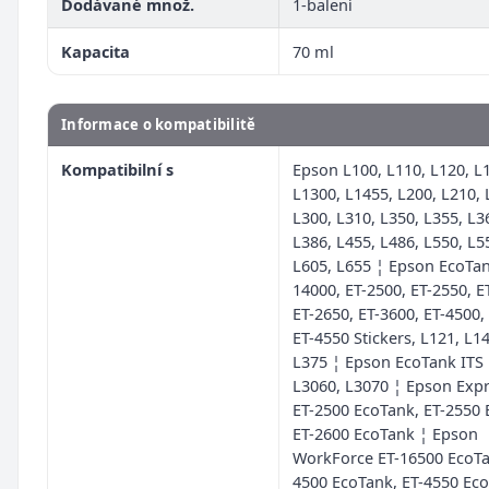
Dodávané množ.
1-balení
Kapacita
70 ml
Informace o kompatibilitě
Kompatibilní s
Epson L100, L110, L120, L
L1300, L1455, L200, L210, 
L300, L310, L350, L355, L3
L386, L455, L486, L550, L5
L605, L655 ¦ Epson EcoTan
14000, ET-2500, ET-2550, E
ET-2650, ET-3600, ET-4500,
ET-4550 Stickers, L121, L1
L375 ¦ Epson EcoTank ITS 
L3060, L3070 ¦ Epson Exp
ET-2500 EcoTank, ET-2550 
ET-2600 EcoTank ¦ Epson
WorkForce ET-16500 EcoTa
4500 EcoTank, ET-4550 Ec