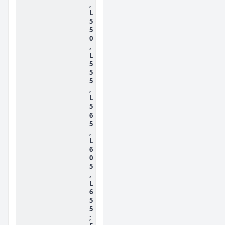
,
L
5
5
0
,
L
5
5
5
,
L
5
6
5
,
L
6
0
5
,
L
6
5
5
;