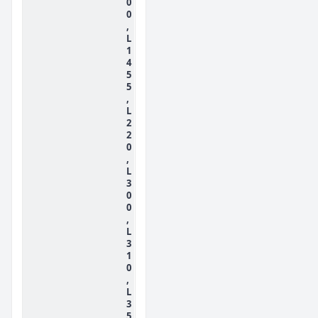
0
0
,
L
1
4
5
5
,
L
2
2
0
,
L
3
0
0
,
L
3
1
0
,
L
3
5