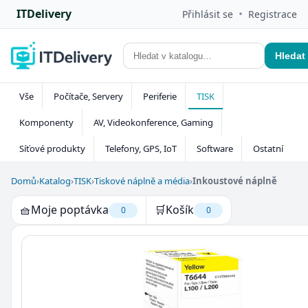
ITDelivery
•
Přihlásit se
Registrace
Hledat
Vše
Počítače, Servery
Periferie
TISK
Komponenty
AV, Videokonference, Gaming
Síťové produkty
Telefony, GPS, IoT
Software
Ostatní
Domů
›
Katalog
›
TISK
›
Tiskové náplně a média
›
Inkoustové náplně
🧺
Moje poptávka
🛒
Košík
0
0