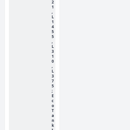
2
1
,
L
1
4
5
5
,
L
3
1
0
,
L
3
7
5
;
E
c
o
T
a
n
k