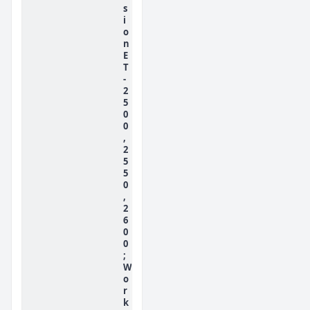
s
i
o
n
E
T
-
2
5
0
0
,
2
5
5
0
,
2
6
0
0
;
W
o
r
k