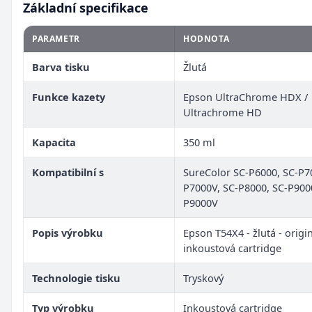
Základní specifikace
PARAMETR
HODNOTA
Barva tisku
Žlutá
Funkce kazety
Epson UltraChrome HDX /
Ultrachrome HD
Kapacita
350 ml
Kompatibilní s
SureColor SC-P6000, SC-P7
P7000V, SC-P8000, SC-P900
P9000V
Popis výrobku
Epson T54X4 - žlutá - origin
inkoustová cartridge
Technologie tisku
Tryskový
Typ výrobku
Inkoustová cartridge