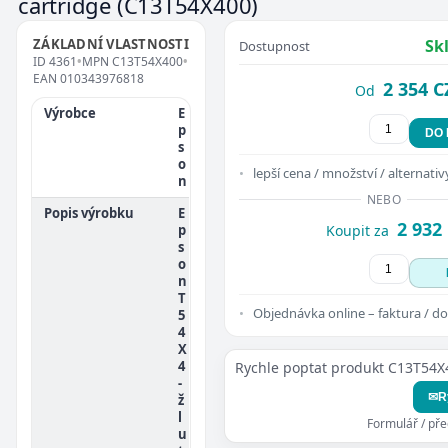
cartridge
(C13T54X400)
ZÁKLADNÍ VLASTNOSTI
Sk
Dostupnost
ID
4361
•
MPN
C13T54X400
•
EAN
010343976818
2 354 C
Od
Výrobce
E
p
DO
s
o
lepší cena / množství / alternativ
n
NEBO
Popis výrobku
E
2 932
p
Koupit za
s
o
n
T
Objednávka online – faktura / do
5
4
X
4
Rychle poptat produkt C13T54X
-
✉
R
ž
l
Formulář / př
u