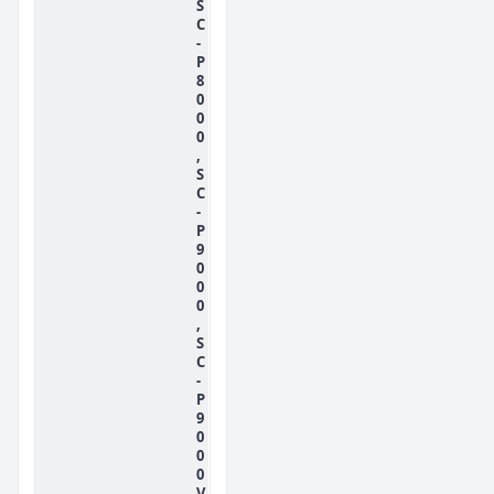
S
C
-
P
8
0
0
0
,
S
C
-
P
9
0
0
0
,
S
C
-
P
9
0
0
0
V