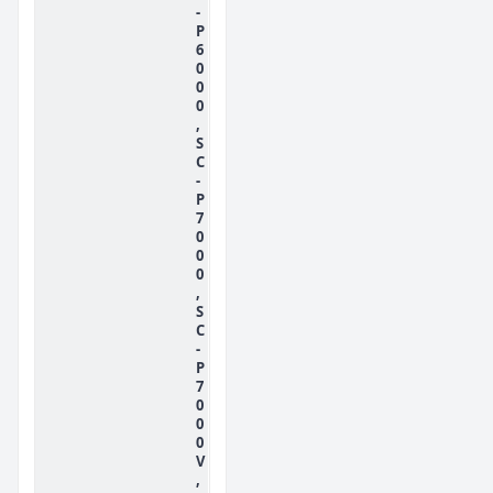
-
P
6
0
0
0
,
S
C
-
P
7
0
0
0
,
S
C
-
P
7
0
0
0
V
,