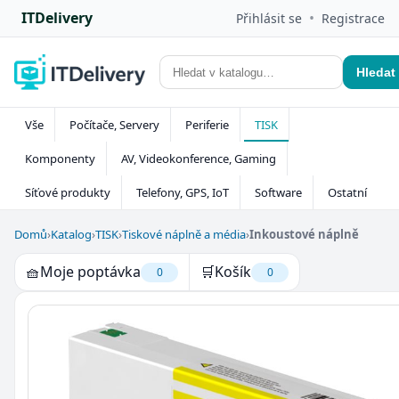
ITDelivery
•
Přihlásit se
Registrace
Hledat
Vše
Počítače, Servery
Periferie
TISK
Komponenty
AV, Videokonference, Gaming
Síťové produkty
Telefony, GPS, IoT
Software
Ostatní
Domů
›
Katalog
›
TISK
›
Tiskové náplně a média
›
Inkoustové náplně
🧺
Moje poptávka
🛒
Košík
0
0