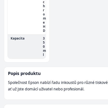
c
h
r
o
m
e
H
D
Kapacita
3
5
0
m
l
Popis produktu
Společnost Epson nabízí řadu inkoustů pro různé tiskové
ať už jste domácí uživatel nebo profesionál.