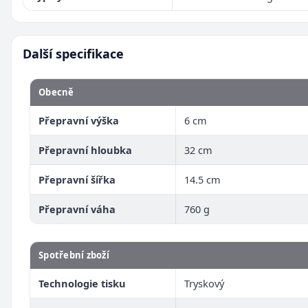
Další specifikace
Obecně
Přepravní výška
6 cm
Přepravní hloubka
32 cm
Přepravní šířka
14.5 cm
Přepravní váha
760 g
Spotřební zboží
Technologie tisku
Tryskový