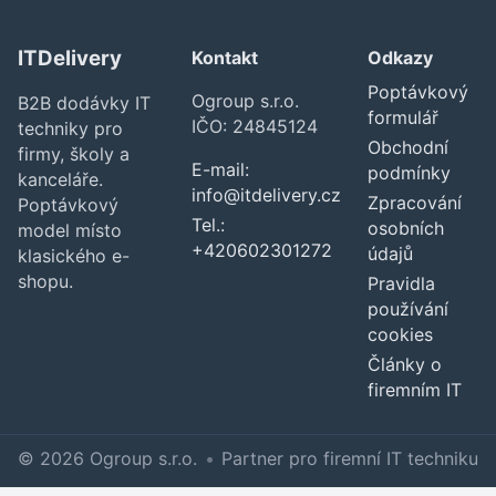
ITDelivery
Kontakt
Odkazy
Poptávkový
Ogroup s.r.o.
B2B dodávky IT
formulář
IČO: 24845124
techniky pro
Obchodní
firmy, školy a
E-mail:
podmínky
kanceláře.
info@itdelivery.cz
Zpracování
Poptávkový
Tel.:
osobních
model místo
+420602301272
údajů
klasického e-
shopu.
Pravidla
používání
cookies
Články o
firemním IT
© 2026 Ogroup s.r.o.
•
Partner pro firemní IT techniku