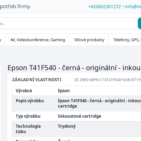
 potřeb firmy.
+420602301272
•
info@it
y
AV, Videokonference, Gaming
Síťové produkty
Telefony, GPS, 
Epson T41F540 - černá - originální - inko
ZÁKLADNÍ VLASTNOSTI
ID
2965
•
MPN
C13T41F540
•
EAN
8715
Výrobce
Epson
Popis výrobku
Epson T41F540 - černá - originální - inko
cartridge
Typ výrobku
Inkoustová cartridge
Technologie
Tryskový
tisku