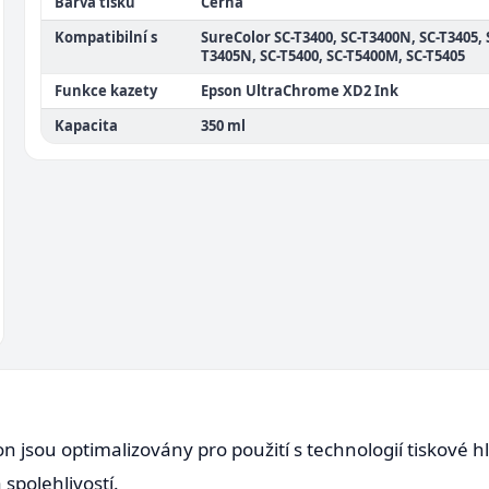
Barva tisku
Černá
Kompatibilní s
SureColor SC-T3400, SC-T3400N, SC-T3405, 
T3405N, SC-T5400, SC-T5400M, SC-T5405
Funkce kazety
Epson UltraChrome XD2 Ink
Kapacita
350 ml
on jsou optimalizovány pro použití s technologií tiskové 
spolehlivostí.