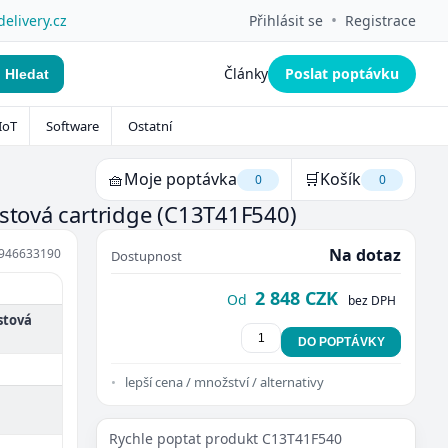
•
delivery.cz
Přihlásit se
Registrace
Články
Poslat poptávku
Hledat
IoT
Software
Ostatní
🧺
Moje poptávka
🛒
Košík
0
0
ustová cartridge
(C13T41F540)
Na dotaz
946633190
Dostupnost
2 848 CZK
Od
bez DPH
ustová
DO POPTÁVKY
lepší cena / množství / alternativy
Rychle poptat produkt C13T41F540