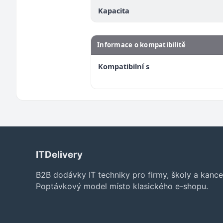
Kapacita
Informace o kompatibilitě
Kompatibilní s
ITDelivery
B2B dodávky IT techniky pro firmy, školy a kance
Poptávkový model místo klasického e-shopu.