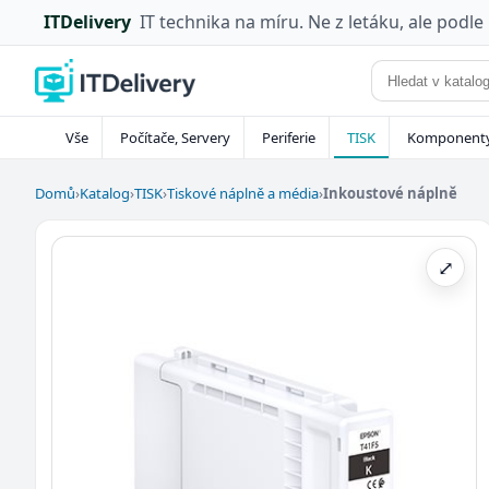
ITDelivery
IT technika na míru. Ne z letáku, ale podle
Vše
Počítače, Servery
Periferie
TISK
Komponent
Domů
›
Katalog
›
TISK
›
Tiskové náplně a média
›
Inkoustové náplně
⤢