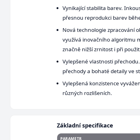
Vynikající stabilita barev. Inko
přesnou reprodukci barev běhe
Nová technologie zpracování ob
využívá inovačního algoritmu m
značně nižší zrnitost i při pou
Vylepšené vlastnosti přechodu.
přechody a bohaté detaily ve s
Vylepšená konzistence vyvážení 
různých rozlišeních.
Základní specifikace
PARAMETR