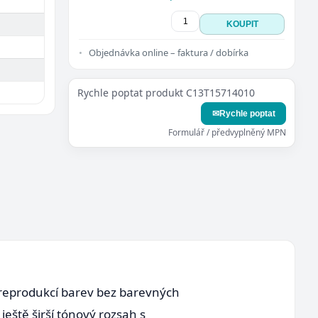
KOUPIT
Objednávka online – faktura / dobírka
Rychle poptat produkt C13T15714010
✉
Rychle poptat
Formulář / předvyplněný MPN
reprodukcí barev bez barevných
eště širší tónový rozsah s