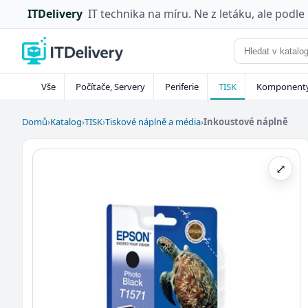
ITDelivery
IT technika na míru. Ne z letáku, ale podle
Vše
Počítače, Servery
Periferie
TISK
Komponent
Domů
›
Katalog
›
TISK
›
Tiskové náplně a média
›
Inkoustové náplně
⤢