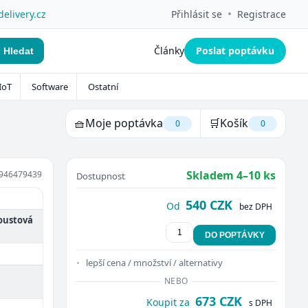
•
delivery.cz
Přihlásit se
Registrace
Články
Poslat poptávku
Hledat
IoT
Software
Ostatní
🧺
Moje poptávka
🛒
Košík
0
0
Skladem 4–10 ks
946479439
Dostupnost
540 CZK
Od
bez DPH
koustová
DO POPTÁVKY
lepší cena / množství / alternativy
NEBO
673 CZK
Koupit za
s DPH