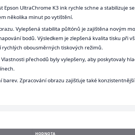
ust Epson UltraChrome K3 ink rychle schne a stabilizuje se,
m několika minut po vytištění.
razu. Vylepšená stabilita půltónů je zajištěna novým m
apování bodů. Výsledkem je zlepšená kvalita tisku při vš
žití rychlých obousměrných tiskových režimů.
 Vlastnosti přechodů byly vylepšeny, aby poskytovaly hla
tínech.
barev. Zpracování obrazu zajišťuje také konzistentnější 
HODNOTA