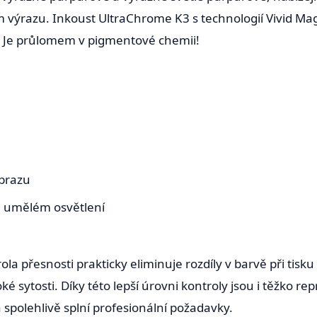
výrazu. Inkoust UltraChrome K3 s technologií Vivid Mag
k. Je průlomem v pigmentové chemii!
obrazu
i umělém osvětlení
la přesnosti prakticky eliminuje rozdíly v barvě při tisku 
ké sytosti. Díky této lepší úrovni kontroly jsou i těžko r
a spolehlivě splní profesionální požadavky.