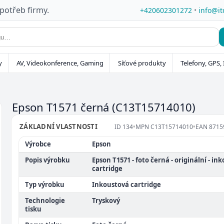
 potřeb firmy.
+420602301272
•
info@it
y
AV, Videokonference, Gaming
Síťové produkty
Telefony, GPS, 
Epson T1571 černá
(C13T15714010)
ZÁKLADNÍ VLASTNOSTI
ID
134
•
MPN
C13T15714010
•
EAN
8715
Výrobce
Epson
Popis výrobku
Epson T1571 - foto černá - originální - in
cartridge
Typ výrobku
Inkoustová cartridge
Technologie
Tryskový
tisku