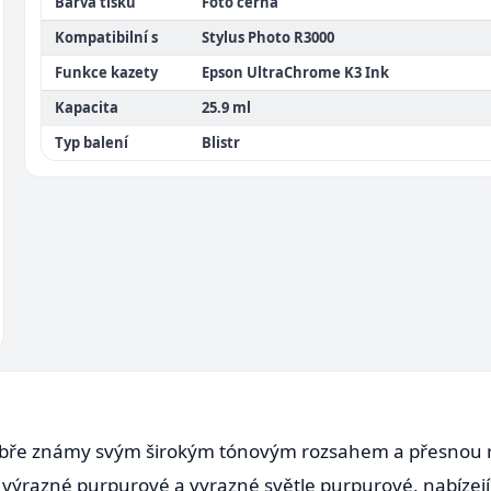
Barva tisku
Foto černá
Kompatibilní s
Stylus Photo R3000
Funkce kazety
Epson UltraChrome K3 Ink
Kapacita
25.9 ml
Typ balení
Blistr
obře známy svým širokým tónovým rozsahem a přesnou 
výrazné purpurové a vyrazné světle purpurové, nabízejí j