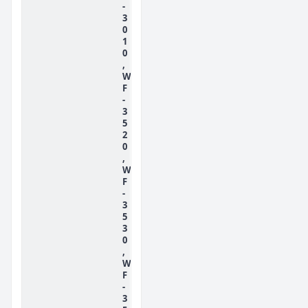
-
3
0
1
0
,
W
F
-
3
5
2
0
,
W
F
-
3
5
3
0
,
W
F
-
3