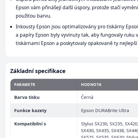
Epson vám přinášejí další úspory, protože stačí vyměn
použitou barvu.
Inkousty Epson jsou optimalizovány pro tiskárny Epso
a papíry Epson byly vyvinuty tak, aby fungovaly ruku v
tiskárnami Epson a poskytovaly opakovaně ty nejlepší 
Základní specifikace
PARAMETR
HODNOTA
Barva tisku
Černá
Funkce kazety
Epson DURABrite Ultra
Kompatibilní s
Stylus SX230, SX235, SX420
SX430, SX435, SX438, SX440
SX525, SX535, SX620; Stylus