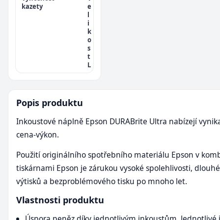
kazety
e
l
i
k
o
s
t
L
Popis produktu
Inkoustové náplně Epson DURABrite Ultra nabízejí vynik
cena-výkon.
Použití originálního spotřebního materiálu Epson v komb
tiskárnami Epson je zárukou vysoké spolehlivosti, dlouhé
výtisků a bezproblémového tisku po mnoho let.
Vlastnosti produktu
Úspora peněz díky jednotlivým inkoustům. Jednotlivé 