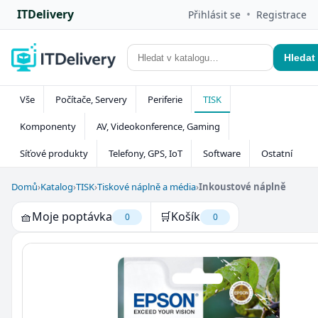
ITDelivery
•
Přihlásit se
Registrace
Hledat
Vše
Počítače, Servery
Periferie
TISK
Komponenty
AV, Videokonference, Gaming
Síťové produkty
Telefony, GPS, IoT
Software
Ostatní
Domů
›
Katalog
›
TISK
›
Tiskové náplně a média
›
Inkoustové náplně
🧺
Moje poptávka
🛒
Košík
0
0