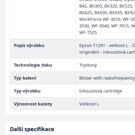
B42, BX305, BX320, BX525,
BX625, BX630, BX635, BX92
WorkForce WF-3010, WF-35
3530, WF-3540, WF-7015, W
WF-7525
Popis výrobku
Epson T1291 - velikost L - č
originální - inkoustová car
Technologie tisku
Tryskový
Typ balení
Blister with radiofrequenc
Typ výrobku
Inkoustová cartridge
Výnosnost kazety
Velikost L
Další specifikace