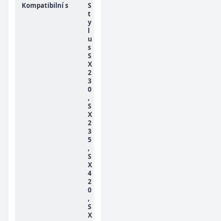
Kompatibilní s
S
t
y
l
u
s
S
X
2
3
0
,
S
X
2
3
5
,
S
X
4
2
0
,
S
X