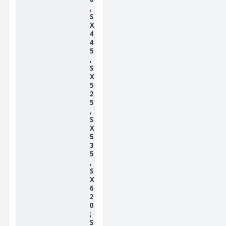
,
S
X
4
4
5
,
S
X
5
2
5
,
S
X
5
3
5
,
S
X
6
2
0
;
S