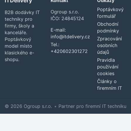
ITDelivery
Kontakt
Odkazy
Poptávkový
Ogroup s.r.o.
B2B dodávky IT
formulář
IČO: 24845124
techniky pro
Obchodní
firmy, školy a
E-mail:
podmínky
kanceláře.
info@itdelivery.cz
Zpracování
Poptávkový
Tel.:
osobních
model místo
+420602301272
údajů
klasického e-
shopu.
Pravidla
používání
cookies
Články o
firemním IT
© 2026 Ogroup s.r.o.
•
Partner pro firemní IT techniku