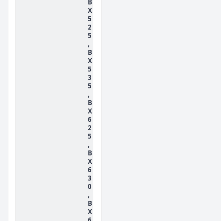
B
X
5
2
5
,
B
X
5
3
5
,
B
X
6
2
5
,
B
X
6
3
0
,
B
X
6