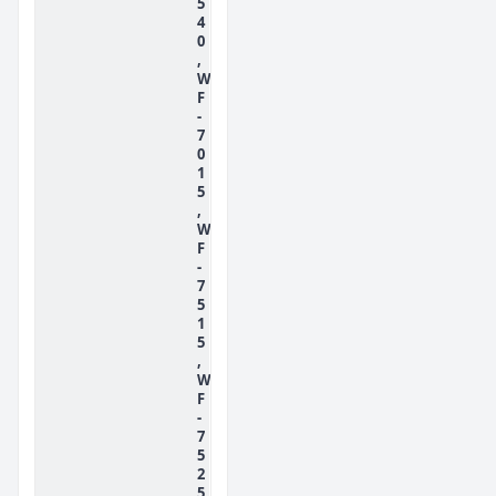
5
4
0
,
W
F
-
7
0
1
5
,
W
F
-
7
5
1
5
,
W
F
-
7
5
2
5