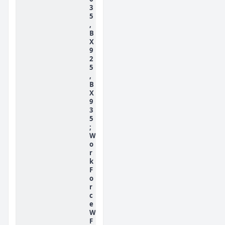
3
5
,
B
X
9
2
5
,
B
X
9
3
5
;
W
o
r
k
F
o
r
c
e
W
F