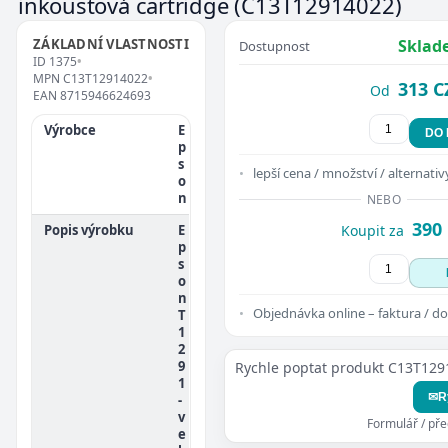
inkoustová cartridge
(C13T12914022)
ZÁKLADNÍ VLASTNOSTI
Sklad
Dostupnost
ID
1375
•
MPN
C13T12914022
•
313 C
Od
EAN
8715946624693
Výrobce
E
DO
p
s
lepší cena / množství / alternativ
o
n
NEBO
390
Popis výrobku
E
Koupit za
p
s
o
n
Objednávka online – faktura / do
T
1
2
9
Rychle poptat produkt C13T12
1
✉
R
-
v
Formulář / př
e