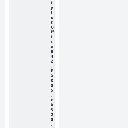
t
y
l
u
s
O
ff
i
c
e
B
4
2
,
B
X
3
0
5
,
B
X
3
2
0
,