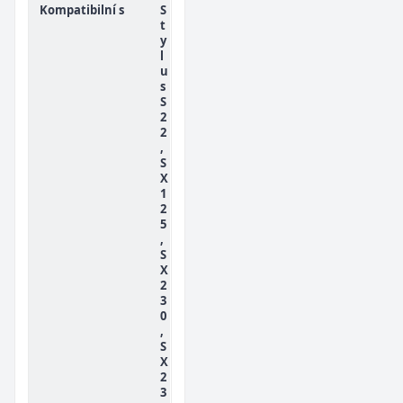
Kompatibilní s
S
t
y
l
u
s
S
2
2
,
S
X
1
2
5
,
S
X
2
3
0
,
S
X
2
3