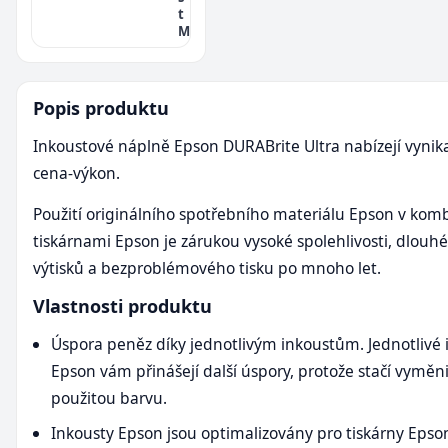
t
M
Popis produktu
Inkoustové náplně Epson DURABrite Ultra nabízejí vynik
cena-výkon.
Použití originálního spotřebního materiálu Epson v komb
tiskárnami Epson je zárukou vysoké spolehlivosti, dlouhé
výtisků a bezproblémového tisku po mnoho let.
Vlastnosti produktu
Úspora peněz díky jednotlivým inkoustům. Jednotlivé 
Epson vám přinášejí další úspory, protože stačí vyměn
použitou barvu.
Inkousty Epson jsou optimalizovány pro tiskárny Epso