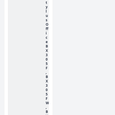
t
y
l
u
s
O
ff
i
c
e
B
X
3
0
5
F
,
B
X
3
0
5
F
W
,
B