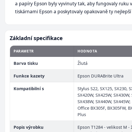
a papíry Epson byly vyvinuty tak, aby fungovaly ruku v
tiskárnami Epson a poskytovaly opakovaně ty nejlepší 
Základní specifikace
PARAMETR
HODNOTA
Barva tisku
Žlutá
Funkce kazety
Epson DURABrite Ultra
Kompatibilní s
Stylus S22, SX125, SX230, 
SX420W, SX425W, SX430W,
SX438W, SX440W, SX445W; 
Office BX305F, BX305FW, 
Plus
Popis výrobku
Epson T1284 - velikost M - ž