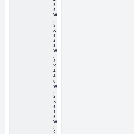
3
5
W
,
S
X
4
3
8
W
,
S
X
4
4
0
W
,
S
X
4
4
5
W
;
S