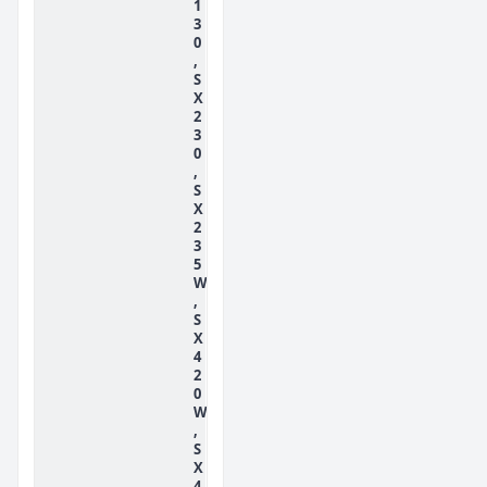
1
3
0
,
S
X
2
3
0
,
S
X
2
3
5
W
,
S
X
4
2
0
W
,
S
X
4