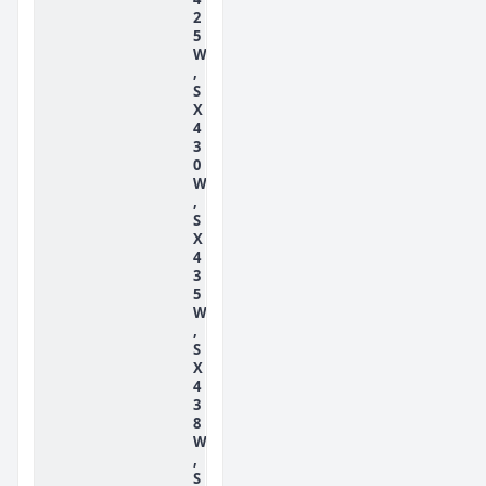
2
5
W
,
S
X
4
3
0
W
,
S
X
4
3
5
W
,
S
X
4
3
8
W
,
S