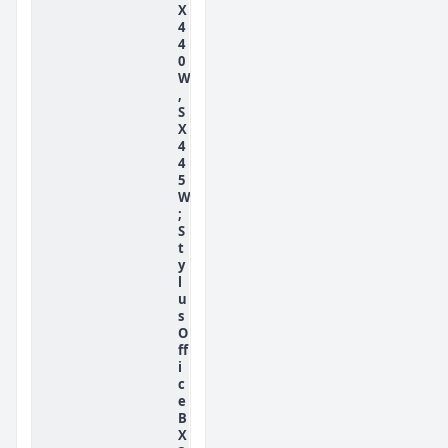
X
4
4
0
W
,
S
X
4
4
5
W
;
S
t
y
l
u
s
O
ff
i
c
e
B
X