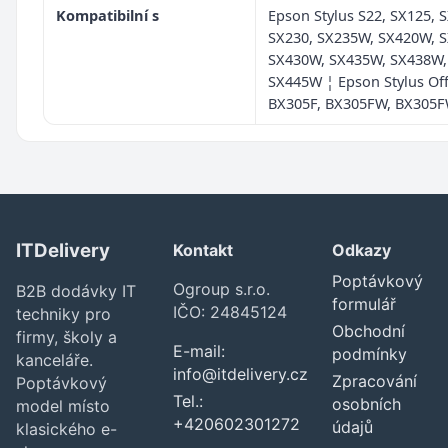
Kompatibilní s
Epson Stylus S22, SX125, 
SX230, SX235W, SX420W, 
SX430W, SX435W, SX438W,
SX445W ¦ Epson Stylus Off
BX305F, BX305FW, BX305F
ITDelivery
Kontakt
Odkazy
Poptávkový
Ogroup s.r.o.
B2B dodávky IT
formulář
IČO: 24845124
techniky pro
Obchodní
firmy, školy a
E-mail:
podmínky
kanceláře.
info@itdelivery.cz
Zpracování
Poptávkový
Tel.:
osobních
model místo
+420602301272
údajů
klasického e-