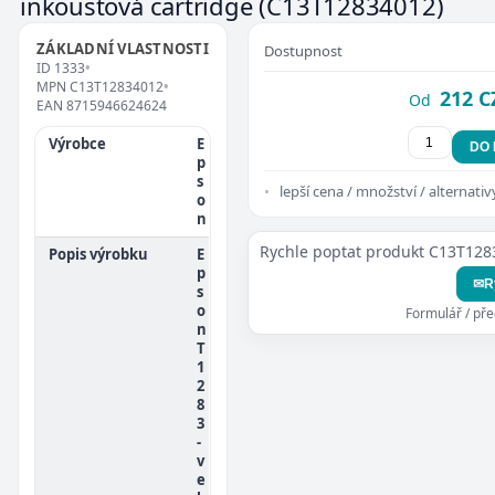
inkoustová cartridge
(C13T12834012)
ZÁKLADNÍ VLASTNOSTI
Dostupnost
ID
1333
•
MPN
C13T12834012
•
212 C
Od
EAN
8715946624624
Výrobce
E
DO
p
s
lepší cena / množství / alternativ
o
n
Rychle poptat produkt C13T12
Popis výrobku
E
p
✉
R
s
o
Formulář / př
n
T
1
2
8
3
-
v
e