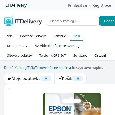
ITDelivery
•
Přihlásit se
Registrace
Hledat
Vše
Počítače, Servery
Periferie
TISK
Komponenty
AV, Videokonference, Gaming
Síťové produkty
Telefony, GPS, IoT
Software
Ostatní
Domů
›
Katalog
›
TISK
›
Tiskové náplně a média
›
Inkoustové náplně
🧺
Moje poptávka
🛒
Košík
0
0