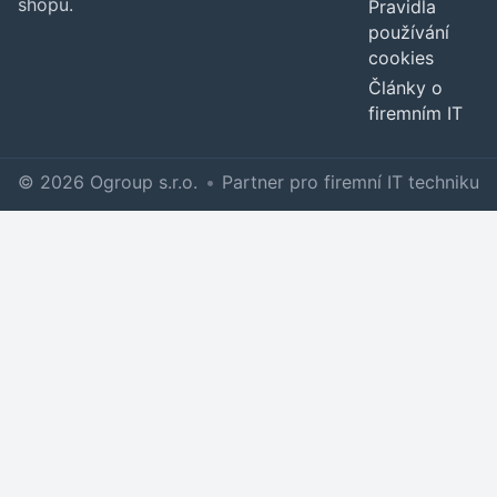
shopu.
Pravidla
používání
cookies
Články o
firemním IT
© 2026 Ogroup s.r.o.
•
Partner pro firemní IT techniku