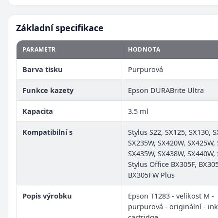
Základní specifikace
PARAMETR
HODNOTA
Barva tisku
Purpurová
Funkce kazety
Epson DURABrite Ultra
Kapacita
3.5 ml
Kompatibilní s
Stylus S22, SX125, SX130, S
SX235W, SX420W, SX425W,
SX435W, SX438W, SX440W,
Stylus Office BX305F, BX30
BX305FW Plus
Popis výrobku
Epson T1283 - velikost M -
purpurová - originální - in
cartridge