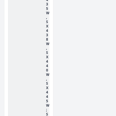
3
5
W
,
S
X
4
3
8
W
,
S
X
4
4
0
W
,
S
X
4
4
5
W
;
S