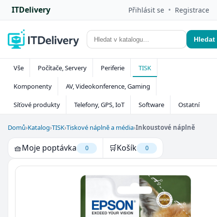
ITDelivery
•
Přihlásit se
Registrace
Hledat
Vše
Počítače, Servery
Periferie
TISK
Komponenty
AV, Videokonference, Gaming
Síťové produkty
Telefony, GPS, IoT
Software
Ostatní
Domů
›
Katalog
›
TISK
›
Tiskové náplně a média
›
Inkoustové náplně
🧺
Moje poptávka
🛒
Košík
0
0