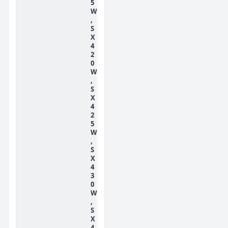
5
W
,
S
X
4
2
0
W
,
S
X
4
2
5
W
,
S
X
4
3
0
W
,
S
X
4