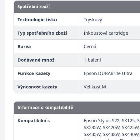
Spotřební zboží
Technologie tisku
Tryskový
Typ spotřebního zboží
Inkoustová cartridge
Barva
Černá
Dodávané množ.
1-balení
Funkce kazety
Epson DURABrite Ultra
Výnosnost kazety
Velikost M
Informace o kompatibilitě
Kompatibilní s
Epson Stylus S22, SX125, 
SX235W, SX420W, SX425W,
SX435W, SX438W, SX440W