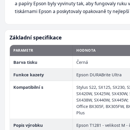
a papíry Epson byly vyvinuty tak, aby fungovaly ruku v
tiskárnami Epson a poskytovaly opakovaně ty nejlepší 
Základní specifikace
PARAMETR
HODNOTA
Barva tisku
Černá
Funkce kazety
Epson DURABrite Ultra
Kompatibilní s
Stylus S22, SX125, SX230, 
SX420W, SX425W, SX430W,
SX438W, SX440W, SX445W; 
Office BX305F, BX305FW, 
Plus
Popis výrobku
Epson T1281 - velikost M - 