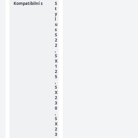
Kompatibilní s
S
t
y
l
u
s
S
2
2
,
S
X
1
2
5
,
S
X
2
3
0
,
S
X
2
3