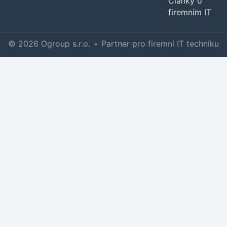
Články o
firemním IT
© 2026 Ogroup s.r.o.
•
Partner pro firemní IT techniku