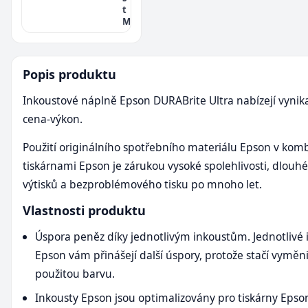
t
M
Popis produktu
Inkoustové náplně Epson DURABrite Ultra nabízejí vynik
cena-výkon.
Použití originálního spotřebního materiálu Epson v komb
tiskárnami Epson je zárukou vysoké spolehlivosti, dlouhé
výtisků a bezproblémového tisku po mnoho let.
Vlastnosti produktu
Úspora peněz díky jednotlivým inkoustům. Jednotlivé 
Epson vám přinášejí další úspory, protože stačí vyměn
použitou barvu.
Inkousty Epson jsou optimalizovány pro tiskárny Epso