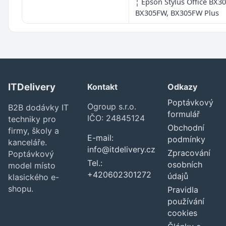
¦ Epson Stylus Office BX30
BX305FW, BX305FW Plus
ITDelivery
Kontakt
Odkazy
Poptávkový
Ogroup s.r.o.
B2B dodávky IT
formulář
IČO: 24845124
techniky pro
Obchodní
firmy, školy a
E-mail:
podmínky
kanceláře.
info@itdelivery.cz
Zpracování
Poptávkový
Tel.:
osobních
model místo
+420602301272
údajů
klasického e-
shopu.
Pravidla
používání
cookies