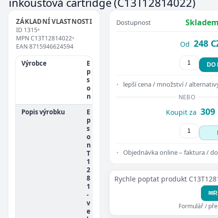
inkoustová cartridge
(C13T12814022)
ZÁKLADNÍ VLASTNOSTI
Skladem
Dostupnost
ID
1315
•
MPN
C13T12814022
•
248 C
Od
EAN
8715946624594
Výrobce
E
DO
p
s
lepší cena / množství / alternativ
o
n
NEBO
309
Popis výrobku
E
Koupit za
p
s
o
n
Objednávka online – faktura / do
T
1
2
8
Rychle poptat produkt C13T12
1
✉
R
-
v
Formulář / př
e