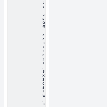
t
y
l
u
s
O
ff
i
c
e
B
X
3
0
5
F
,
B
X
3
0
5
F
W
,
B