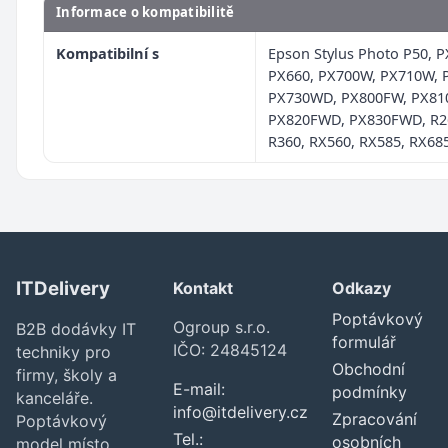
Informace o kompatibilitě
Kompatibilní s
Epson Stylus Photo P50, P
PX660, PX700W, PX710W,
PX730WD, PX800FW, PX81
PX820FWD, PX830FWD, R26
R360, RX560, RX585, RX68
ITDelivery
Kontakt
Odkazy
Poptávkový
Ogroup s.r.o.
B2B dodávky IT
formulář
IČO: 24845124
techniky pro
Obchodní
firmy, školy a
E-mail:
podmínky
kanceláře.
info@itdelivery.cz
Zpracování
Poptávkový
Tel.:
osobních
model místo