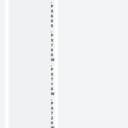
,
P
X
6
6
0
,
P
X
7
0
0
W
,
P
X
7
1
0
W
,
P
X
7
2
0
W