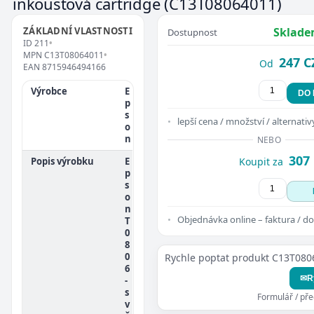
inkoustová cartridge
(C13T08064011)
ZÁKLADNÍ VLASTNOSTI
Sklade
Dostupnost
ID
211
•
MPN
C13T08064011
•
247 C
Od
EAN
8715946494166
Výrobce
E
DO
p
s
lepší cena / množství / alternativ
o
n
NEBO
307
Popis výrobku
E
Koupit za
p
s
o
n
Objednávka online – faktura / do
T
0
8
0
Rychle poptat produkt C13T08
6
✉
R
-
s
Formulář / př
v