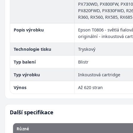
PX730WD, PX800FW, PX810
PX820FWD, PX830FWD, R26
R360, RX560, RX585, RX685
Popis výrobku
Epson T0806 - světlá fialová
originální - inkoustová car
Technologie tisku
Tryskový
Typ balení
Blistr
Typ výrobku
Inkoustová cartridge
Výnos
Až 620 stran
Další specifikace
Různé