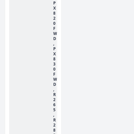
P
X
8
2
0
F
W
D
,
P
X
8
3
0
F
W
D
,
R
2
6
5
,
R
2
8