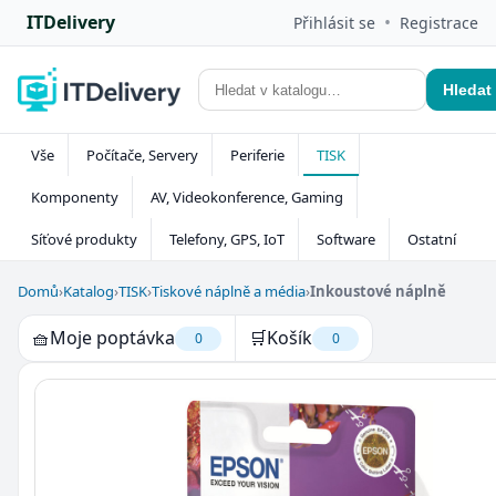
ITDelivery
•
Přihlásit se
Registrace
Hledat
Vše
Počítače, Servery
Periferie
TISK
Komponenty
AV, Videokonference, Gaming
Síťové produkty
Telefony, GPS, IoT
Software
Ostatní
Domů
›
Katalog
›
TISK
›
Tiskové náplně a média
›
Inkoustové náplně
🧺
Moje poptávka
🛒
Košík
0
0