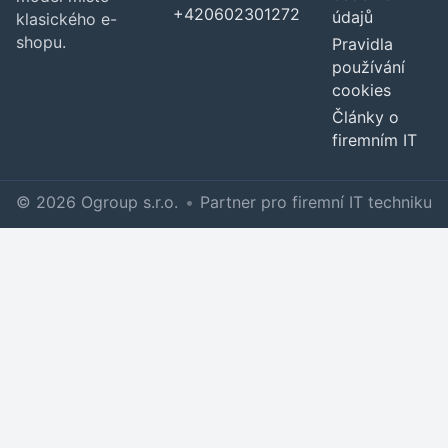
+420602301272
údajů
klasického e-
shopu.
Pravidla
používání
cookies
Články o
firemním IT
© 2026 Ogroup s.r.o.
•
Partner pro firemní IT techniku