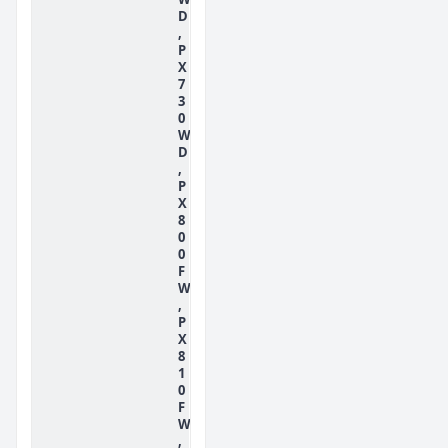
D
,
P
X
7
3
0
W
D
,
P
X
8
0
0
F
W
,
P
X
8
1
0
F
W
,