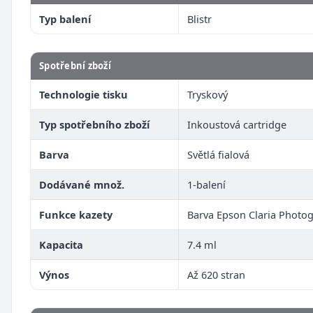
Typ balení
Blistr
Spotřební zboží
Technologie tisku
Tryskový
Typ spotřebního zboží
Inkoustová cartridge
Barva
Světlá fialová
Dodávané množ.
1-balení
Funkce kazety
Barva Epson Claria Photo
Kapacita
7.4 ml
Výnos
Až 620 stran