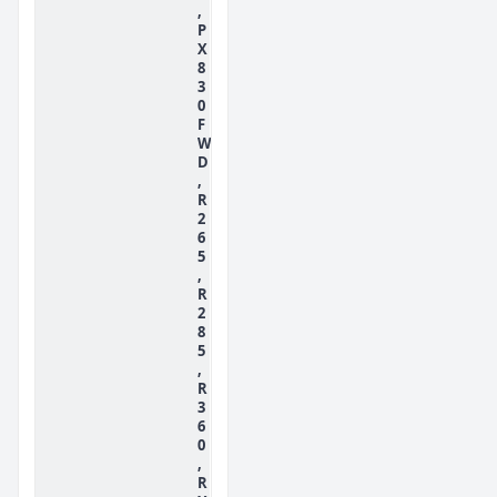
,
P
X
8
3
0
F
W
D
,
R
2
6
5
,
R
2
8
5
,
R
3
6
0
,
R