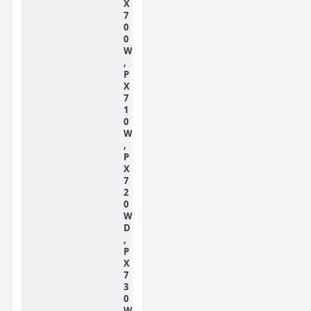
X
7
0
0
W
,
P
X
7
1
0
W
,
P
X
7
2
0
W
D
,
P
X
7
3
0
W