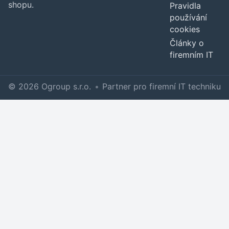
shopu.
Pravidla
používání
cookies
Články o
firemním IT
© 2026 Ogroup s.r.o.
•
Partner pro firemní IT techniku