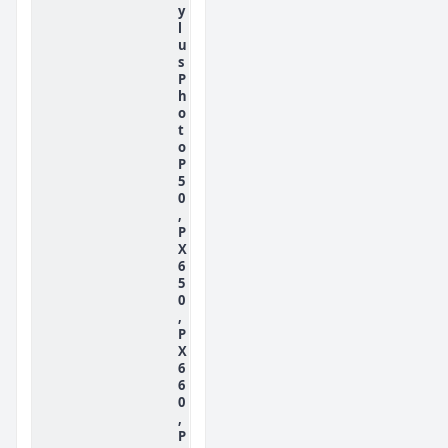
y
l
u
s
P
h
o
t
o
P
5
0
,
P
X
6
5
0
,
P
X
6
6
0
,
P