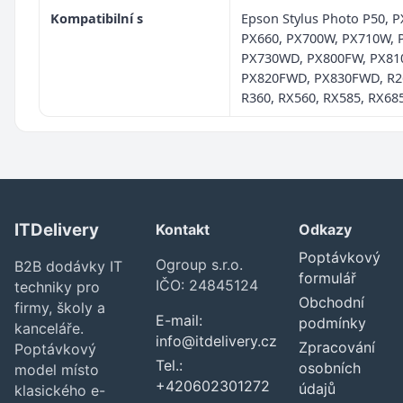
Kompatibilní s
Epson Stylus Photo P50, P
PX660, PX700W, PX710W,
PX730WD, PX800FW, PX81
PX820FWD, PX830FWD, R26
R360, RX560, RX585, RX68
ITDelivery
Kontakt
Odkazy
Poptávkový
Ogroup s.r.o.
B2B dodávky IT
formulář
IČO: 24845124
techniky pro
Obchodní
firmy, školy a
E-mail:
podmínky
kanceláře.
info@itdelivery.cz
Zpracování
Poptávkový
Tel.:
osobních
model místo
+420602301272
údajů
klasického e-