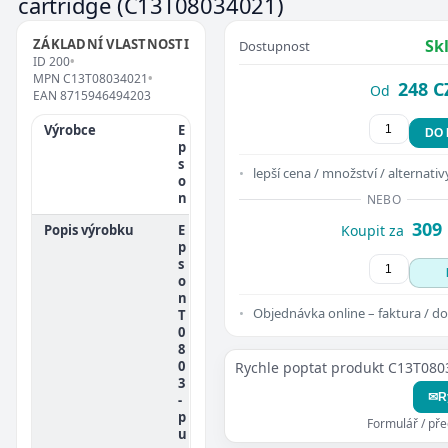
cartridge
(C13T08034021)
ZÁKLADNÍ VLASTNOSTI
Sk
Dostupnost
ID
200
•
MPN
C13T08034021
•
248 C
Od
EAN
8715946494203
Výrobce
E
DO
p
s
lepší cena / množství / alternativ
o
n
NEBO
309
Popis výrobku
E
Koupit za
p
s
o
n
Objednávka online – faktura / do
T
0
8
0
Rychle poptat produkt C13T08
3
✉
R
-
p
Formulář / př
u