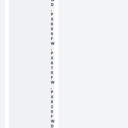
D
,
P
X
8
0
0
F
W
,
P
X
8
1
0
F
W
,
P
X
8
2
0
F
W
D