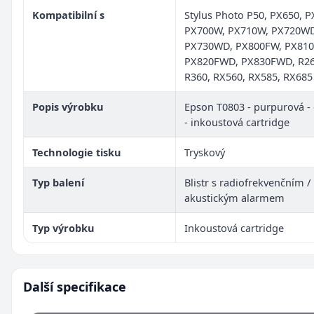
Kompatibilní s
Stylus Photo P50, PX650, P
PX700W, PX710W, PX720WD
PX730WD, PX800FW, PX810
PX820FWD, PX830FWD, R26
R360, RX560, RX585, RX685
Popis výrobku
Epson T0803 - purpurová - 
- inkoustová cartridge
Technologie tisku
Tryskový
Typ balení
Blistr s radiofrekvenčním /
akustickým alarmem
Typ výrobku
Inkoustová cartridge
Další specifikace