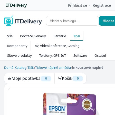
ITDelivery
•
Přihlásit se
Registrace
Hledat
Vše
Počítače, Servery
Periferie
TISK
Komponenty
AV, Videokonference, Gaming
Síťové produkty
Telefony, GPS, IoT
Software
Ostatní
Domů
›
Katalog
›
TISK
›
Tiskové náplně a média
›
Inkoustové náplně
🧺
Moje poptávka
🛒
Košík
0
0