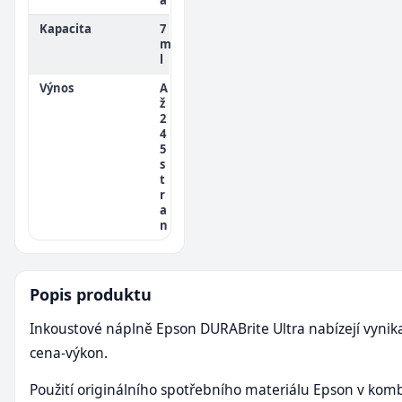
Kapacita
7
m
l
Výnos
A
ž
2
4
5
s
t
r
a
n
Popis produktu
Inkoustové náplně Epson DURABrite Ultra nabízejí vynik
cena-výkon.
Použití originálního spotřebního materiálu Epson v komb