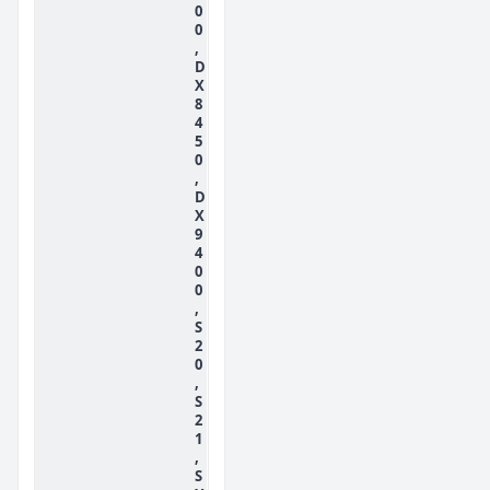
0
0
,
D
X
8
4
5
0
,
D
X
9
4
0
0
,
S
2
0
,
S
2
1
,
S