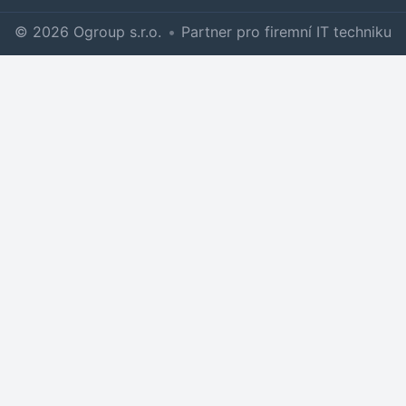
© 2026 Ogroup s.r.o.
•
Partner pro firemní IT techniku