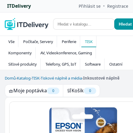
ITDelivery
•
Přihlásit se
Registrace
Hledat
Vše
Počítače, Servery
Periferie
TISK
Komponenty
AV, Videokonference, Gaming
Síťové produkty
Telefony, GPS, IoT
Software
Ostatní
Domů
›
Katalog
›
TISK
›
Tiskové náplně a média
›
Inkoustové náplně
🧺
Moje poptávka
🛒
Košík
0
0