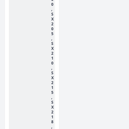
0
,
S
X
2
0
5
,
S
X
2
1
0
,
S
X
2
1
5
,
S
X
2
1
8
,