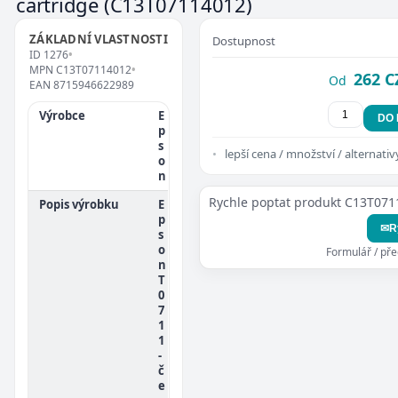
cartridge
(C13T07114012)
ZÁKLADNÍ VLASTNOSTI
Dostupnost
ID
1276
•
MPN
C13T07114012
•
262 C
Od
EAN
8715946622989
Výrobce
E
DO
p
s
lepší cena / množství / alternativ
o
n
Rychle poptat produkt C13T07
Popis výrobku
E
p
✉
R
s
o
Formulář / př
n
T
0
7
1
1
-
č
e