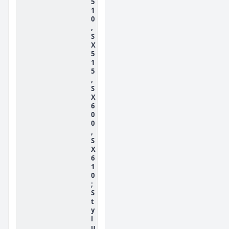
5
1
0
,
S
X
5
1
5
,
S
X
6
0
0
,
S
X
6
1
0
;
S
t
y
l
u