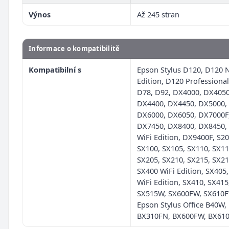
Výnos
Až 245 stran
Informace o kompatibilitě
Kompatibilní s
Epson Stylus D120, D120 
Edition, D120 Professional
D78, D92, DX4000, DX4050
DX4400, DX4450, DX5000,
DX6000, DX6050, DX7000F
DX7450, DX8400, DX8450,
WiFi Edition, DX9400F, S20
SX100, SX105, SX110, SX11
SX205, SX210, SX215, SX21
SX400 WiFi Edition, SX405
WiFi Edition, SX410, SX41
SX515W, SX600FW, SX610
Epson Stylus Office B40W,
BX310FN, BX600FW, BX61