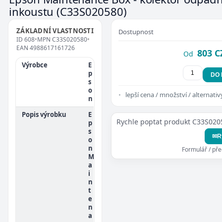
inkoustu
(C33S020580)
ZÁKLADNÍ VLASTNOSTI
Dostupnost
ID
608
•
MPN
C33S020580
•
EAN
4988617161726
803 C
Od
Výrobce
E
p
DO
s
o
lepší cena / množství / alternativ
n
Popis výrobku
E
Rychle poptat produkt C33S020
p
s
✉
R
o
n
Formulář / př
M
a
i
n
t
e
n
a