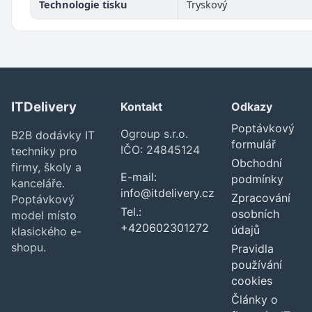
Technologie tisku
Tryskový
ITDelivery
Kontakt
Odkazy
Poptávkový
Ogroup s.r.o.
B2B dodávky IT
formulář
IČO: 24845124
techniky pro
Obchodní
firmy, školy a
E-mail:
podmínky
kanceláře.
info@itdelivery.cz
Zpracování
Poptávkový
Tel.:
osobních
model místo
+420602301272
údajů
klasického e-
shopu.
Pravidla
používání
cookies
Články o