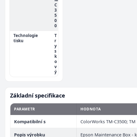
C
3
5
0
0
Technologie
T
tisku
r
y
s
k
o
v
ý
Základní specifikace
PARAMETR
HODNOTA
Kompatibilní s
ColorWorks TM-C3500; TM
Popis výrobku
Epson Maintenance Box - k