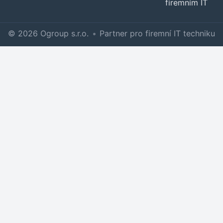
firemním IT
© 2026 Ogroup s.r.o.
•
Partner pro firemní IT techniku