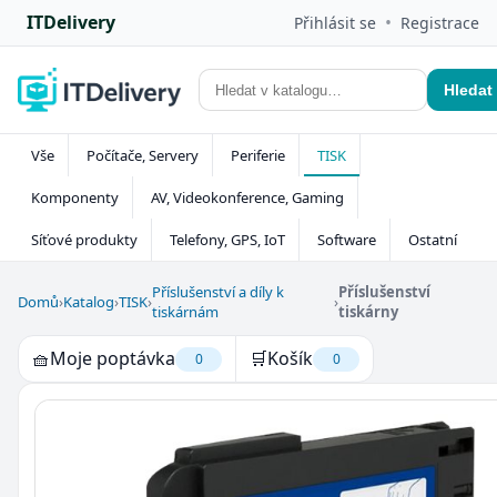
ITDelivery
•
Přihlásit se
Registrace
Hledat
Vše
Počítače, Servery
Periferie
TISK
Komponenty
AV, Videokonference, Gaming
Síťové produkty
Telefony, GPS, IoT
Software
Ostatní
Příslušenství a díly k
Příslušenství
Domů
›
Katalog
›
TISK
›
›
tiskárnám
tiskárny
🧺
Moje poptávka
🛒
Košík
0
0