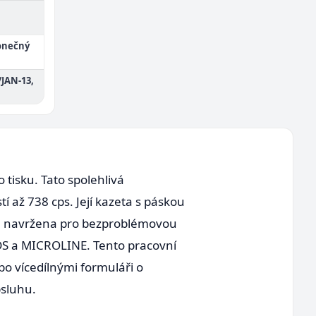
konečný
/JAN-13,
tisku. Tato spolehlivá
í až 738 cps. Její kazeta s páskou
 je navržena pro bezproblémovou
PDS a MICROLINE. Tento pracovní
o vícedílnými formuláři o
bsluhu.