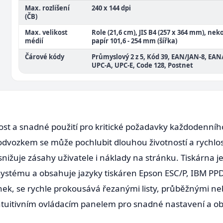
Max. rozlišení
240 x 144 dpi
(ČB)
Max. velikost
Role (21,6 cm), JIS B4 (257 x 364 mm), ne
médií
papír 101,6 - 254 mm (šířka)
Čárové kódy
Průmyslový 2 z 5, Kód 39, EAN/JAN-8, EAN
UPC-A, UPC-E, Code 128, Postnet
st a snadné použití pro kritické požadavky každodenního 
odvozkem se může pochlubit dlouhou životností a rychlost
 snižuje zásahy uživatele i náklady na stránku. Tiskárna
i systému a obsahuje jazyky tiskáren Epson ESC/P, IBM P
ek, se rychle prokousává řezanými listy, průběžnými neb
 intuitivním ovládacím panelem pro snadné nastavení a o