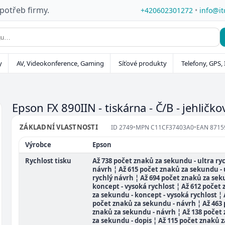
 potřeb firmy.
+420602301272
•
info@it
y
AV, Videokonference, Gaming
Síťové produkty
Telefony, GPS, 
Epson FX 890IIN - tiskárna - Č/B - jehličk
ZÁKLADNÍ VLASTNOSTI
ID
2749
•
MPN
C11CF37403A0
•
EAN
8715
Výrobce
Epson
Rychlost tisku
Až 738 počet znaků za sekundu - ultra ry
návrh ¦ Až 615 počet znaků za sekundu - 
rychlý návrh ¦ Až 694 počet znaků za sek
koncept - vysoká rychlost ¦ Až 612 počet
za sekundu - koncept - vysoká rychlost ¦ 
počet znaků za sekundu - návrh ¦ Až 463
znaků za sekundu - návrh ¦ Až 138 počet
za sekundu - dopis ¦ Až 115 počet znaků z