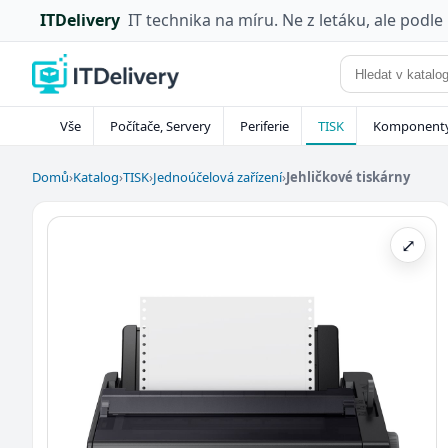
ITDelivery
IT technika na míru. Ne z letáku, ale podle
Vše
Počítače, Servery
Periferie
TISK
Komponent
Domů
›
Katalog
›
TISK
›
Jednoúčelová zařízení
›
Jehličkové tiskárny
⤢