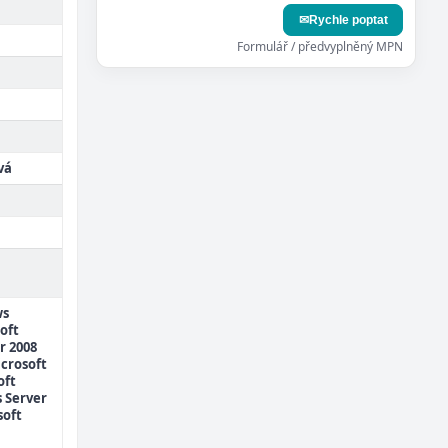
✉
Rychle poptat
Formulář / předvyplněný MPN
vá
ws
oft
r 2008
icrosoft
oft
 Server
soft