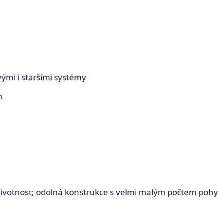
ými i staršími systémy
m
životnost; odolná konstrukce s velmi malým počtem pohyb
.