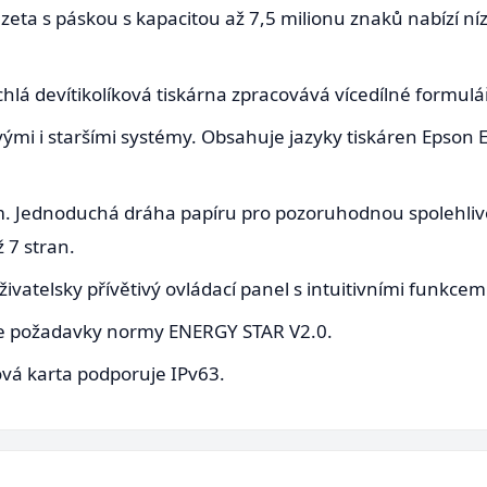
azeta s páskou s kapacitou až 7,5 milionu znaků nabízí ní
hlá devítikolíková tiskárna zpracovává vícedílné formulář
ými i staršími systémy. Obsahuje jazyky tiskáren Epson
. Jednoduchá dráha papíru pro pozoruhodnou spolehlivos
 7 stran.
vatelsky přívětivý ovládací panel s intuitivními funkcem
je požadavky normy ENERGY STAR V2.0.
ová karta podporuje IPv63.