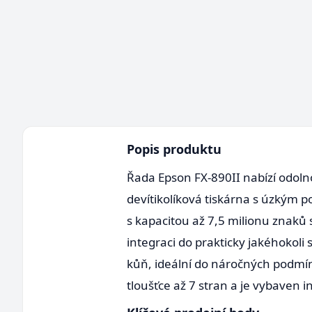
Popis produktu
Řada Epson FX-890II nabízí odolno
devítikolíková tiskárna s úzkým p
s kapacitou až 7,5 milionu znaků
integraci do prakticky jakéhokol
kůň, ideální do náročných podmín
tloušťce až 7 stran a je vybaven