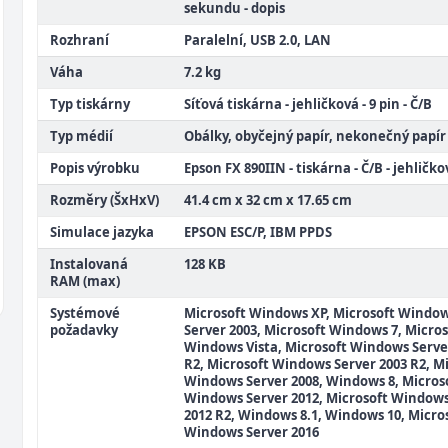
sekundu - dopis
Rozhraní
Paralelní, USB 2.0, LAN
Váha
7.2 kg
Typ tiskárny
Síťová tiskárna - jehličková - 9 pin - Č/B
Typ médií
Obálky, obyčejný papír, nekonečný papír
Popis výrobku
Epson FX 890IIN - tiskárna - Č/B - jehličko
Rozměry (ŠxHxV)
41.4 cm x 32 cm x 17.65 cm
Simulace jazyka
EPSON ESC/P, IBM PPDS
Instalovaná
128 KB
RAM (max)
Systémové
Microsoft Windows XP, Microsoft Windo
požadavky
Server 2003, Microsoft Windows 7, Micros
Windows Vista, Microsoft Windows Serve
R2, Microsoft Windows Server 2003 R2, M
Windows Server 2008, Windows 8, Micros
Windows Server 2012, Microsoft Windows
2012 R2, Windows 8.1, Windows 10, Micro
Windows Server 2016