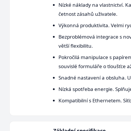
Nízké náklady na vlastnictví. K
četnost zásahů uživatele.
Výkonná produktivita. Velmi ryc
Bezproblémová integrace s nov
větší flexibilitu.
Pokročilá manipulace s papírem
souvislé formuláře o tloušťce až
Snadné nastavení a obsluha. Uži
Nízká spotřeba energie. Splňu
Kompatibilní s Ethernetem. Síť
Základní specifikace