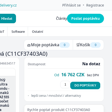
•
delivery.cz
Přihlásit se
Registrace
Články
Poslat poptávku
Hledat
IoT
Software
Ostatní
🧺
Moje poptávka
🛒
Košík
0
0
ová
(C11CF37403A0)
Na dotaz
946634517
Dostupnost
16 762 CZK
Od
bez DPH
chlý
ultra
DO POPTÁVKY
undu -
 znaků
lepší cena / množství / alternativy
Až 555
 počet
 znaků
Rychle poptat produkt C11CF37403A0
a