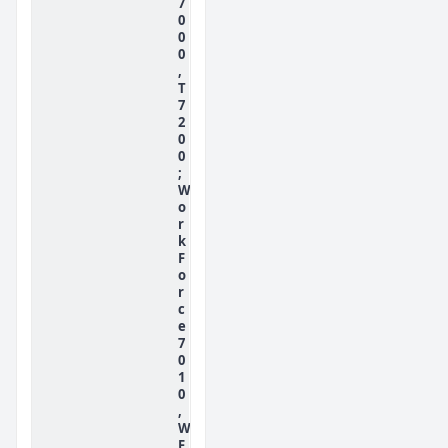
7
0
0
0
,
T
7
2
0
0
;
W
o
r
k
F
o
r
c
e
7
0
1
0
,
W
F