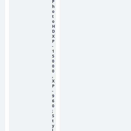
P
h
o
t
o
H
D
X
P
-
1
5
0
0
0
,
X
P
-
9
6
0
;
S
t
y
l