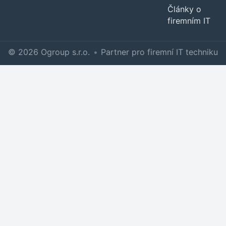
Články o
firemním IT
© 2026 Ogroup s.r.o.
•
Partner pro firemní IT techniku