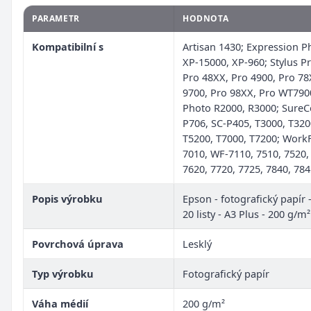
PARAMETR
HODNOTA
Kompatibilní s
Artisan 1430; Expression 
XP-15000, XP-960; Stylus P
Pro 48XX, Pro 4900, Pro 78
9700, Pro 98XX, Pro WT7900
Photo R2000, R3000; SureC
P706, SC-P405, T3000, T320
T5200, T7000, T7200; Work
7010, WF-7110, 7510, 7520,
7620, 7720, 7725, 7840, 78
Popis výrobku
Epson - fotografický papír -
20 listy - A3 Plus - 200 g/m²
Povrchová úprava
Lesklý
Typ výrobku
Fotografický papír
Váha médií
200 g/m²