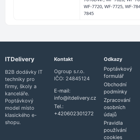
WF-7720, WF-7725, WF-784
7845
ITDelivery
Kontakt
Odkazy
Poptávkový
Ogroup s.r.o.
B2B dodávky IT
formulář
IČO: 24845124
techniky pro
Obchodní
firmy, školy a
E-mail:
podmínky
kanceláře.
info@itdelivery.cz
Zpracování
Poptávkový
Tel.:
osobních
model místo
+420602301272
údajů
klasického e-
shopu.
Pravidla
používání
cookies