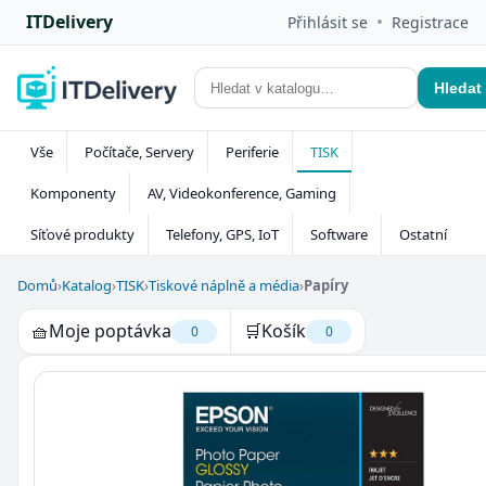
ITDelivery
•
Přihlásit se
Registrace
Hledat
Vše
Počítače, Servery
Periferie
TISK
Komponenty
AV, Videokonference, Gaming
Síťové produkty
Telefony, GPS, IoT
Software
Ostatní
Domů
›
Katalog
›
TISK
›
Tiskové náplně a média
›
Papíry
🧺
Moje poptávka
🛒
Košík
0
0