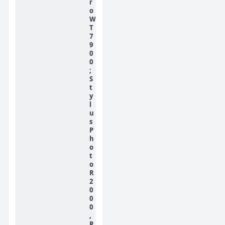
r
o
W
T
7
9
0
0
;
S
t
y
l
u
s
P
h
o
t
o
R
2
0
0
0
,
R