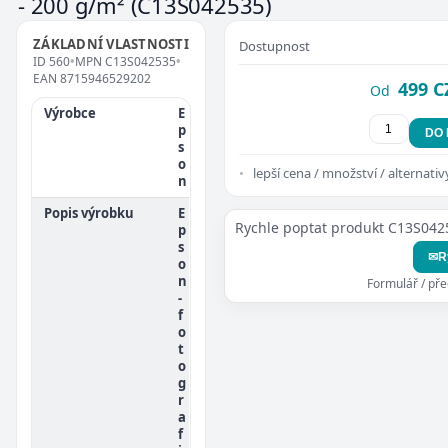
- 200 g/m²
(C13S042535)
ZÁKLADNÍ VLASTNOSTI
Dostupnost
ID
560
•
MPN
C13S042535
•
EAN
8715946529202
499 C
Od
Výrobce
E
p
DO
s
o
lepší cena / množství / alternativ
n
Popis výrobku
E
Rychle poptat produkt C13S042
p
s
✉
R
o
n
Formulář / př
-
f
o
t
o
g
r
a
f