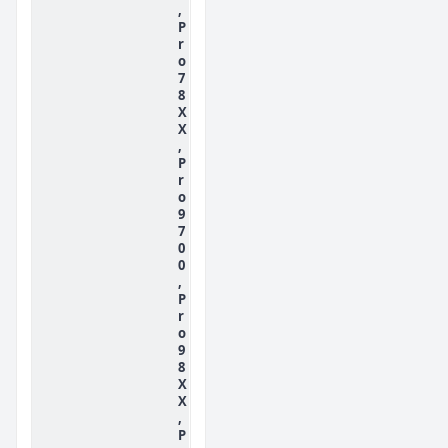
,
P
r
o
7
8
X
X
,
P
r
o
9
7
0
0
,
P
r
o
9
8
X
X
,
P