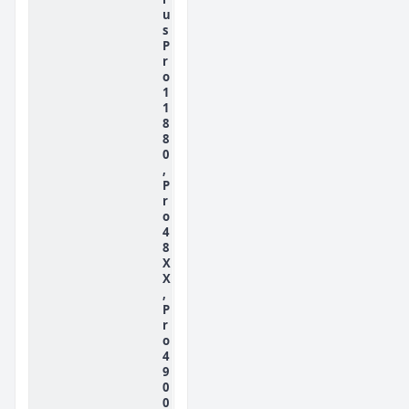
u
s
P
r
o
1
1
8
8
0
,
P
r
o
4
8
X
X
,
P
r
o
4
9
0
0