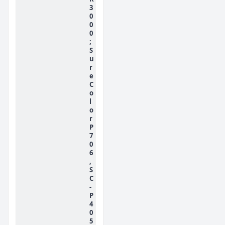
3
0
0
0
;
S
u
r
e
C
o
l
o
r
P
7
0
6
,
S
C
-
P
4
0
5