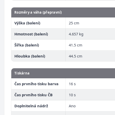
Rozměry a váha (přepravní)
Výška (balení)
25 cm
Hmotnost (balení)
4.657 kg
Šířka (balení)
41.5 cm
Hloubka (balení)
44.5 cm
Tiskárna
Čas prvního tisku barva
16 s
Čas prvního tisku ČB
10 s
Doplnitelná nádrž
Ano