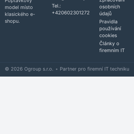
Poptávkový
Tel.:
osobních
model místo
+420602301272
údajů
klasického e-
shopu.
Pravidla
používání
cookies
Články o
firemním IT
© 2026 Ogroup s.r.o.
•
Partner pro firemní IT techniku