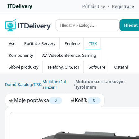
ITDelivery
•
Přihlásit se
Registrace
Hledat
Vše
Počítače, Servery
Periferie
TISK
Komponenty
AV, Videokonference, Gaming
Síťové produkty
Telefony, GPS, IoT
Software
Ostatní
Multifunkční
Multifunkce s tankovým
Domů
›
Katalog
›
TISK
›
›
zařízení
systémem
🧺
Moje poptávka
🛒
Košík
0
0