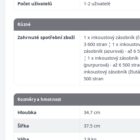
Počet uživatelů
1-2 uživatelé
Různé
Zahrnuté spotřební zboží
1 x inkoustový zásobník (č
3 600 stran ¦ 1 x inkousto
zásobník (azurová) - až 6 
¦ 1 x inkoustový zásobník
(purpurová) - až 6 500 stra
inkoustový zásobník (žlutá)
500 stran
Rozměry a hmotnost
Hloubka
34.7 cm
Šířka
37.5 cm
Váha
2.9 kg