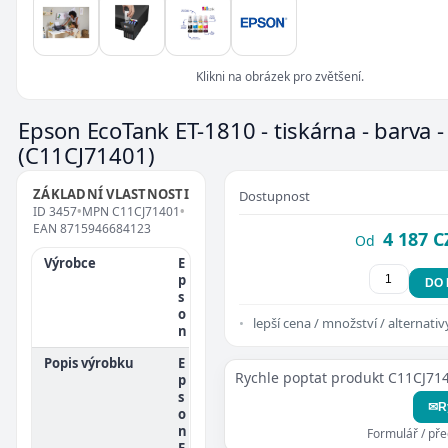
Klikni na obrázek pro zvětšení.
Epson EcoTank ET-1810 - tiskárna - barva -
(C11CJ71401)
ZÁKLADNÍ VLASTNOSTI
Dostupnost
ID
3457
•
MPN
C11CJ71401
•
EAN
8715946684123
4 187 C
Od
Výrobce
E
p
DO
s
o
lepší cena / množství / alternativ
n
Popis výrobku
E
Rychle poptat produkt C11CJ71
p
s
✉
R
o
n
Formulář / př
E