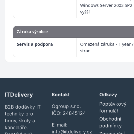
Windows Server 2003 SP2
vyšší
Záruka výrobce
Servis a podpora
Omezená záruka - 1 year /
stran
ITDelivery
Kontakt
Odkazy
Poptávkový
Ogroup s.r.o.
B2B dodávky IT
formulář
IČO: 24845124
techniky pro
Obchodní
firmy, školy a
E-mail:
podmínky
kanceláře.
info@itdelivery.cz
Zpracování