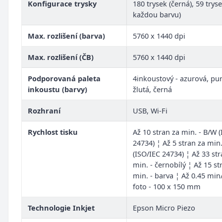
Konfigurace trysky
180 trysek (černá), 59 trys
každou barvu)
Max. rozlišení (barva)
5760 x 1440 dpi
Max. rozlišení (ČB)
5760 x 1440 dpi
Podporovaná paleta
4inkoustový - azurová, pu
inkoustu (barvy)
žlutá, černá
Rozhraní
USB, Wi-Fi
Rychlost tisku
Až 10 stran za min. - B/W 
24734) ¦ Až 5 stran za min.
(ISO/IEC 24734) ¦ Až 33 str
min. - černobílý ¦ Až 15 st
min. - barva ¦ Až 0.45 min
foto - 100 x 150 mm
Technologie Inkjet
Epson Micro Piezo