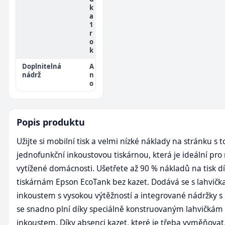
k
a
1
r
o
k
Doplnitelná
A
nádrž
n
o
Popis produktu
Užijte si mobilní tisk a velmi nízké náklady na stránku s 
jednofunkční inkoustovou tiskárnou, která je ideální pr
vytížené domácnosti. Ušetřete až 90 % nákladů na tisk d
tiskárnám Epson EcoTank bez kazet. Dodává se s lahvičk
inkoustem s vysokou výtěžností a integrované nádržky 
se snadno plní díky speciálně konstruovaným lahvičkám 
inkoustem. Díky absenci kazet, které je třeba vyměňovat