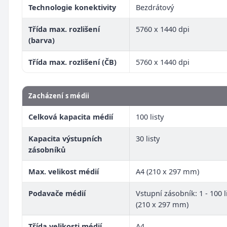
Technologie konektivity
Bezdrátový
Třída max. rozlišení
5760 x 1440 dpi
(barva)
Třída max. rozlišení (ČB)
5760 x 1440 dpi
Zacházení s médii
Celková kapacita médií
100 listy
Kapacita výstupních
30 listy
zásobníků
Max. velikost médií
A4 (210 x 297 mm)
Podavače médií
Vstupní zásobník: 1 - 100 li
(210 x 297 mm)
Třída velikosti médií
A4