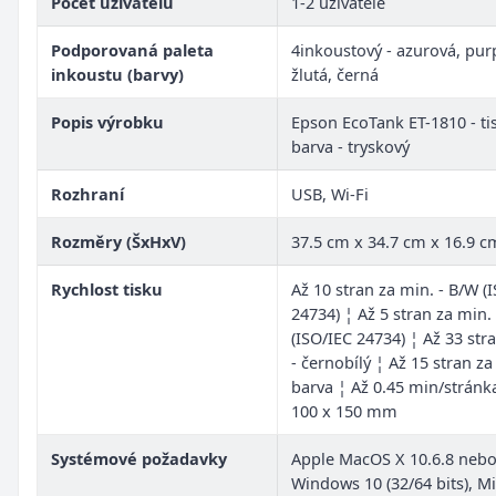
Počet uživatelů
1-2 uživatelé
Podporovaná paleta
4inkoustový - azurová, pur
inkoustu (barvy)
žlutá, černá
Popis výrobku
Epson EcoTank ET-1810 - ti
barva - tryskový
Rozhraní
USB, Wi-Fi
Rozměry (ŠxHxV)
37.5 cm x 34.7 cm x 16.9 c
Rychlost tisku
Až 10 stran za min. - B/W (
24734) ¦ Až 5 stran za min. 
(ISO/IEC 24734) ¦ Až 33 str
- černobílý ¦ Až 15 stran za
barva ¦ Až 0.45 min/stránka
100 x 150 mm
Systémové požadavky
Apple MacOS X 10.6.8 nebo 
Windows 10 (32/64 bits), M