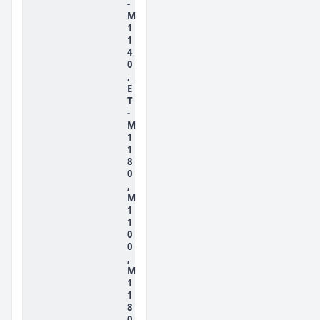
-
M
1
1
4
0
,
E
T
-
M
1
1
8
0
,
M
1
1
0
0
,
M
1
1
8
0