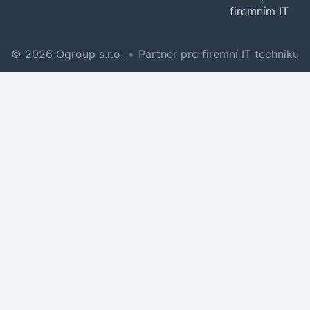
firemním IT
© 2026 Ogroup s.r.o.
•
Partner pro firemní IT techniku