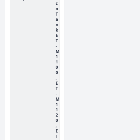
c
o
T
a
n
k
E
T
-
M
1
1
0
0
,
E
T
-
M
1
1
2
0
,
E
T