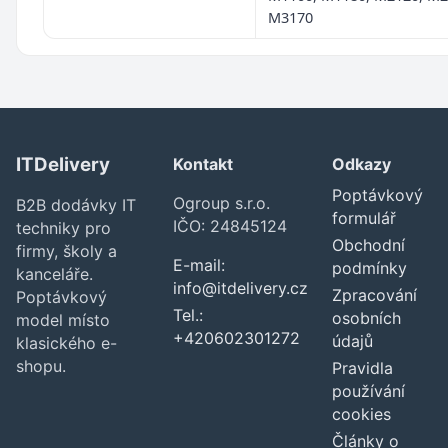
M3170
ITDelivery
Kontakt
Odkazy
Poptávkový
Ogroup s.r.o.
B2B dodávky IT
formulář
IČO: 24845124
techniky pro
Obchodní
firmy, školy a
E-mail:
podmínky
kanceláře.
info@itdelivery.cz
Zpracování
Poptávkový
Tel.:
osobních
model místo
+420602301272
údajů
klasického e-
shopu.
Pravidla
používání
cookies
Články o