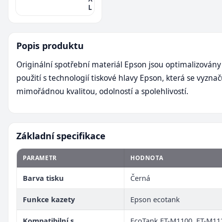
L
Popis produktu
Originální spotřební materiál Epson jsou optimalizovány
použití s technologií tiskové hlavy Epson, která se vyznač
mimořádnou kvalitou, odolností a spolehlivostí.
Základní specifikace
PARAMETR
HODNOTA
Barva tisku
Černá
Funkce kazety
Epson ecotank
Kompatibilní s
EcoTank ET-M1100, ET-M112