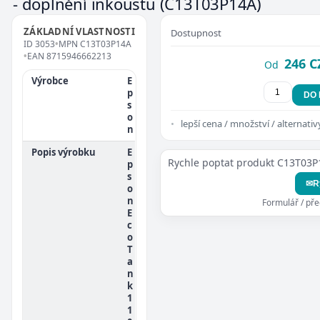
- doplnění inkoustu
(C13T03P14A)
ZÁKLADNÍ VLASTNOSTI
Dostupnost
ID
3053
•
MPN
C13T03P14A
•
EAN
8715946662213
246 C
Od
Výrobce
E
p
DO
s
o
lepší cena / množství / alternativ
n
Popis výrobku
E
Rychle poptat produkt C13T03P
p
s
✉
R
o
n
Formulář / př
E
c
o
T
a
n
k
1
1