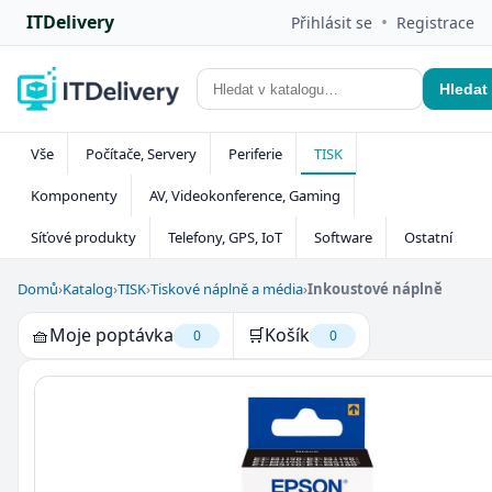
ITDelivery
•
Přihlásit se
Registrace
Hledat
Vše
Počítače, Servery
Periferie
TISK
Komponenty
AV, Videokonference, Gaming
Síťové produkty
Telefony, GPS, IoT
Software
Ostatní
Domů
›
Katalog
›
TISK
›
Tiskové náplně a média
›
Inkoustové náplně
🧺
Moje poptávka
🛒
Košík
0
0