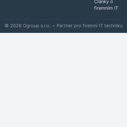
Články o
firemním IT
© 2026 Ogroup s.r.o.
•
Partner pro firemní IT techniku