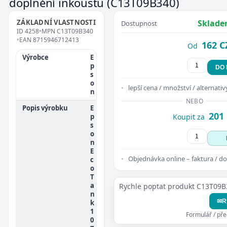
doplnění inkoustu
(C13T09B340)
ZÁKLADNÍ VLASTNOSTI
Sklade
Dostupnost
ID
4258
•
MPN
C13T09B340
•
EAN
8715946712413
162 C
Od
Výrobce
E
p
DO
s
o
lepší cena / množství / alternativ
n
NEBO
Popis výrobku
E
201
p
Koupit za
s
o
n
E
Objednávka online – faktura / do
c
o
T
a
Rychle poptat produkt C13T09B
n
✉
R
k
1
Formulář / př
0