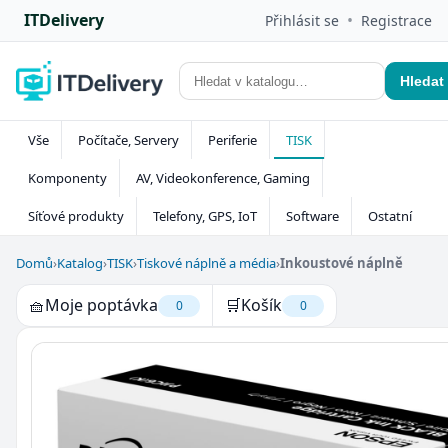
ITDelivery
•
Přihlásit se
Registrace
Hledat
Vše
Počítače, Servery
Periferie
TISK
Komponenty
AV, Videokonference, Gaming
Síťové produkty
Telefony, GPS, IoT
Software
Ostatní
Domů
›
Katalog
›
TISK
›
Tiskové náplně a média
›
Inkoustové náplně
🧺
Moje poptávka
🛒
Košík
0
0