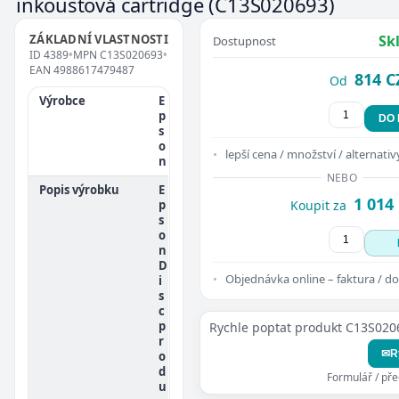
inkoustová cartridge
(C13S020693)
ZÁKLADNÍ VLASTNOSTI
Sk
Dostupnost
ID
4389
•
MPN
C13S020693
•
EAN
4988617479487
814 C
Od
Výrobce
E
p
DO
s
o
lepší cena / množství / alternativ
n
NEBO
Popis výrobku
E
1 014
p
Koupit za
s
o
n
D
Objednávka online – faktura / do
i
s
c
p
Rychle poptat produkt C13S020
r
✉
R
o
d
Formulář / př
u