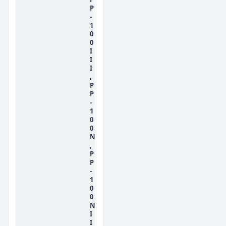
P
-
1
0
0
I
I
I
,
P
P
-
1
0
0
N
,
P
P
-
1
0
0
N
I
I