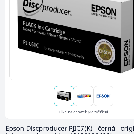
Klikni na obrázek pro zvětšení.
Epson Discproducer PJIC7(K) - černá - origi