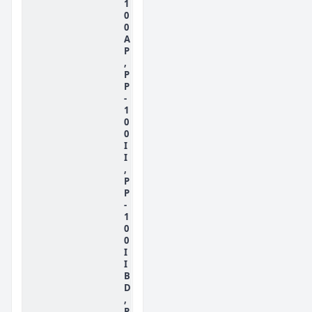
1
0
0
A
P
,
P
P
-
1
0
0
I
I
,
P
P
-
1
0
0
I
I
B
D
,
P