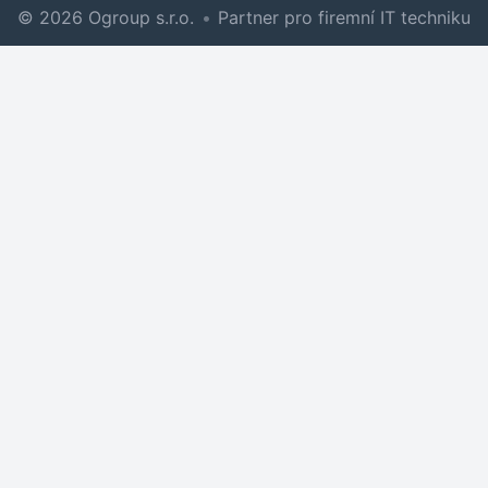
© 2026 Ogroup s.r.o.
•
Partner pro firemní IT techniku