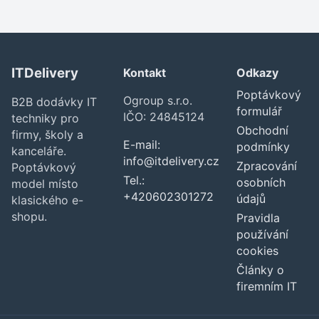
ITDelivery
Kontakt
Odkazy
Poptávkový
Ogroup s.r.o.
B2B dodávky IT
formulář
IČO: 24845124
techniky pro
Obchodní
firmy, školy a
E-mail:
podmínky
kanceláře.
info@itdelivery.cz
Zpracování
Poptávkový
Tel.:
osobních
model místo
+420602301272
údajů
klasického e-
shopu.
Pravidla
používání
cookies
Články o
firemním IT