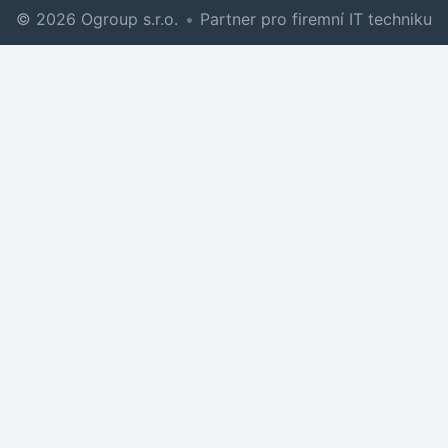
© 2026 Ogroup s.r.o.
•
Partner pro firemní IT techniku