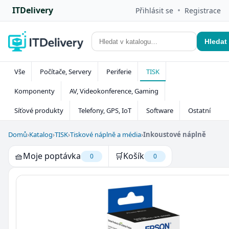
ITDelivery
•
Přihlásit se
Registrace
Hledat
Vše
Počítače, Servery
Periferie
TISK
Komponenty
AV, Videokonference, Gaming
Síťové produkty
Telefony, GPS, IoT
Software
Ostatní
Domů
›
Katalog
›
TISK
›
Tiskové náplně a média
›
Inkoustové náplně
🧺
Moje poptávka
🛒
Košík
0
0