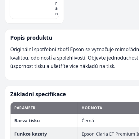
r
a
n
Popis produktu
Originální spotřební zboží Epson se vyznačuje mimořád
kvalitou, odolností a spolehlivostí. Objevte jednoduchost
úspornost tisku a ušetříte více nákladů na tisk.
Základní specifikace
PARAMETR
HODNOTA
Barva tisku
Černá
Funkce kazety
Epson Claria ET Premium I