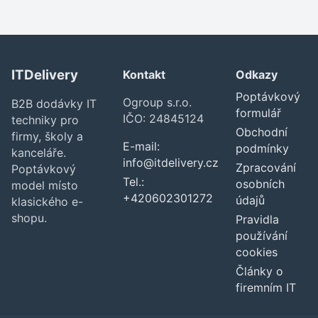
ITDelivery
Kontakt
Odkazy
Poptávkový
Ogroup s.r.o.
B2B dodávky IT
formulář
IČO: 24845124
techniky pro
Obchodní
firmy, školy a
E-mail:
podmínky
kanceláře.
info@itdelivery.cz
Zpracování
Poptávkový
Tel.:
osobních
model místo
+420602301272
údajů
klasického e-
shopu.
Pravidla
používání
cookies
Články o
firemním IT