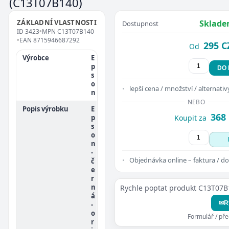
(C13T07B140)
ZÁKLADNÍ VLASTNOSTI
Sklade
Dostupnost
ID
3423
•
MPN
C13T07B140
•
EAN
8715946687292
295 C
Od
Výrobce
E
p
DO
s
o
lepší cena / množství / alternativ
n
NEBO
Popis výrobku
E
368
p
Koupit za
s
o
n
-
Objednávka online – faktura / do
č
e
r
n
Rychle poptat produkt C13T07B
á
✉
R
-
o
Formulář / př
r