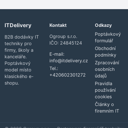
ITDelivery
Kontakt
Odkazy
Poptávkový
Ogroup s.r.o.
B2B dodávky IT
formulář
IČO: 24845124
techniky pro
Obchodní
firmy, školy a
E-mail:
podmínky
kanceláře.
info@itdelivery.cz
Zpracování
Poptávkový
Tel.:
osobních
model místo
+420602301272
údajů
klasického e-
shopu.
Pravidla
používání
cookies
Články o
firemním IT