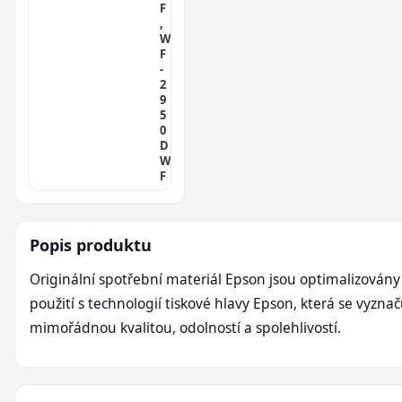
F
,
W
F
-
2
9
5
0
D
W
F
Popis produktu
Originální spotřební materiál Epson jsou optimalizovány
použití s technologií tiskové hlavy Epson, která se vyznač
mimořádnou kvalitou, odolností a spolehlivostí.