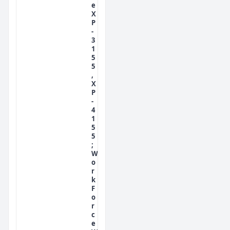
e
X
P
-
3
1
5
5
,
X
P
-
4
1
5
5
;
W
o
r
k
F
o
r
c
e