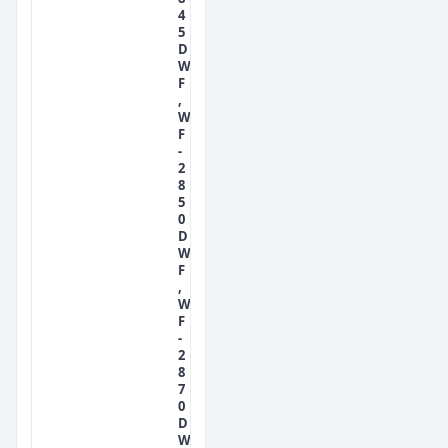
4
5
D
W
F
,
W
F
-
2
8
5
0
D
W
F
,
W
F
-
2
8
7
0
D
W