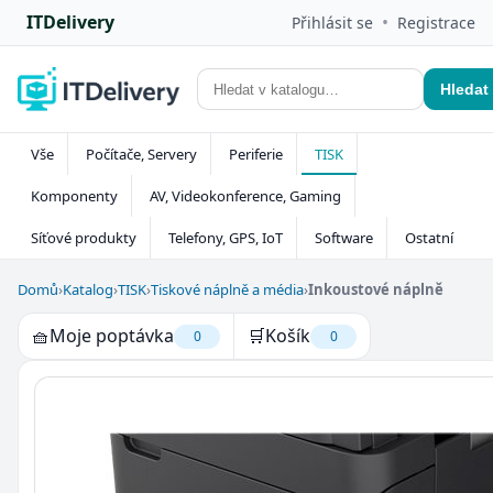
ITDelivery
•
Přihlásit se
Registrace
Hledat
Vše
Počítače, Servery
Periferie
TISK
Komponenty
AV, Videokonference, Gaming
Síťové produkty
Telefony, GPS, IoT
Software
Ostatní
Domů
›
Katalog
›
TISK
›
Tiskové náplně a média
›
Inkoustové náplně
🧺
Moje poptávka
🛒
Košík
0
0