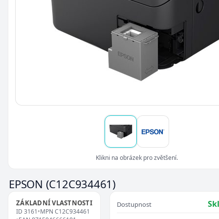
Klikni na obrázek pro zvětšení.
EPSON
(C12C934461)
ZÁKLADNÍ VLASTNOSTI
Sk
Dostupnost
ID
3161
•
MPN
C12C934461