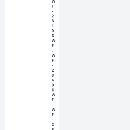
W
F
-
2
8
1
0
D
W
F
,
W
F
-
2
8
4
0
D
W
F
,
W
F
-
2
8