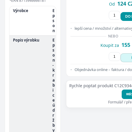
•
EAN
8715946666181
124 C
Od
Výrobce
E
p
DO
s
o
lepší cena / množství / alternativ
n
NEBO
Popis výrobku
E
155
p
Koupit za
s
o
n
-
Objednávka online – faktura / do
k
r
a
b
Rychle poptat produkt C12C934
i
✉
R
c
e
Formulář / př
ú
d
r
ž
b
y