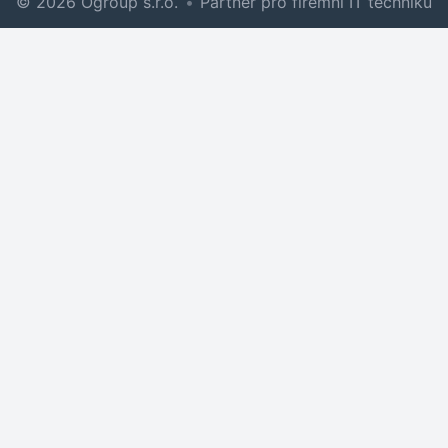
© 2026 Ogroup s.r.o.
•
Partner pro firemní IT techniku