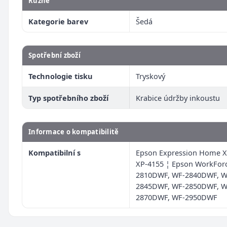
Různé
Kategorie barev
Šedá
Spotřební zboží
Technologie tisku
Tryskový
Typ spotřebního zboží
Krabice údržby inkoustu
Informace o kompatibilitě
Kompatibilní s
Epson Expression Home X
XP-4155 ¦ Epson WorkFor
2810DWF, WF-2840DWF, W
2845DWF, WF-2850DWF, W
2870DWF, WF-2950DWF