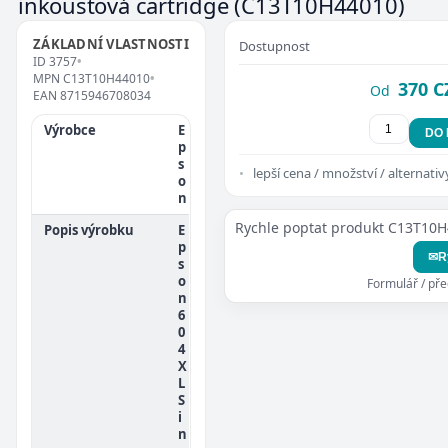
inkoustová cartridge
(C13T10H44010)
ZÁKLADNÍ VLASTNOSTI
Dostupnost
ID
3757
•
MPN
C13T10H44010
•
370 C
Od
EAN
8715946708034
Výrobce
E
DO
p
s
lepší cena / množství / alternativ
o
n
Rychle poptat produkt C13T10
Popis výrobku
E
p
✉
R
s
o
Formulář / př
n
6
0
4
X
L
S
i
n