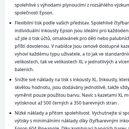
spolehlivé s výhodami plynoucími z rozsáhlého výzku
společnosti Epson.
Flexibilní tisk podle vašich představ. Spolehlivé čtyřb
individuální inkousty Epson jsou ideální pro každodenní
už jde o tisk účtů, omalovánek pro děti nebo palubníc
příští dovolenou. V nabídce jsou cenově dostupné kaze
vyhoví každému typu uživatele, a to jak ve standardní
velikostech, tak ve velikostech XL v jednotlivých a víc
baleních.
Snižte své náklady na tisk s inkousty XL. Inkousty, kter
skvělou hodnotu, jsou dodávány jednotlivě, takže vžd
vyměnit pouze použitou barvu. Navíc s kazetami XL 
vytisknout až 500 černých a 350 barevných stran .
Nízké náklady a přitom spolehlivost. Vychutnejte si sp
výtisky s minimálními náklady díky čtyřbarevným ink
Epson 604 Pineapple. Díky kombinaci barvicích barev 