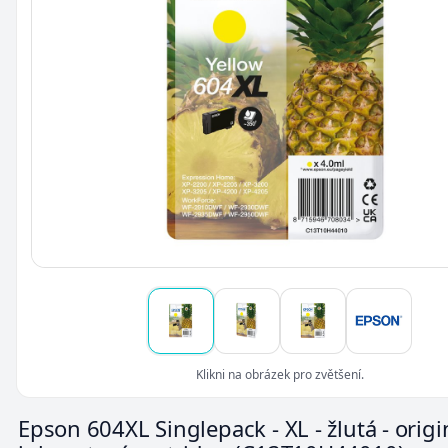
Klikni na obrázek pro zvětšení.
Epson 604XL Singlepack - XL - žlutá - origin