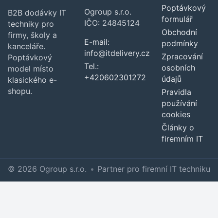
Poptávkový
Ogroup s.r.o.
B2B dodávky IT
formulář
IČO: 24845124
techniky pro
Obchodní
firmy, školy a
E-mail:
podmínky
kanceláře.
info@itdelivery.cz
Zpracování
Poptávkový
Tel.:
osobních
model místo
+420602301272
údajů
klasického e-
shopu.
Pravidla
používání
cookies
Články o
firemním IT
© 2026 Ogroup s.r.o.
•
Partner pro firemní IT techniku