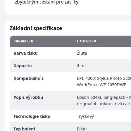
zbytečným cestám pro zásilky.
Základní specifikace
PARAMETR
HODNOTA
Barva tisku
Žlutá
Kapacita
4 ml
Kompatibilní s
EPL 4200; Stylus Photo 220
WorkForce WF-2950DWF
Popis výrobku
Epson 604XL Singlepack - XL
originální - inkoustová car
Technologie tisku
Tryskový
Typ balení
Blistr