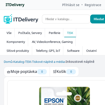
ITDelivery
•
Přihlásit se
Registrace
Hledat
Vše
Počítače, Servery
Periferie
TISK
Komponenty
AV, Videokonference, Gaming
Síťové produkty
Telefony, GPS, IoT
Software
Ostatní
Domů
›
Katalog
›
TISK
›
Tiskové náplně a média
›
Inkoustové náplně
🧺
Moje poptávka
🛒
Košík
0
0