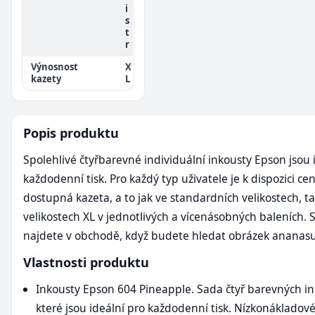
i
s
t
r
Výnosnost
X
kazety
L
Popis produktu
Spolehlivé čtyřbarevné individuální inkousty Epson jsou 
každodenní tisk. Pro každý typ uživatele je k dispozici ce
dostupná kazeta, a to jak ve standardních velikostech, ta
velikostech XL v jednotlivých a vícenásobných baleních. 
najdete v obchodě, když budete hledat obrázek ananasu
Vlastnosti produktu
Inkousty Epson 604 Pineapple. Sada čtyř barevných in
které jsou ideální pro každodenní tisk. Nízkonákladové