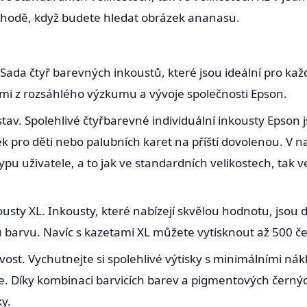
bchodě, když budete hledat obrázek ananasu.
Sada čtyř barevných inkoustů, které jsou ideální pro kaž
mi z rozsáhlého výzkumu a vývoje společnosti Epson.
dstav. Spolehlivé čtyřbarevné individuální inkousty Epson 
nek pro děti nebo palubních karet na příští dovolenou. V
pu uživatele, a to jak ve standardních velikostech, tak ve
kousty XL. Inkousty, které nabízejí skvělou hodnotu, jsou
 barvu. Navíc s kazetami XL můžete vytisknout až 500 če
vost. Vychutnejte si spolehlivé výtisky s minimálními ná
. Díky kombinaci barvicích barev a pigmentových černých
y.