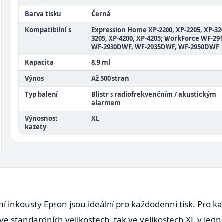
Barva tisku
Černá
Kompatibilní s
Expression Home XP-2200, XP-2205, XP-32
3205, XP-4200, XP-4205; WorkForce WF-2
WF-2930DWF, WF-2935DWF, WF-2950DWF
Kapacita
8.9 ml
Výnos
Až 500 stran
Typ balení
Blistr s radiofrekvenčním / akustickým
alarmem
Výnosnost
XL
kazety
í inkousty Epson jsou ideální pro každodenní tisk. Pro kaž
ve standardních velikostech, tak ve velikostech XL v jed