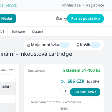
•
delivery.cz
Přihlásit se
Registrace
Články
Poslat poptávku
Hledat
IoT
Software
Ostatní
🧺
Moje poptávka
🛒
Košík
0
0
inální - inkoustová cartridge
Skladem 51–100 ks
946707952
Dostupnost
686 CZK
Od
bez DPH
inální -
DO POPTÁVKY
lepší cena / množství / alternativy
NEBO