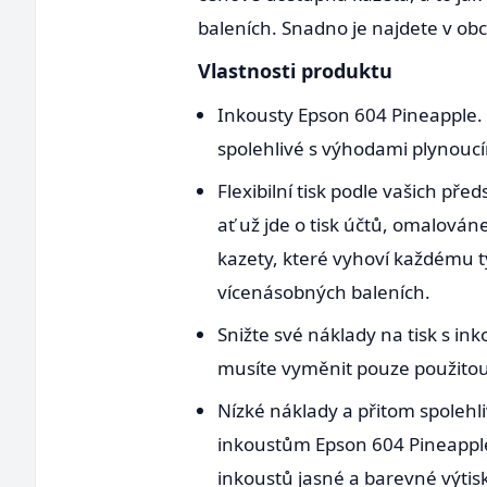
baleních. Snadno je najdete v o
Vlastnosti produktu
Inkousty Epson 604 Pineapple. 
spolehlivé s výhodami plynoucí
Flexibilní tisk podle vašich pře
ať už jde o tisk účtů, omalová
kazety, které vyhoví každému ty
vícenásobných baleních.
Snižte své náklady na tisk s in
musíte vyměnit pouze použitou
Nízké náklady a přitom spolehli
inkoustům Epson 604 Pineapple
inkoustů jasné a barevné výtisk