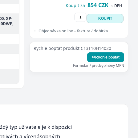
854 CZK
Koupit za
s DPH
00, XP-
KOUPIT
910DWF,
Objednávka online – faktura / dobírka
Rychle poptat produkt C13T10H14020
✉
Rychle poptat
Formulář / předvyplněný MPN
dý typ uživatele je k dispozici
notlivých a vícenásobných