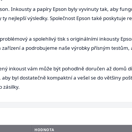
son. Inkousty a papíry Epson byly vyvinuty tak, aby fung
ty nejlepší výsledky. Společnost Epson také poskytuje r
ezproblémový a spolehlivý tisk s originálními inkousty Ep
h zařízení a podrobujeme naše výrobky přísným testům
ený inkoust vám může být pohodlně doručen až domů dí
, aby byl dostatečně kompaktní a vešel se do většiny poš
 zásilky.
HODNOTA