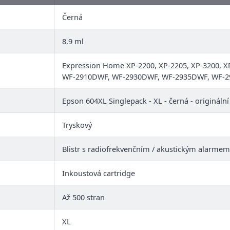
Černá
8.9 ml
Expression Home XP-2200, XP-2205, XP-3200, X
WF-2910DWF, WF-2930DWF, WF-2935DWF, WF-
Epson 604XL Singlepack - XL - černá - originální
Tryskový
Blistr s radiofrekvenčním / akustickým alarmem
Inkoustová cartridge
Až 500 stran
XL