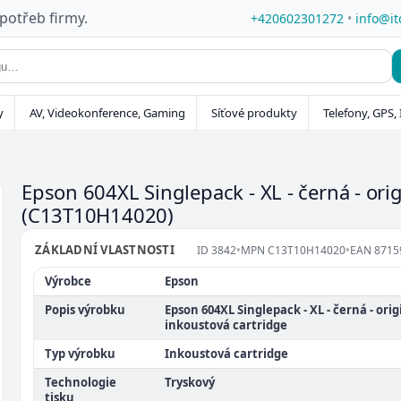
 potřeb firmy.
+420602301272
•
info@it
y
AV, Videokonference, Gaming
Síťové produkty
Telefony, GPS, 
Epson 604XL Singlepack - XL - černá - orig
(C13T10H14020)
ZÁKLADNÍ VLASTNOSTI
ID
3842
•
MPN
C13T10H14020
•
EAN
8715
Výrobce
Epson
Popis výrobku
Epson 604XL Singlepack - XL - černá - orig
inkoustová cartridge
Typ výrobku
Inkoustová cartridge
Technologie
Tryskový
tisku