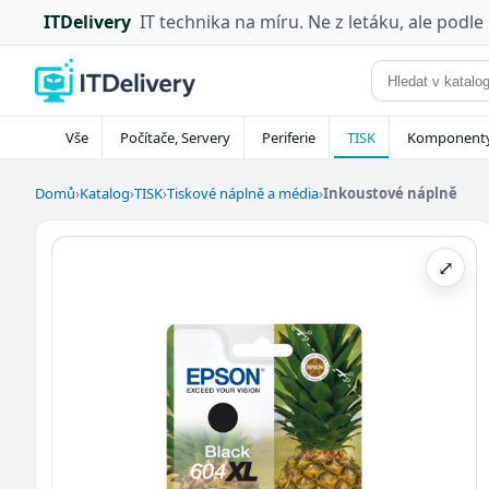
ITDelivery
IT technika na míru. Ne z letáku, ale podle
Vše
Počítače, Servery
Periferie
TISK
Komponent
Domů
›
Katalog
›
TISK
›
Tiskové náplně a média
›
Inkoustové náplně
⤢