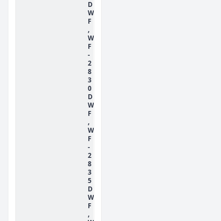
D
W
F
,
W
F
-
2
8
3
0
D
W
F
,
W
F
-
2
8
3
5
D
W
F
,