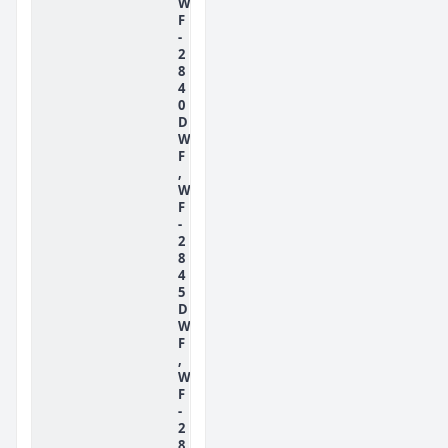
W
F
-
2
8
4
0
D
W
F
,
W
F
-
2
8
4
5
D
W
F
,
W
F
-
2
8