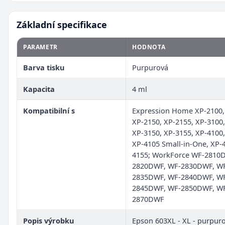
Základní specifikace
PARAMETR
HODNOTA
Barva tisku
Purpurová
Kapacita
4 ml
Kompatibilní s
Expression Home XP-2100,
XP-2150, XP-2155, XP-3100,
XP-3150, XP-3155, XP-4100,
XP-4105 Small-in-One, XP-
4155; WorkForce WF-2810
2820DWF, WF-2830DWF, W
2835DWF, WF-2840DWF, W
2845DWF, WF-2850DWF, W
2870DWF
Popis výrobku
Epson 603XL - XL - purpuro