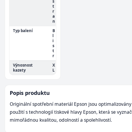
s
t
r
a
n
Typ balení
B
l
i
s
t
r
Výnosnost
X
kazety
L
Popis produktu
Originální spotřební materiál Epson jsou optimalizovány
použití s technologií tiskové hlavy Epson, která se vyznač
mimořádnou kvalitou, odolností a spolehlivostí.