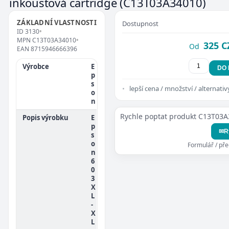
inkoustová cartridge
(C13T03A34010)
ZÁKLADNÍ VLASTNOSTI
Dostupnost
ID
3130
•
MPN
C13T03A34010
•
325 C
Od
EAN
8715946666396
Výrobce
E
DO
p
s
lepší cena / množství / alternativ
o
n
Rychle poptat produkt C13T03
Popis výrobku
E
p
✉
R
s
o
Formulář / př
n
6
0
3
X
L
-
X
L