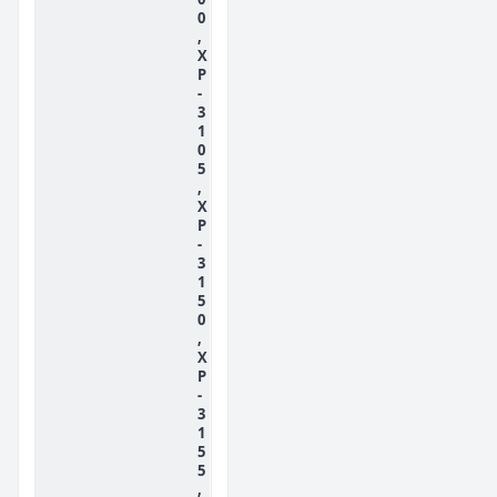
0
,
X
P
-
3
1
0
5
,
X
P
-
3
1
5
0
,
X
P
-
3
1
5
5
,