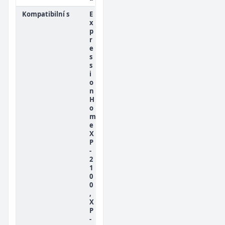
Kompatibilní s
E
x
p
r
e
s
s
i
o
n
H
o
m
e
X
P
-
2
1
0
0
,
X
P
-