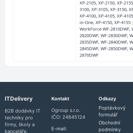
XP-2105, XP-2150, XP-2155
3100, XP-3105, XP-3150, X
XP-4100, XP-4105, XP-4105
in-One, XP-4150, XP-4155 
WorkForce WF-2810DWF, 
2820DWF, WF-2830DWF, W
2835DWF, WF-2840DWF, W
2845DWF, WF-2850DWF, W
2870DWF
ITDelivery
Kontakt
Odkazy
Poptávkový
Ogroup s.r.o.
B2B dodávky IT
formulář
IČO: 24845124
techniky pro
Obchodní
firmy, školy a
E-mail:
podmínky
kanceláře.