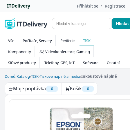
ITDelivery
•
Přihlásit se
Registrace
Hledat
Vše
Počítače, Servery
Periferie
TISK
Komponenty
AV, Videokonference, Gaming
Síťové produkty
Telefony, GPS, IoT
Software
Ostatní
Domů
›
Katalog
›
TISK
›
Tiskové náplně a média
›
Inkoustové náplně
🧺
Moje poptávka
🛒
Košík
0
0