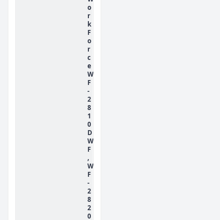
o
r
k
F
o
r
c
e
W
F
-
2
8
1
0
D
W
F
,
W
F
-
2
8
2
0