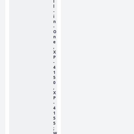
l
l
-
i
n
-
O
n
e
,
X
P
-
4
1
5
0
,
X
P
-
4
1
5
5
;
W