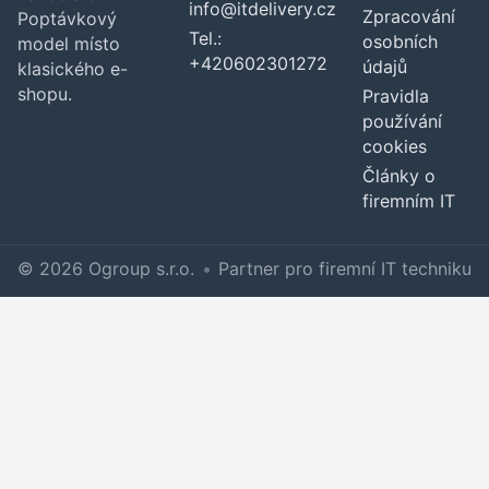
info@itdelivery.cz
Zpracování
Poptávkový
Tel.:
osobních
model místo
+420602301272
údajů
klasického e-
shopu.
Pravidla
používání
cookies
Články o
firemním IT
© 2026 Ogroup s.r.o.
•
Partner pro firemní IT techniku