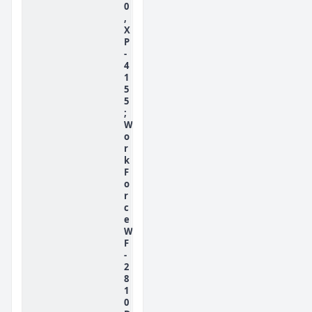
0
,
X
P
-
4
1
5
5
;
W
o
r
k
F
o
r
c
e
W
F
-
2
8
1
0