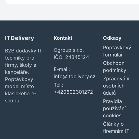
ITDelivery
Kontakt
Odkazy
Poptávkový
Ogroup s.r.o.
B2B dodávky IT
formulář
IČO: 24845124
techniky pro
Obchodní
firmy, školy a
E-mail:
podmínky
kanceláře.
info@itdelivery.cz
Zpracování
Poptávkový
Tel.:
osobních
model místo
+420602301272
údajů
klasického e-
shopu.
Pravidla
používání
cookies
Články o
firemním IT