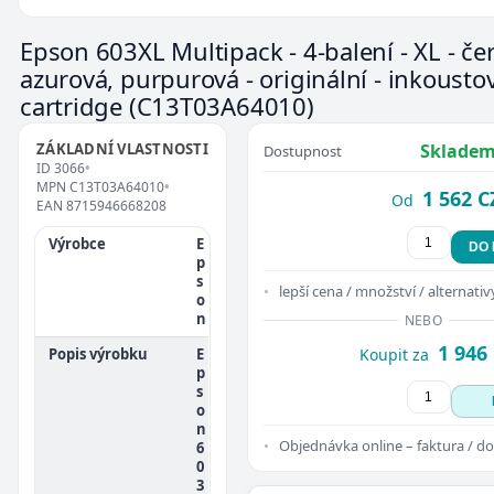
Epson 603XL Multipack - 4-balení - XL - čer
azurová, purpurová - originální - inkousto
cartridge
(C13T03A64010)
ZÁKLADNÍ VLASTNOSTI
Skladem
Dostupnost
ID
3066
•
MPN
C13T03A64010
•
1 562 C
Od
EAN
8715946668208
Výrobce
E
DO
p
s
lepší cena / množství / alternativ
o
n
NEBO
1 946
Popis výrobku
E
Koupit za
p
s
o
n
Objednávka online – faktura / do
6
0
3