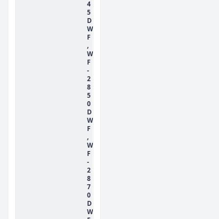
4
5
D
W
F
,
W
F
-
2
8
5
0
D
W
F
,
W
F
-
2
8
7
0
D
W