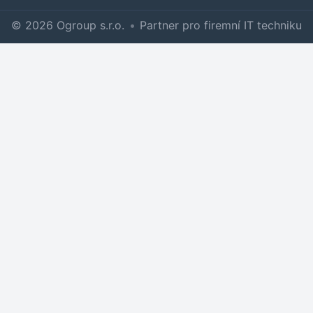
© 2026 Ogroup s.r.o.
•
Partner pro firemní IT techniku