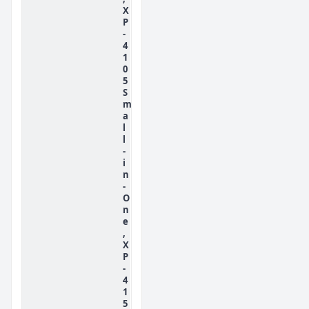
X
P
-
4
1
0
5
S
m
a
l
l
-
i
n
-
O
n
e
,
X
P
-
4
1
5