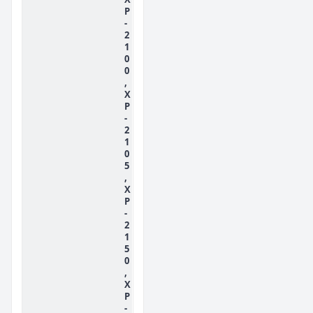
P
-
2
1
0
0
,
X
P
-
2
1
0
5
,
X
P
-
2
1
5
0
,
X
P
-