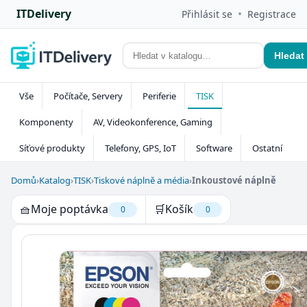
ITDelivery
•
Přihlásit se
Registrace
Hledat
Vše
Počítače, Servery
Periferie
TISK
Komponenty
AV, Videokonference, Gaming
Síťové produkty
Telefony, GPS, IoT
Software
Ostatní
Domů
›
Katalog
›
TISK
›
Tiskové náplně a média
›
Inkoustové náplně
🧺
Moje poptávka
🛒
Košík
0
0