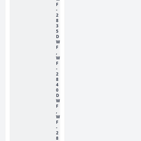
F
-
2
8
3
5
D
W
F
,
W
F
-
2
8
4
0
D
W
F
,
W
F
-
2
8