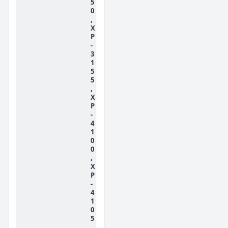
5
0
,
X
P
-
3
1
5
5
,
X
P
-
4
1
0
0
,
X
P
-
4
1
0
5
,