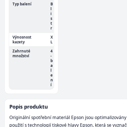
Typ balení
B
l
i
s
t
r
Výnosnost
X
kazety
L
Zahrnuté
4
množství
-
b
a
l
e
n
í
Popis produktu
Originální spotřební materiál Epson jsou optimalizovány
použití s technologií tiskové hlavy Epson, která se vyznač