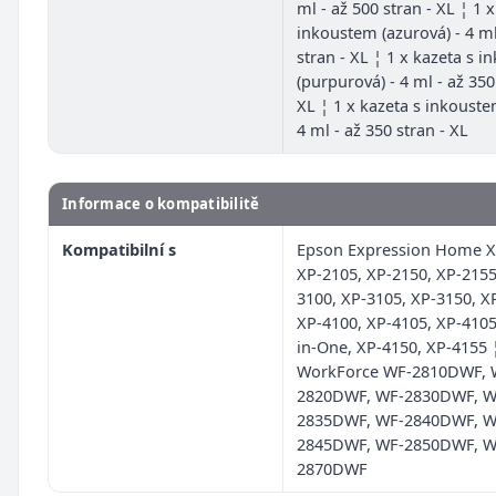
ml - až 500 stran - XL ¦ 1 
inkoustem (azurová) - 4 ml
stran - XL ¦ 1 x kazeta s 
(purpurová) - 4 ml - až 350
XL ¦ 1 x kazeta s inkoustem
4 ml - až 350 stran - XL
Informace o kompatibilitě
Kompatibilní s
Epson Expression Home X
XP-2105, XP-2150, XP-2155
3100, XP-3105, XP-3150, X
XP-4100, XP-4105, XP-4105
in-One, XP-4150, XP-4155 
WorkForce WF-2810DWF, 
2820DWF, WF-2830DWF, W
2835DWF, WF-2840DWF, W
2845DWF, WF-2850DWF, W
2870DWF