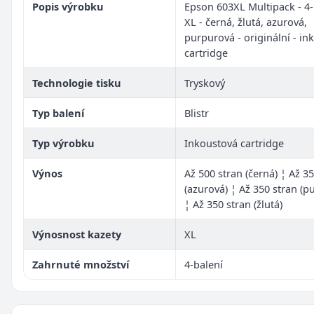
Popis výrobku
Epson 603XL Multipack - 4-
XL - černá, žlutá, azurová,
purpurová - originální - in
cartridge
Technologie tisku
Tryskový
Typ balení
Blistr
Typ výrobku
Inkoustová cartridge
Výnos
Až 500 stran (černá) ¦ Až 3
(azurová) ¦ Až 350 stran (p
¦ Až 350 stran (žlutá)
Výnosnost kazety
XL
Zahrnuté množství
4-balení