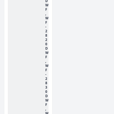
D
W
F
,
W
F
-
2
8
2
0
D
W
F
,
W
F
-
2
8
3
0
D
W
F
,
W