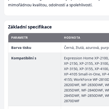
mimořádnou kvalitou, odolností a spolehlivostí.
Základní specifikace
PARAMETR
HODNOTA
Barva tisku
Černá, žlutá, azurová, pur
Kompatibilní s
Expression Home XP-2100,
XP-2150, XP-2155, XP-3100,
XP-3150, XP-3155, XP-4100,
XP-4105 Small-in-One, XP-
4155; WorkForce WF-2810
2820DWF, WF-2830DWF, W
2835DWF, WF-2840DWF, W
2845DWF, WF-2850DWF, W
2870DWF