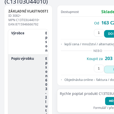
(C13T03U44010)
ZÁKLADNÍ VLASTNOSTI
Sklad
Dostupnost
ID
3082
•
MPN
C13T03U44010
•
163 C
Od
EAN
8715946666792
Výrobce
E
DO
p
s
lepší cena / množství / alternativ
o
n
NEBO
203
Popis výrobku
E
Koupit za
p
s
o
n
Objednávka online – faktura / do
6
0
3
-
Rychle poptat produkt C13T03
ž
✉
R
l
u
Formulář / př
t