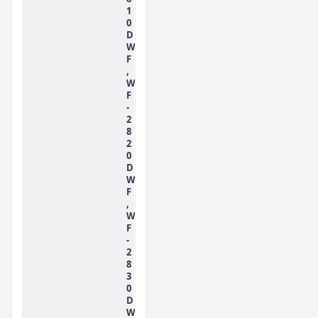
1
0
D
W
F
,
W
F
-
2
8
2
0
D
W
F
,
W
F
-
2
8
3
0
D
W