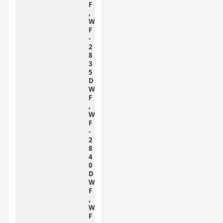
F
,
W
F
-
2
8
3
5
D
W
F
,
W
F
-
2
8
4
0
D
W
F
,
W
F