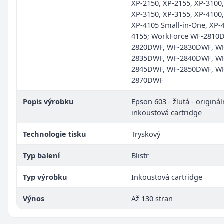
XP-2150, XP-2155, XP-3100,
XP-3150, XP-3155, XP-4100,
XP-4105 Small-in-One, XP-
4155; WorkForce WF-2810
2820DWF, WF-2830DWF, W
2835DWF, WF-2840DWF, W
2845DWF, WF-2850DWF, W
2870DWF
Popis výrobku
Epson 603 - žlutá - origináln
inkoustová cartridge
Technologie tisku
Tryskový
Typ balení
Blistr
Typ výrobku
Inkoustová cartridge
Výnos
Až 130 stran