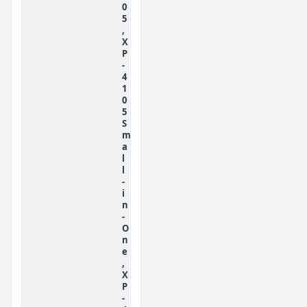
0
5
,
X
P
-
4
1
0
5
S
m
a
l
l
-
i
n
-
O
n
e
,
X
P
-