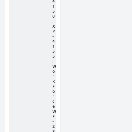
4
1
5
0
,
X
P
-
4
1
5
5
;
W
o
r
k
F
o
r
c
e
W
F
-
2
8