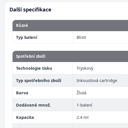
Další specifikace
Různé
Typ balení
Blistr
Spotřební zboží
Technologie tisku
Tryskový
Typ spotřebního zboží
Inkoustová cartridge
Barva
Žlutá
Dodávané množ.
1-balení
Kapacita
2.4 ml