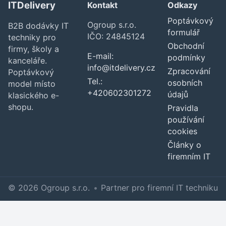
ITDelivery
Kontakt
Odkazy
Poptávkový
Ogroup s.r.o.
B2B dodávky IT
formulář
IČO: 24845124
techniky pro
Obchodní
firmy, školy a
E-mail:
podmínky
kanceláře.
info@itdelivery.cz
Zpracování
Poptávkový
Tel.:
osobních
model místo
+420602301272
údajů
klasického e-
shopu.
Pravidla
používání
cookies
Články o
firemním IT
© 2026 Ogroup s.r.o.
•
Partner pro firemní IT techniku