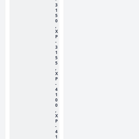
3
1
5
0
,
X
P
-
3
1
5
5
,
X
P
-
4
1
0
0
,
X
P
-
4
1