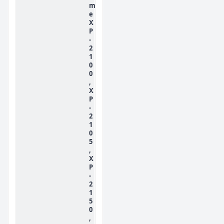
m
e
X
P
-
2
1
0
0
,
X
P
-
2
1
0
5
,
X
P
-
2
1
5
0
,