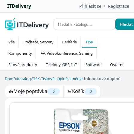
ITDelivery
•
Přihlásit se
Registrace
Hledat
Vše
Počítače, Servery
Periferie
TISK
Komponenty
AV, Videokonference, Gaming
Síťové produkty
Telefony, GPS, IoT
Software
Ostatní
Domů
›
Katalog
›
TISK
›
Tiskové náplně a média
›
Inkoustové náplně
🧺
Moje poptávka
🛒
Košík
0
0