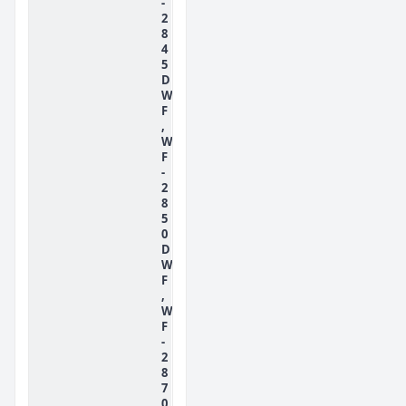
-
2
8
4
5
D
W
F
,
W
F
-
2
8
5
0
D
W
F
,
W
F
-
2
8
7
0