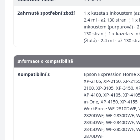
Zahrnuté spotřební zboží
1 x kazeta s inkoustem (az
2.4 ml - až 130 stran ¦ 1 x
inkoustem (purpurová) - 2.
130 stran ¦ 1 x kazeta s i
(žlutá) - 2.4 ml - až 130 str
Informace o kompatibilitě
Kompatibilní s
Epson Expression Home X
XP-2105, XP-2150, XP-2155
3100, XP-3105, XP-3150, X
XP-4100, XP-4105, XP-4105
in-One, XP-4150, XP-4155 
WorkForce WF-2810DWF, 
2820DWF, WF-2830DWF, W
2835DWF, WF-2840DWF, W
2845DWF, WF-2850DWF, W
2870DWF