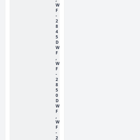
W
F
-
2
8
4
5
D
W
F
,
W
F
-
2
8
5
0
D
W
F
,
W
F
-
2