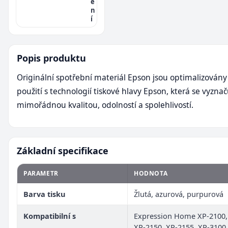
e
n
í
Popis produktu
Originální spotřební materiál Epson jsou optimalizovány
použití s technologií tiskové hlavy Epson, která se vyznač
mimořádnou kvalitou, odolností a spolehlivostí.
Základní specifikace
PARAMETR
HODNOTA
Barva tisku
Žlutá, azurová, purpurová
Kompatibilní s
Expression Home XP-2100,
XP-2150, XP-2155, XP-3100,