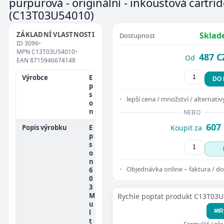
purpurová - originální - inkoustová cartri
(C13T03U54010)
ZÁKLADNÍ VLASTNOSTI
Sklad
Dostupnost
ID
3096
•
MPN
C13T03U54010
•
487 C
Od
EAN
8715946674148
Výrobce
E
DO
p
s
lepší cena / množství / alternativ
o
n
NEBO
607
Popis výrobku
E
Koupit za
p
s
o
n
Objednávka online – faktura / do
6
0
3
M
Rychle poptat produkt C13T03
u
✉
R
l
t