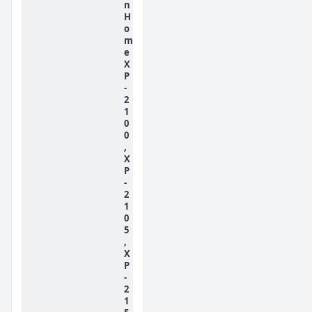
n
H
o
m
e
X
P
-
2
1
0
0
,
X
P
-
2
1
0
5
,
X
P
-
2
1