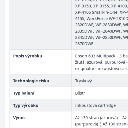
XP-3150, XP-3155, XP-4100,
XP-4105 Small-in-One, XP-
4155; WorkForce WF-2810
2820DWF, WF-2830DWF, W
2835DWF, WF-2840DWF, W
2845DWF, WF-2850DWF, W
2870DWF
Popis výrobku
Epson 603 Multipack - 3-bal
žlutá, azurová, purpurová -
originální - inkoustová car
Technologie tisku
Tryskový
Typ balení
Blistr
Typ výrobku
Inkoustová cartridge
Výnos
Až 130 stran (azurová) ¦ Až
(purpurová) ¦ Až 130 stran (