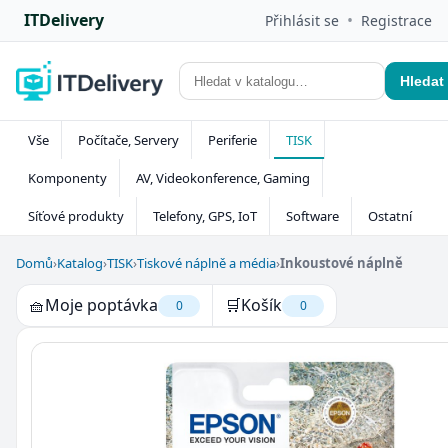
ITDelivery
•
Přihlásit se
Registrace
Hledat
Vše
Počítače, Servery
Periferie
TISK
Komponenty
AV, Videokonference, Gaming
Síťové produkty
Telefony, GPS, IoT
Software
Ostatní
Domů
›
Katalog
›
TISK
›
Tiskové náplně a média
›
Inkoustové náplně
🧺
Moje poptávka
🛒
Košík
0
0