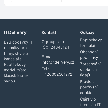
ITDelivery
Kontakt
Odkazy
Poptávkový
Ogroup s.r.o.
B2B dodávky IT
formulář
IČO: 24845124
techniky pro
Obchodní
firmy, školy a
E-mail:
podmínky
kanceláře.
info@itdelivery.cz
Zpracování
Poptávkový
Tel.:
osobních
model místo
+420602301272
údajů
klasického e-
shopu.
Pravidla
používání
cookies
Články o
firemním IT