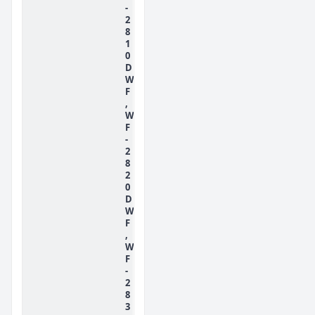
-
2
8
1
0
D
W
F
,
W
F
-
2
8
2
0
D
W
F
,
W
F
-
2
8
3