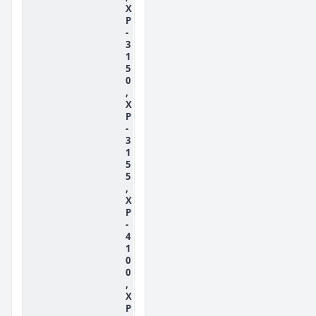
X
P
-
3
1
5
0
,
X
P
-
3
1
5
5
,
X
P
-
4
1
0
0
,
X
P