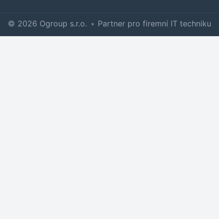
© 2026 Ogroup s.r.o.
•
Partner pro firemní IT techniku