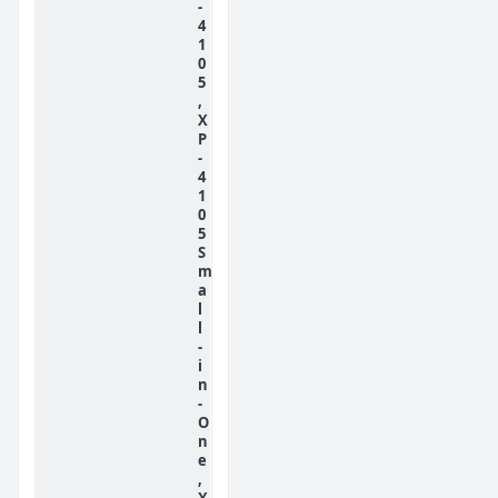
-
4
1
0
5
,
X
P
-
4
1
0
5
S
m
a
l
l
-
i
n
-
O
n
e
,
X