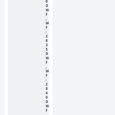
0
D
W
F
,
W
F
-
2
8
3
5
D
W
F
,
W
F
-
2
8
4
0
D
W
F
,