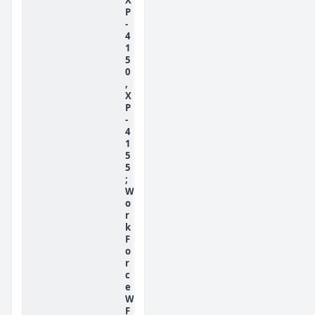
P
-
4
1
5
0
,
X
P
-
4
1
5
5
;
W
o
r
k
F
o
r
c
e
W
F