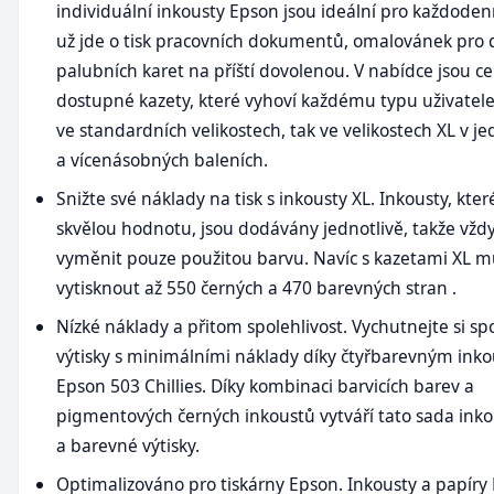
individuální inkousty Epson jsou ideální pro každodenní
už jde o tisk pracovních dokumentů, omalovánek pro 
palubních karet na příští dovolenou. V nabídce jsou c
dostupné kazety, které vyhoví každému typu uživatele,
ve standardních velikostech, tak ve velikostech XL v je
a vícenásobných baleních.
Snižte své náklady na tisk s inkousty XL. Inkousty, kter
skvělou hodnotu, jsou dodávány jednotlivě, takže vžd
vyměnit pouze použitou barvu. Navíc s kazetami XL 
vytisknout až 550 černých a 470 barevných stran .
Nízké náklady a přitom spolehlivost. Vychutnejte si sp
výtisky s minimálními náklady díky čtyřbarevným ink
Epson 503 Chillies. Díky kombinaci barvicích barev a
pigmentových černých inkoustů vytváří tato sada inko
a barevné výtisky.
Optimalizováno pro tiskárny Epson. Inkousty a papíry