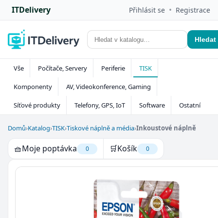
ITDelivery
•
Přihlásit se
Registrace
Hledat
Vše
Počítače, Servery
Periferie
TISK
Komponenty
AV, Videokonference, Gaming
Síťové produkty
Telefony, GPS, IoT
Software
Ostatní
Domů
›
Katalog
›
TISK
›
Tiskové náplně a média
›
Inkoustové náplně
🧺
Moje poptávka
🛒
Košík
0
0