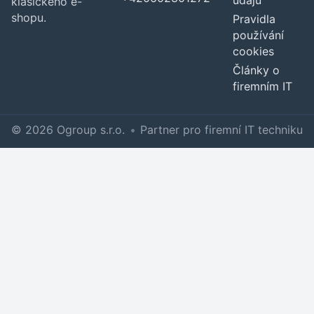
údajů
klasického e-
shopu.
Pravidla
používání
cookies
Články o
firemním IT
© 2026 Ogroup s.r.o.
•
Partner pro firemní IT techniku