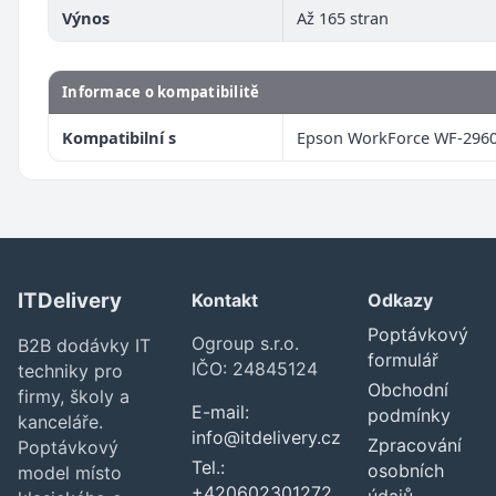
Výnos
Až 165 stran
Informace o kompatibilitě
Kompatibilní s
Epson WorkForce WF-296
ITDelivery
Kontakt
Odkazy
Poptávkový
Ogroup s.r.o.
B2B dodávky IT
formulář
IČO: 24845124
techniky pro
Obchodní
firmy, školy a
E-mail:
podmínky
kanceláře.
info@itdelivery.cz
Zpracování
Poptávkový
Tel.:
osobních
model místo
+420602301272