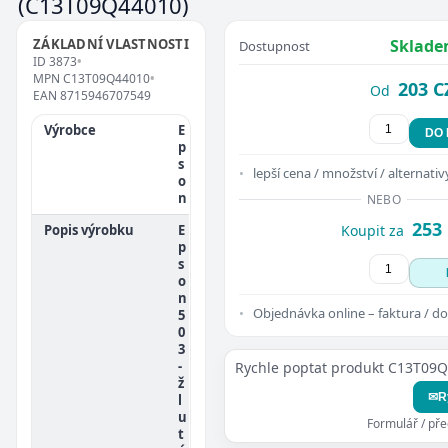
(C13T09Q44010)
ZÁKLADNÍ VLASTNOSTI
Sklade
Dostupnost
ID
3873
•
MPN
C13T09Q44010
•
203 C
Od
EAN
8715946707549
Výrobce
E
DO
p
s
lepší cena / množství / alternativ
o
n
NEBO
253
Popis výrobku
E
Koupit za
p
s
o
n
Objednávka online – faktura / do
5
0
3
-
Rychle poptat produkt C13T09
ž
✉
R
l
u
Formulář / př
t