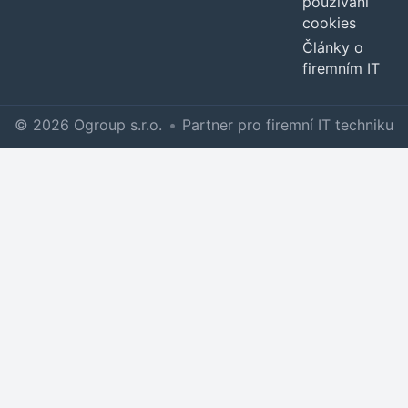
používání
cookies
Články o
firemním IT
© 2026 Ogroup s.r.o.
•
Partner pro firemní IT techniku