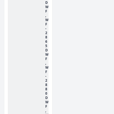
D
W
F
,
W
F
-
2
8
6
5
D
W
F
,
W
F
-
2
8
8
0
D
W
F
,