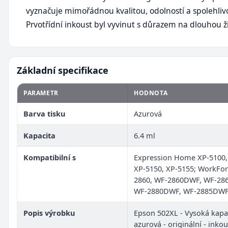
vyznačuje mimořádnou kvalitou, odolností a spolehlivo
Prvotřídní inkoust byl vyvinut s důrazem na dlouhou ž
Základní specifikace
PARAMETR
HODNOTA
Barva tisku
Azurová
Kapacita
6.4 ml
Kompatibilní s
Expression Home XP-5100,
XP-5150, XP-5155; WorkFo
2860, WF-2860DWF, WF-28
WF-2880DWF, WF-2885DW
Popis výrobku
Epson 502XL - Vysoká kapac
azurová - originální - inko