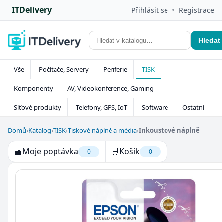
ITDelivery
•
Přihlásit se
Registrace
Hledat
Vše
Počítače, Servery
Periferie
TISK
Komponenty
AV, Videokonference, Gaming
Síťové produkty
Telefony, GPS, IoT
Software
Ostatní
Domů
›
Katalog
›
TISK
›
Tiskové náplně a média
›
Inkoustové náplně
🧺
Moje poptávka
🛒
Košík
0
0