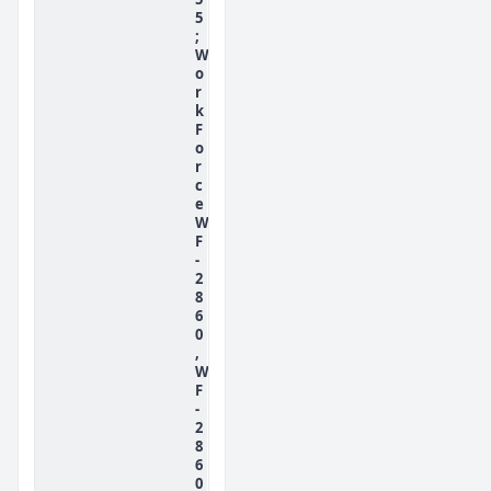
5
;
W
o
r
k
F
o
r
c
e
W
F
-
2
8
6
0
,
W
F
-
2
8
6
0