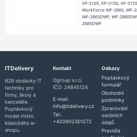
XP-5105, XP-5150, XP-515
WorkForce WF-2860, WF-
WF-2865DWF, WF-2880DWF
2885DWF
ITDelivery
Kontakt
Odkazy
Poptávkový
Ogroup s.r.o.
B2B dodávky IT
formulář
IČO: 24845124
techniky pro
Obchodní
firmy, školy a
E-mail:
podmínky
kanceláře.
info@itdelivery.cz
Zpracování
Poptávkový
Tel.:
osobních
model místo
+420602301272
údajů
klasického e-
shopu.
Pravidla