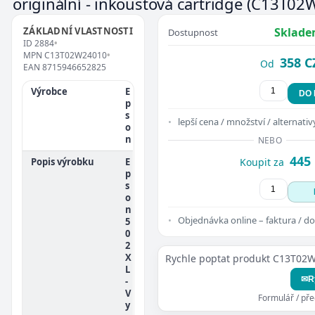
originální - inkoustová cartridge
(C13T02
ZÁKLADNÍ VLASTNOSTI
Sklade
Dostupnost
ID
2884
•
MPN
C13T02W24010
•
358 C
Od
EAN
8715946652825
Výrobce
E
DO
p
s
lepší cena / množství / alternativ
o
n
NEBO
445
Popis výrobku
E
Koupit za
p
s
o
n
Objednávka online – faktura / do
5
0
2
X
Rychle poptat produkt C13T02
L
✉
R
-
V
Formulář / př
y