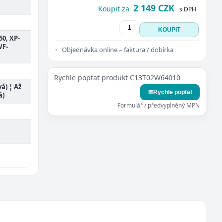
2 149 CZK
Koupit za
s DPH
KOUPIT
50, XP-
WF-
Objednávka online – faktura / dobírka
Rychle poptat produkt C13T02W64010
vá) ¦ Až
✉
Rychle poptat
á)
Formulář / předvyplněný MPN