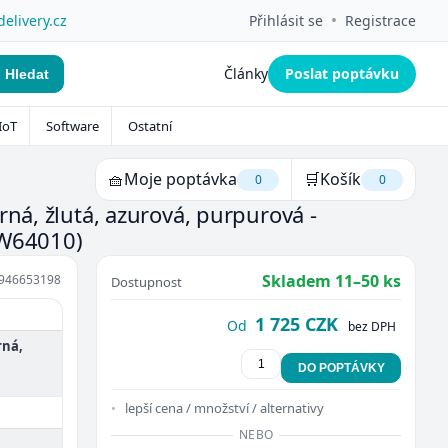
•
delivery.cz
Přihlásit se
Registrace
Články
Poslat poptávku
Hledat
IoT
Software
Ostatní
🧺
Moje poptávka
🛒
Košík
0
0
rná, žlutá, azurová, purpurová -
W64010)
Skladem 11–50 ks
946653198
Dostupnost
1 725 CZK
Od
bez DPH
rná,
DO POPTÁVKY
lepší cena / množství / alternativy
NEBO