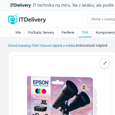
ITDelivery
IT technika na míru. Ne z letáku, ale podle
Vše
Počítače, Servery
Periferie
TISK
Komponent
Domů
›
Katalog
›
TISK
›
Tiskové náplně a média
›
Inkoustové náplně
⤢