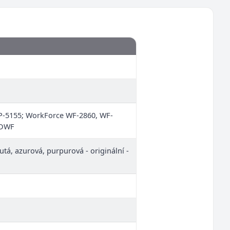
P-5155; WorkForce WF-2860, WF-
5DWF
utá, azurová, purpurová - originální -