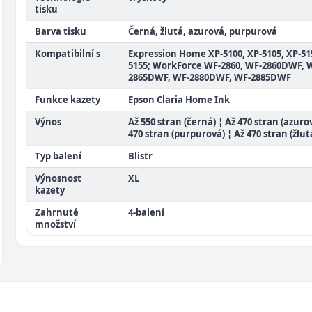
tisku
Barva tisku
Černá, žlutá, azurová, purpurová
Kompatibilní s
Expression Home XP-5100, XP-5105, XP-51
5155; WorkForce WF-2860, WF-2860DWF, 
2865DWF, WF-2880DWF, WF-2885DWF
Funkce kazety
Epson Claria Home Ink
Výnos
Až 550 stran (černá) ¦ Až 470 stran (azuro
470 stran (purpurová) ¦ Až 470 stran (žlut
Typ balení
Blistr
Výnosnost
XL
kazety
Zahrnuté
4-balení
množství