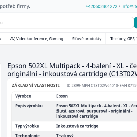
 potřeb firmy.
+420602301272
•
info@it
y
AV, Videokonference, Gaming
Síťové produkty
Telefony, GPS, 
Epson 502XL Multipack - 4-balení - XL - če
originální - inkoustová cartridge
(C13T02
ZÁKLADNÍ VLASTNOSTI
ID
2899
•
MPN
C13T02W64010
•
EAN
8715
Výrobce
Epson
Popis výrobku
Epson 502XL Multipack - 4-balení - XL - če
žlutá, azurová, purpurová - originální -
inkoustová cartridge
Typ výrobku
Inkoustová cartridge
Technologie
Tryskový