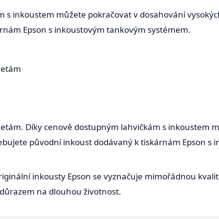
 s inkoustem můžete pokračovat v dosahování vysokých 
kárnám Epson s inkoustovým tankovým systémem.
zetám
etám. Díky cenově dostupným lahvičkám s inkoustem m
třebujete původní inkoust dodávaný k tiskárnám Epson s
iginální inkousty Epson se vyznačuje mimořádnou kvalitou
s důrazem na dlouhou životnost.