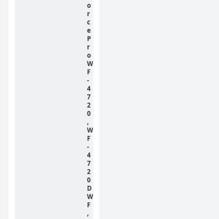
o
r
c
e
P
r
o
W
F
-
4
7
2
0
,
W
F
-
4
7
2
0
D
W
F
,