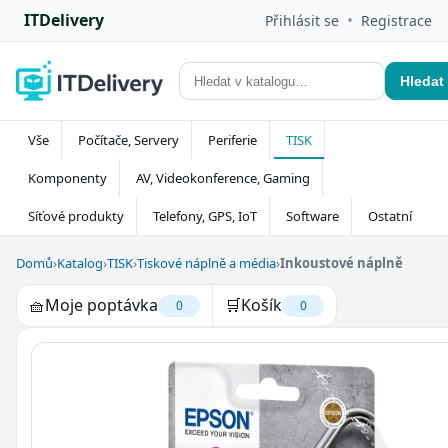
ITDelivery
•
Přihlásit se
Registrace
Hledat
Vše
Počítače, Servery
Periferie
TISK
Komponenty
AV, Videokonference, Gaming
Síťové produkty
Telefony, GPS, IoT
Software
Ostatní
Domů
›
Katalog
›
TISK
›
Tiskové náplně a média
›
Inkoustové náplně
🧺
Moje poptávka
🛒
Košík
0
0