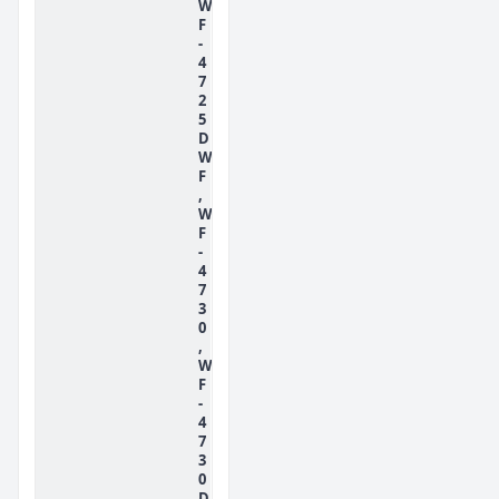
W
F
-
4
7
2
5
D
W
F
,
W
F
-
4
7
3
0
,
W
F
-
4
7
3
0
D