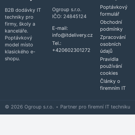
Poptávkový
Ogroup s.r.o.
B2B dodávky IT
formulář
IČO: 24845124
techniky pro
Obchodní
firmy, školy a
E-mail:
podmínky
kanceláře.
info@itdelivery.cz
Zpracování
Poptávkový
Tel.:
osobních
model místo
+420602301272
údajů
klasického e-
shopu.
Pravidla
používání
cookies
Články o
firemním IT
© 2026 Ogroup s.r.o.
•
Partner pro firemní IT techniku