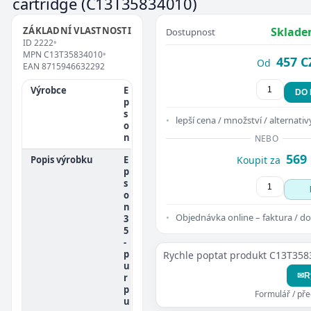
cartridge
(C13T35834010)
ZÁKLADNÍ VLASTNOSTI
Sklade
Dostupnost
ID
2222
•
MPN
C13T35834010
•
457 C
Od
EAN
8715946632292
Výrobce
E
DO
p
s
lepší cena / množství / alternativ
o
n
NEBO
569
Popis výrobku
E
Koupit za
p
s
o
n
Objednávka online – faktura / do
3
5
-
p
Rychle poptat produkt C13T35
u
✉
R
r
p
Formulář / př
u