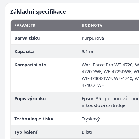
Základní specifikace
PARAMETR
HODNOTA
Barva tisku
Purpurová
Kapacita
9.1 ml
Kompatibilní s
WorkForce Pro WF-4720, W
4720DWF, WF-4725DWF, WF
WF-4730DTWF, WF-4740, W
4740DTWF
Popis výrobku
Epson 35 - purpurová - orig
inkoustová cartridge
Technologie tisku
Tryskový
Typ balení
Blistr