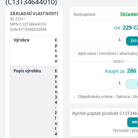
(C13T34644010)
ZÁKLADNÍ VLASTNOSTI
Sklade
Dostupnost
ID
2251
•
MPN
C13T34644010
•
229 C
Od
EAN
8715946632094
Výrobce
E
DO
p
s
lepší cena / množství / alternativ
o
n
NEBO
286
Popis výrobku
E
Koupit za
p
s
o
n
Objednávka online – faktura / do
3
4
-
ž
Rychle poptat produkt C13T34
l
✉
R
u
t
Formulář / př
á