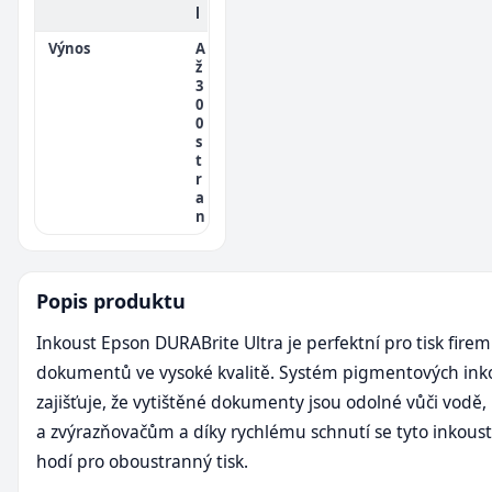
l
Výnos
A
ž
3
0
0
s
t
r
a
n
Popis produktu
Inkoust Epson DURABrite Ultra je perfektní pro tisk fire
dokumentů ve vysoké kvalitě. Systém pigmentových ink
zajišťuje, že vytištěné dokumenty jsou odolné vůči vodě
a zvýrazňovačům a díky rychlému schnutí se tyto inkoust
hodí pro oboustranný tisk.