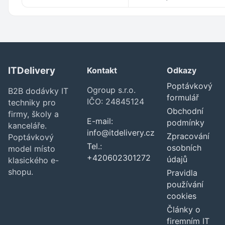
ITDelivery
Kontakt
Odkazy
Poptávkový
Ogroup s.r.o.
B2B dodávky IT
formulář
IČO: 24845124
techniky pro
Obchodní
firmy, školy a
E-mail:
podmínky
kanceláře.
info@itdelivery.cz
Zpracování
Poptávkový
Tel.:
osobních
model místo
+420602301272
údajů
klasického e-
shopu.
Pravidla
používání
cookies
Články o
firemním IT