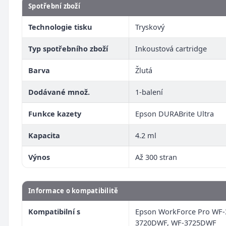
Spotřební zboží
Technologie tisku
Tryskový
Typ spotřebního zboží
Inkoustová cartridge
Barva
Žlutá
Dodávané množ.
1-balení
Funkce kazety
Epson DURABrite Ultra
Kapacita
4.2 ml
Výnos
Až 300 stran
Informace o kompatibilitě
Kompatibilní s
Epson WorkForce Pro WF-
3720DWF, WF-3725DWF