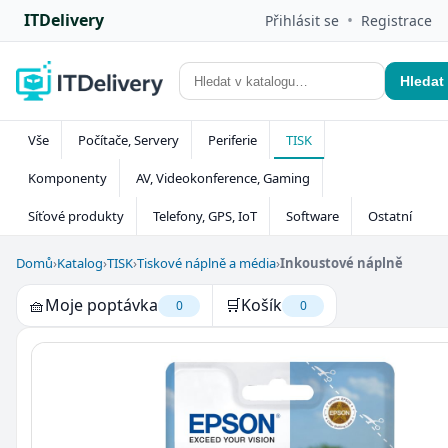
ITDelivery
•
Přihlásit se
Registrace
Hledat
Vše
Počítače, Servery
Periferie
TISK
Komponenty
AV, Videokonference, Gaming
Síťové produkty
Telefony, GPS, IoT
Software
Ostatní
Domů
›
Katalog
›
TISK
›
Tiskové náplně a média
›
Inkoustové náplně
🧺
Moje poptávka
🛒
Košík
0
0