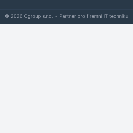
© 2026 Ogroup s.r.o.
•
Partner pro firemní IT techniku