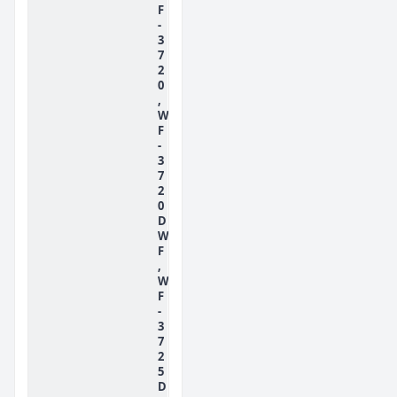
F
-
3
7
2
0
,
W
F
-
3
7
2
0
D
W
F
,
W
F
-
3
7
2
5
D